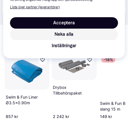
Produkten finns även hos 
3
butiker
 som valt att inte 
Visa alla
Lista över partner (leverantörer)
samarbeta med PriceRunner.
Acceptera
Relaterade produkter
Neka alla
Vi har plockat fram ett urval av produkter som kanske skulle 
intressera dig.
Visa alla
Inställningar
-18%
Drybox
Tillbehörspaket
Swim & Fun Liner
Ø3.5x0.90m
Swim & Fun B
slang 15 m
857 kr
2 242 kr
149 kr