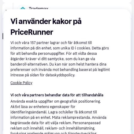
Trademax
295 kr frakt
Vi använder kakor på
3 599 kr
Liner till Fristående Pool Gre Overlay Rund 0.4 mm Ø460 x 132 cm - Poolduk & pool-liner
PriceRunner
Annons
Vi och våra
157
partner lagrar och får åtkomst till
information på din enhet, som unika ID i cookies. Detta görs
för att behandla personuppgifter. För att vidta dessa
åtgärder kräver vi ditt samtycke, som du kan ge via
banderoll-alternativen. Du kan när som helst hantera dina
preferenser och invända mot behandling baserat på legitimt
intresse på sidan för dataskyddspolicy.
Cookie Policy
Vi och våra partners behandlar data för att tillhandahålla
Använda exakta uppgifter om geografisk positionering.
Aktivt läsa av enhetens egenskaper för
identifieringsändamål. Lagra och/eller få åtkomst till
information på en enhet. Mäta reklamprestanda. Använda
begränsade data för att välja reklam. Personanpassad
reklam och innehåll, reklam- och innehållsmätning,
forskning angående målgrupp och tjänsteutveckling.