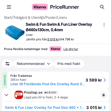
Start
/
Trädgård & Utemiljö
/
Pooler
/
Liners
Swim & Fun Swim & Fun Liner Overlay 
Ø460x130cm, 0,4mm
Liner
Jämför pris från
3 015 kr
till
4 756 kr
Prova flexibla betalningar med
Lär dig hur
Rekommenderad
Pris med frakt
Från Trademax
ANNONS
3 599 kr
295 kr frakt
Liner till Fristående Pool Gre Overlay Rund 0.4 mm Ø460 x 132 cm - Poolduk & pool-liner
Proshop.se
4.5
(589)
·
Lägst pris
20 kr frakt
,
3-4 dagar
3 015 kr
Swim & Fun Liner Overlay for Pool Size 460 x 132 cm, 0.40 mm