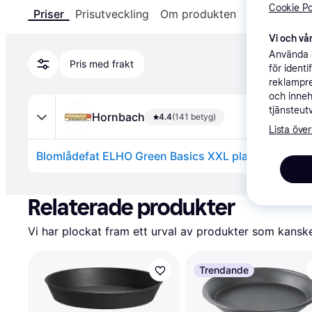
Cookie Po
Priser
Prisutveckling
Om produkten
Specifikatio
Vi och vår
Använda e
Pris med frakt
för ident
reklampre
och inneh
tjänsteut
Hornbach
4.4
(141 betyg)
Lista över
Annons
Relaterade produkter
Vi har plockat fram ett urval av produkter som kanske 
Trendande