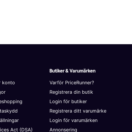
Butiker & Varumärken
r konto
Varför PriceRunner?
gor
Registrera din butik
neshopping
Login för butiker
ataskydd
Registrera ditt varumärke
ällningar
Login för varumärken
vices Act (DSA)
Annonsering