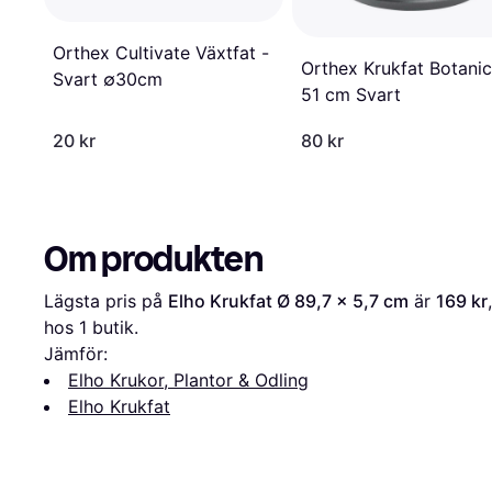
Orthex Cultivate Växtfat -
Orthex Krukfat Botani
Svart ∅30cm
51 cm Svart
20 kr
80 kr
Om produkten
Lägsta pris på 
Elho Krukfat Ø 89,7 x 5,7 cm
 är 
169 kr
hos 1 butik.
Jämför:
Elho Krukor, Plantor & Odling
Elho Krukfat