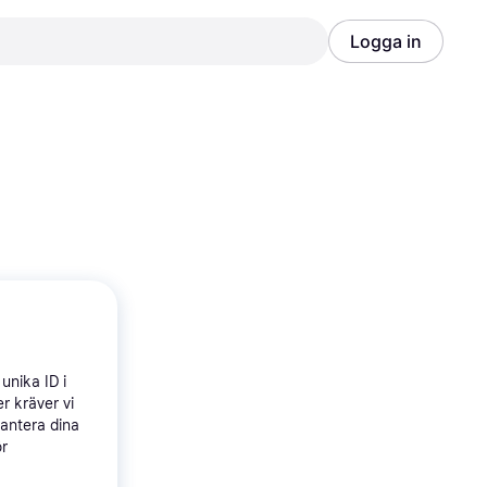
Logga in
Annons
Annons
unika ID i
r kräver vi
hantera dina
ör