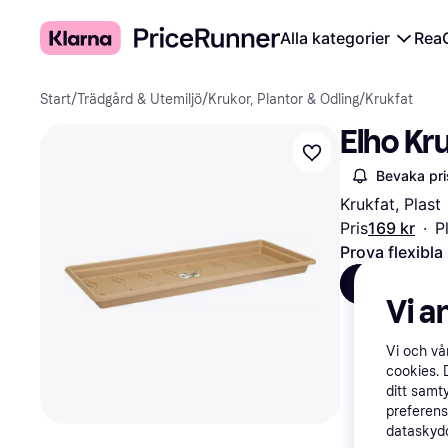
Alla kategorier
Rea
Start
/
Trädgård & Utemiljö
/
Krukor, Plantor & Odling
/
Krukfat
Elho Kru
Bevaka pri
Krukfat, Plast
Pris
169 kr
·
P
Prova flexibla
Alla
B
Vi a
Vi och v
cookies. 
ditt samt
preferens
dataskydd