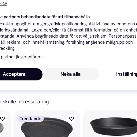
licy
ner
a partners behandlar data för att tillhandahålla
xakta uppgifter om geografisk positionering. Aktivt läsa av enhetens
Rekomme
ifieringsändamål. Lagra och/eller få åtkomst till information på en enhe
standa. Använda begränsade data för att välja reklam. Personanpas
åll, reklam- och innehållsmätning, forskning angående målgrupp och
veckling.
 partner (leverantörer)
1
Blomlådefat ELHO Green Basics XXL plast 100x37x6cm terrakotta
69 kr frakt
,
1-3 dagar
Acceptera
Neka alla
Inställnin
skulle intressera dig.
Trendande