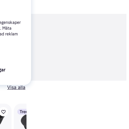
 egenskaper
nderad
t. Mäta
sad reklam
Köpgaranti
69 kr
gar
Visa alla
Trendande
Trendande
Elho Green Basics kru