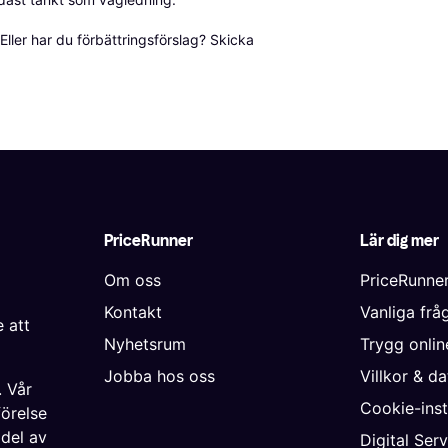
ller har du förbättringsförslag? Skicka 
PriceRunner
Lär dig mer
Om oss
PriceRunne
Kontakt
Vanliga frå
 att
Nyhetsrum
Trygg onli
Jobba hos oss
Villkor & d
. Vår
Cookie-inst
förelse
 del av
Digital Ser