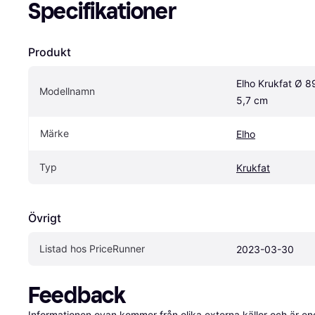
Specifikationer
Produkt
Elho Krukfat Ø 89
Modellnamn
5,7 cm
Märke
Elho
Typ
Krukfat
Övrigt
Listad hos PriceRunner
2023-03-30
Feedback
Informationen ovan kommer från olika externa källor och är en