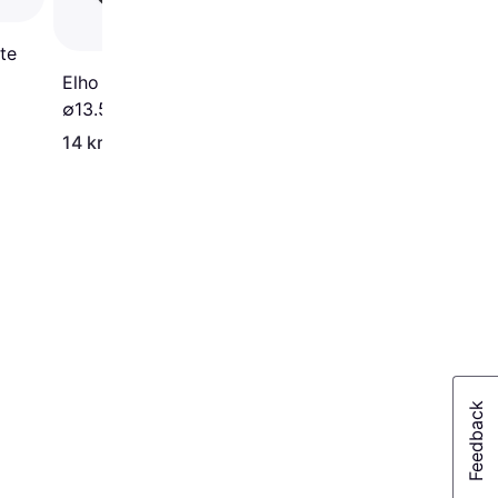
∅29.2cm
te
Elho Green Basics krukfat
∅13.5cm
14 kr
33 kr