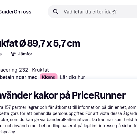
Guider
Om oss
kfat Ø 89,7 x 5,7 cm
s
Jämför
lacering 
232 
i 
Krukfat
 betalningar med
Lär dig hur
run
nvänder kakor på PriceRunner
åra
157
partner lagrar och får åtkomst till information på din enhet, som 
Detta görs för att behandla personuppgifter. För att vidta dessa åtgärde
ycke, som du kan ge via banderoll-alternativen. Du kan när som helst 
er och invända mot behandling baserat på legitimt intresse på sidan f
spolicy.