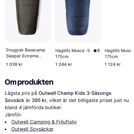
Snugpak Basecamp
Haglöfs Musca
Haglöfs Musca -5
5
Sleeper Extreme
175cm
175cm
220cm
1 039 kr
1 244 kr
1 124 kr
Om produkten
Lägsta pris på 
Outwell Champ Kids 3-Säsongs 
Sovsäck
 är 
395 kr
, vilket är det billigaste priset just nu 
bland 
4
 jämförda butiker.
Jämför:
Outwell Camping & Friluftsliv
Outwell Sovsäckar