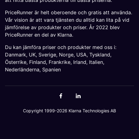
att hitta bästa produkterna till bästa priserna.
PriceRunner är helt oberoende och gratis att använda.
Vår vision är att vara tjänsten du alltid kan lita på vid
jämförelse av produkter och priser. År 2022 blev
PriceRunner en del av Klarna.
Du kan jämföra priser och produkter med oss i:
Danmark
,
UK
,
Sverige
,
Norge
,
USA
,
Tyskland
,
Österrike
,
Finland
,
Frankrike
,
Irland
,
Italien
,
Nederländerna
,
Spanien
Copyright 1999-2026 Klarna Technologies AB