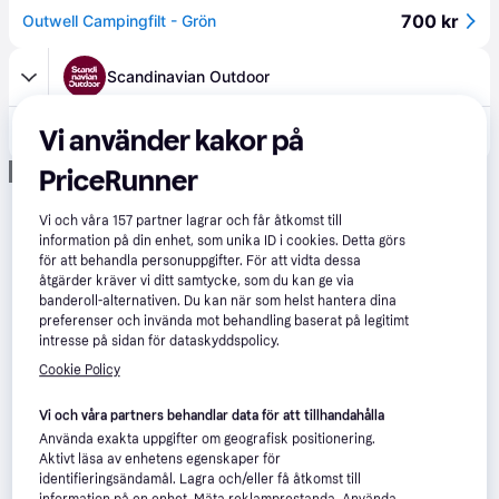
700 kr
Outwell Campingfilt - Grön
Scandinavian Outdoor
434 kr
Outwell Champ Kid barns sovsäck
Vi använder kakor på
Annons
PriceRunner
Vi och våra
157
partner lagrar och får åtkomst till
information på din enhet, som unika ID i cookies. Detta görs
för att behandla personuppgifter. För att vidta dessa
åtgärder kräver vi ditt samtycke, som du kan ge via
banderoll-alternativen. Du kan när som helst hantera dina
preferenser och invända mot behandling baserat på legitimt
intresse på sidan för dataskyddspolicy.
Cookie Policy
Vi och våra partners behandlar data för att tillhandahålla
Använda exakta uppgifter om geografisk positionering.
Aktivt läsa av enhetens egenskaper för
identifieringsändamål. Lagra och/eller få åtkomst till