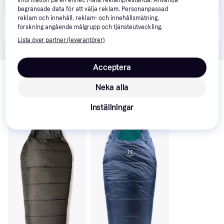
information på en enhet. Mäta reklamprestanda. Använda
begränsade data för att välja reklam. Personanpassad
reklam och innehåll, reklam- och innehållsmätning,
Produkten finns även hos 
1
butik
 som valt att inte 
Visa alla
forskning angående målgrupp och tjänsteutveckling.
samarbeta med PriceRunner.
Lista över partner (leverantörer)
Relaterade produkter
Acceptera
Vi har plockat fram ett urval av produkter som kanske skulle 
Neka alla
intressera dig.
Visa alla
Inställningar
Trendande