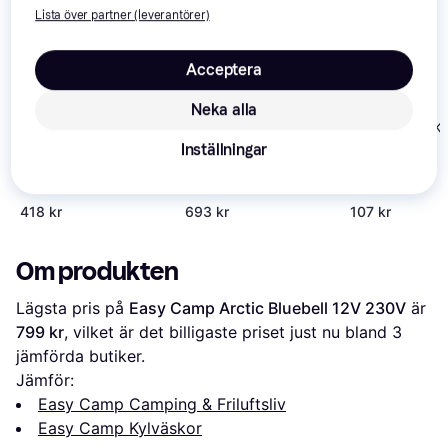
Lista över partner (leverantörer)
Acceptera
Neka alla
Lord Nelson Ky
Marinblå
Inställningar
Sagaform City
Fjällräven Mini
4.4
Kylryggsäck, Blå
Cooler 2.5L
418 kr
693 kr
107 kr
Om produkten
Lägsta pris på 
Easy Camp Arctic Bluebell 12V 230V
 är 
799 kr
, vilket är det billigaste priset just nu bland 
3
jämförda butiker.
Jämför:
Easy Camp Camping & Friluftsliv
Easy Camp Kylväskor