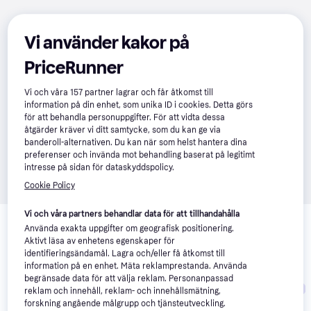
Vi använder kakor på
PriceRunner
Vi och våra
157
partner lagrar och får åtkomst till
information på din enhet, som unika ID i cookies. Detta görs
för att behandla personuppgifter. För att vidta dessa
åtgärder kräver vi ditt samtycke, som du kan ge via
banderoll-alternativen. Du kan när som helst hantera dina
preferenser och invända mot behandling baserat på legitimt
intresse på sidan för dataskyddspolicy.
Cookie Policy
Relaterade produkter
Vi och våra partners behandlar data för att tillhandahålla
Använda exakta uppgifter om geografisk positionering.
Vi har plockat fram ett urval av produkter som kanske skulle 
Aktivt läsa av enhetens egenskaper för
intressera dig.
Visa alla
identifieringsändamål. Lagra och/eller få åtkomst till
information på en enhet. Mäta reklamprestanda. Använda
begränsade data för att välja reklam. Personanpassad
Trendande
reklam och innehåll, reklam- och innehållsmätning,
forskning angående målgrupp och tjänsteutveckling.