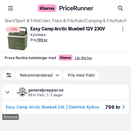
Start
/
Sport & Fritid
/
Jakt, Fiske & Friluftsliv
/
Camping & Friluftsliv
/
Kylväskor
Easy Camp Arctic Bluebell 12V 230V
-11%
Kylväska
Pris
799 kr
Prova flexibla betalningar med
Lär dig hur
Rekommenderad
Pris med frakt
generalprepper.se
99 kr frakt
,
1-3 dagar
799 kr
Easy Camp Arctic Bluebell 24L | Elektrisk Kylbox
Annons