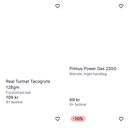
99 kr
1 320,00 kr/L
9+ butiker
Primus Power Gas 230G
Bränsle, Inget handtag
Real Turmat Tacogryte
128gm
Frystorkad mat
109 kr
69 kr
9+ butiker
9+ butiker
-10%