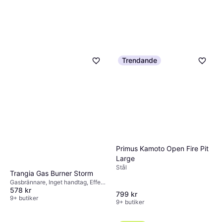
Trendande
Primus Kamoto Open Fire Pit
Large
Stål
Trangia Gas Burner Storm
Gasbrännare, Inget handtag, Effekt
578 kr
2300W
799 kr
9+ butiker
9+ butiker