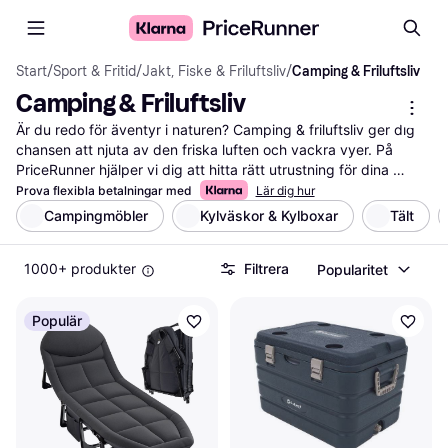
Start
/
Sport & Fritid
/
Jakt, Fiske & Friluftsliv
/
Camping & Friluftsliv
Camping & Friluftsliv
Är du redo för äventyr i naturen? Camping & friluftsliv ger dig 
chansen att njuta av den friska luften och vackra vyer. På 
PriceRunner hjälper vi dig att hitta rätt utrustning för dina 
utomhusaktiviteter. Vi listar allt från tält och sovsäckar till 
Prova flexibla betalningar med
Lär dig hur
stormkök och ryggsäckar. Med våra användbara filter kan du 
Campingmöbler
Kylväskor & Kylboxar
Tält
enkelt sortera produkter efter funktioner, pris eller 
användarrecensioner. Det gör det lättare för dig att hitta det 
1000+ produkter
Filtrera
Popularitet
som passar dina behov och din budget. Du kan också läsa vad 
andra användare tycker om produkterna för att få en bättre 
förståelse. Oavsett om du är nybörjare eller erfaren 
Populär
friluftsentusiast, guidar vi dig till de bästa erbjudandena och 
hjälper dig att göra rätt val. Börja här för att hitta din utrustning 
för camping och friluftsliv och ge dig ut på ditt nästa äventyr!
Mer om camping & friluftsliv »