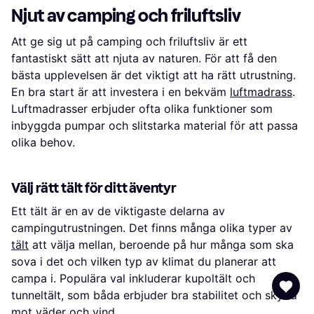
transportväska av plast och en
innerficka UV-beständig och
placeras under lufttältet. För att
Njut av camping och friluftsliv
bruksanvisning (svenskt språk inte
vattentålig Lättviktig konstruktion
hålla glampingtältet torrt och rent
garanterat).
med glasfiberstänger Med avtagbar
även vid frekvent användning.
Att ge sig ut på camping och friluftsliv är ett
regnskydd Nätfönster design Lätt
Stabilt och säkert uppblåsbart tält:
att sätta upp och ta ner Lämplig för
Ramen på lufttältet består av 5
fantastiskt sätt att njuta av naturen. För att få den
både markmontering och
lager tjocka PVC-luftpelare med en
bästa upplevelsen är det viktigt att ha rätt utrustning.
fordonstillämpning Dragkedjedörr
diameter på 16 cm, vilket är
för enkel åtkomst Snoddar och
explosionssäkert och
En bra start är att investera i en bekväm
luftmadrass
.
markspikar för extra stabilitet
punkteringsbeständigt. Även i stark
Luftmadrasser erbjuder ofta olika funktioner som
Kräver montering: Ja
vind erbjuder det uppblåsbara tältet
Leveransinnehåll:
för 8 personer hög stabilitet och
inbyggda pumpar och slitstarka material för att passa
säkerhet. Enkel förvaring av det
olika behov.
uppblåsbara tältet: Efter öppnandet
av ventilen töms familjetältet
automatiskt inom 30 sekunder.
Efter det uppblåsbara campingtältet
Välj rätt tält för ditt äventyr
vikts ihop kan det enkelt förvaras i
den medföljande bärväskan
Ett tält är en av de viktigaste delarna av
(storleken på väskan har förstorats
för enklare förvaring). De
campingutrustningen. Det finns många olika typer av
hoppackade måtten på det
tält
att välja mellan, beroende på hur många som ska
uppblåsbara campingtältet är
endast 80 x 50 x 45 cm, så det är
sova i det och vilken typ av klimat du planerar att
lätt att ta med när du reser.
campa i. Populära val inkluderar kupoltält och
Mångsidigt uppblåsbart tält: Det
uppblåsbara tältet för 6 personer
tunneltält, som båda erbjuder bra stabilitet och skydd
erbjuder snabb montering och
mot väder och vind.
komfort och är lämpligt för olika