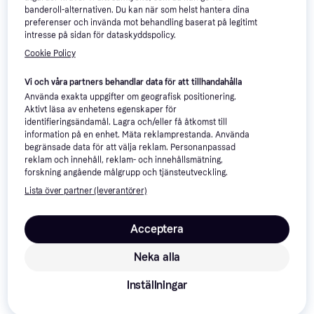
-17%
banderoll-alternativen. Du kan när som helst hantera dina
preferenser och invända mot behandling baserat på legitimt
intresse på sidan för dataskyddspolicy.
Sjö & Hav Mosquito and Tick
Cookie Policy
Spray 75 ml
Insektsmedel
106 kr
Vi och våra partners behandlar data för att tillhandahålla
9+ butiker
Bestway Aero Tritech
Använda exakta uppgifter om geografisk positionering.
203x152x46cm
Aktivt läsa av enhetens egenskaper för
Luftmadrass
identifieringsändamål. Lagra och/eller få åtkomst till
information på en enhet. Mäta reklamprestanda. Använda
Dometic TropiCool TCX 35
begränsade data för att välja reklam. Personanpassad
Portable Electric Cool Box
reklam och innehåll, reklam- och innehållsmätning,
Kylbox Termoelektrisk,
33L Black/Gray
forskning angående målgrupp och tjänsteutveckling.
2 409 kr
Kompressor, 12/230 V, 12/24 V,
371 kr
449 kr
Lista över partner (leverantörer)
Effekt 55W, Plast
9+ butiker
9+ butiker
Acceptera
Neka alla
Inställningar