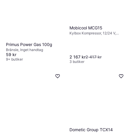
Mobicool MCG15
Kylbox Kompressor, 12/24 V,
Gasdriven, Effekt 40W,
Polyethylene
Primus Power Gas 100g
Bränsle, Inget handtag
59 kr
2 167 kr
2 417 kr
9+ butiker
3 butiker
Dometic Group TCX14