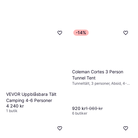
-14%
Coleman Cortes 3 Person
Tunnel Tent
Tunneltält, 3 personer, Absid, 4-
säsongstält, Ventilation, Myggnät
VEVOR Uppblåsbara Tält
Camping 4-6 Personer
4 240 kr
920 kr
1 069 kr
1 butik
6 butiker