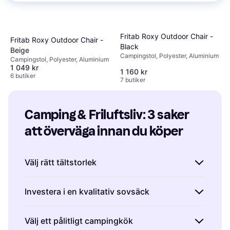
Fritab Roxy Outdoor Chair -
Fritab Roxy Outdoor Chair -
Black
Beige
Campingstol, Polyester, Aluminium
Campingstol, Polyester, Aluminium
1 049 kr
1 160 kr
6 butiker
7 butiker
Camping & Friluftsliv: 3 saker 
att överväga innan du köper
Välj rätt tältstorlek
När du köper ett tält för camping och
Investera i en kvalitativ sovsäck
friluftsliv är det viktigt att tänka på hur många
personer som ska använda det. Ett tält som är
En bra sovsäck är avgörande för en lyckad
Välj ett pålitligt campingkök
för litet kan göra upplevelsen obekväm,
camping- och friluftslivsupplevelse. Tänk på