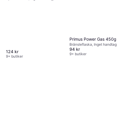
Effekt 1000W
Primus Power Gas 450g
Bränsleflaska, Inget handtag
94 kr
124 kr
9+ butiker
9+ butiker