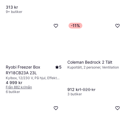
313 kr
9+ butiker
Ion Silver Electro Colloidal
-11%
10ppm 1L
Vattenrening
110 kr
9+ butiker
Coleman Bedrock 2 Tält
Ryobi Freezer Box
5
Kupoltält, 2 personer, Ventilation
RY18CB23A 23L
Kylbox, 12/230 V, På hjul, Effekt
4 999 kr
60W
Från 882 kr/mån
912 kr
1 020 kr
6 butiker
3 butiker