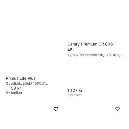
Camry Premium CR 8061
45L
Kylbox Termoelektrisk, 12/230 V,
Frysfack, Effekt 58W
Primus Lite Plus
Gasolkök, Effekt 1500W,
1 199 kr
Aluminium
1 127 kr
9+ butiker
5 butiker