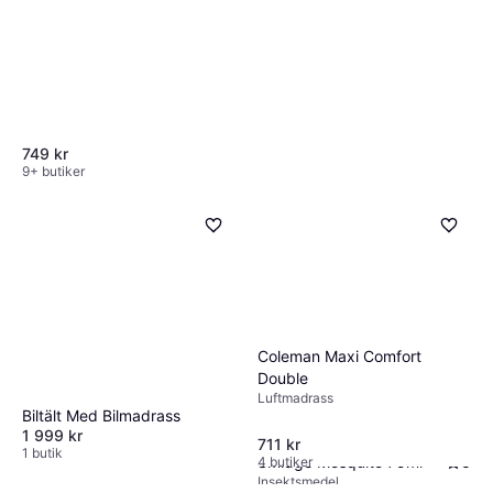
749 kr
9+ butiker
Coleman Maxi Comfort
Double
Luftmadrass
Biltält Med Bilmadrass
1 999 kr
711 kr
1 butik
Smidge Mosquito 75ml
5
4 butiker
Insektsmedel