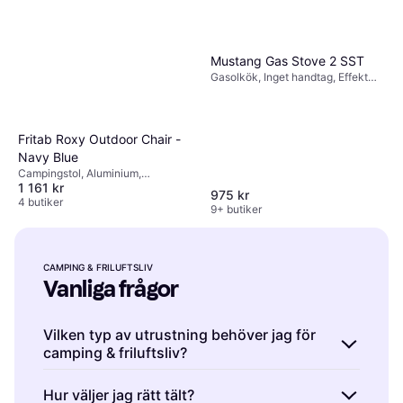
Mustang Gas Stove 2 SST
Gasolkök, Inget handtag, Effekt
8W, Stål
Fritab Roxy Outdoor Chair -
Navy Blue
Campingstol, Aluminium,
1 161 kr
Polyester, Trä
975 kr
4 butiker
9+ butiker
CAMPING & FRILUFTSLIV
Vanliga frågor
Vilken typ av utrustning behöver jag för
camping & friluftsliv?
Grundläggande utrustning är till exempel tält,
Hur väljer jag rätt tält?