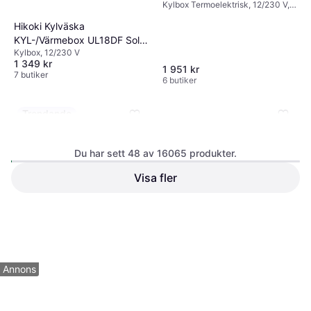
Kylbox Termoelektrisk, 12/230 V,
12/24 V
Hikoki Kylväska
KYL-/Värmebox UL18DF Solo
Kylbox, 12/230 V
24L
1 349 kr
1 951 kr
7 butiker
6 butiker
Trendande
Du har sett 48 av 16065 produkter.
Visa fler
Bestway Fortech Double
Vaude Badawi Long 6P
4
Luftmadrass
Tunneltält, 6 personer, Absid, 3-
9 471 kr
säsongstält, Ventilation
732 kr
2 butiker
8 butiker
1
2
3
...
169
...
335
Annons