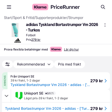
Start
/
Sport & Fritid
/
Supporterprodukter
/
Strumpor
adidas Tyskland Bortastrumpor Vm 2026 
- Turkos
Fotboll
Pris
279 kr
Prova flexibla betalningar med
Lär dig hur
Rekommenderad
Pris med frakt
Från Unisport SE
ANNONS
279 kr
39 kr frakt
,
1-2 dagar
Tyskland Bortastrumpor Vm 2026 - adidas - ['Turkos'] (40-42)
Unisport SE
3.1
(7)
·
Lägst pris
39 kr frakt
,
1-2 dagar
279 kr
Tyskland Bortastrumpor Vm 2026 - adidas - ['Turkos'] (40-42)