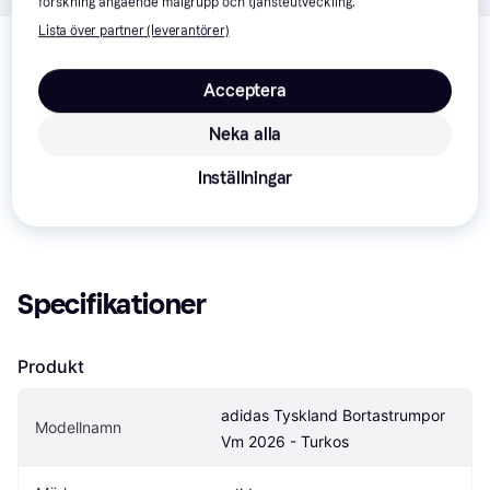
forskning angående målgrupp och tjänsteutveckling.
Om produkten
Lista över partner (leverantörer)
Lägsta pris på 
adidas Tyskland Bortastrumpor Vm 
Acceptera
2026 - Turkos
 är 
279 kr
, vilket är det billigaste priset 
just nu bland 
2
 jämförda butiker.
Neka alla
Jämför:
Inställningar
adidas Supporterprodukter
adidas Strumpor
Specifikationer
Produkt
adidas Tyskland Bortastrumpor 
Modellnamn
Vm 2026 - Turkos