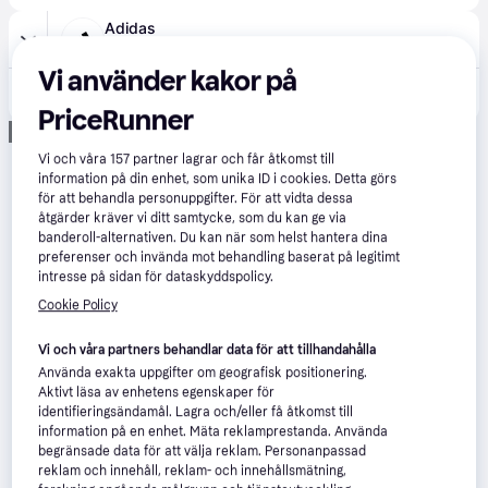
Adidas
·
Lägst pris
Fri frakt
Vi använder kakor på
279 kr
Tyskland 26 Bortastrumpor - Flash Aqua - 40-42
PriceRunner
Annons
Vi och våra
157
partner lagrar och får åtkomst till
information på din enhet, som unika ID i cookies. Detta görs
för att behandla personuppgifter. För att vidta dessa
åtgärder kräver vi ditt samtycke, som du kan ge via
banderoll-alternativen. Du kan när som helst hantera dina
preferenser och invända mot behandling baserat på legitimt
intresse på sidan för dataskyddspolicy.
Cookie Policy
Vi och våra partners behandlar data för att tillhandahålla
Använda exakta uppgifter om geografisk positionering.
Aktivt läsa av enhetens egenskaper för
identifieringsändamål. Lagra och/eller få åtkomst till
information på en enhet. Mäta reklamprestanda. Använda
begränsade data för att välja reklam. Personanpassad
reklam och innehåll, reklam- och innehållsmätning,