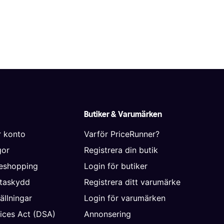
Butiker & Varumärken
r konto
Varför PriceRunner?
gor
Registrera din butik
neshopping
Login för butiker
ataskydd
Registrera ditt varumärke
ällningar
Login för varumärken
vices Act (DSA)
Annonsering