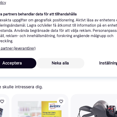
licy
ner
a partners behandlar data för att tillhandahålla
xakta uppgifter om geografisk positionering. Aktivt läsa av enhetens
Rekomme
ifieringsändamål. Lagra och/eller få åtkomst till information på en enhe
standa. Använda begränsade data för att välja reklam. Personanpas
åll, reklam- och innehållsmätning, forskning angående målgrupp och
veckling.
 partner (leverantörer)
4
59 kr frakt
,
3-4 dagar
Acceptera
Neka alla
Inställnin
skulle intressera dig.