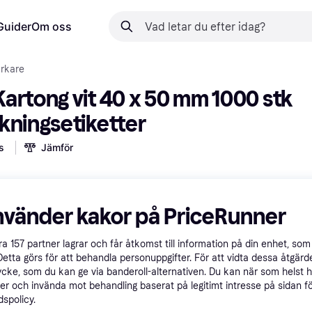
Guider
Om oss
rkare
artong vit 40 x 50 mm 1000 stk 
kningsetiketter
s
Jämför
lacering 
20 
i 
Prismärkare
 betalningar med
Lär dig hur
nvänder kakor på PriceRunner
åra
157
partner lagrar och får åtkomst till information på din enhet, som 
Detta görs för att behandla personuppgifter. För att vidta dessa åtgärde
ycke, som du kan ge via banderoll-alternativen. Du kan när som helst 
er och invända mot behandling baserat på legitimt intresse på sidan f
spolicy.