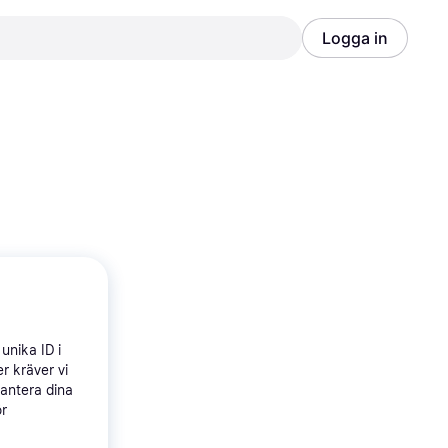
Logga in
Annons
Annons
unika ID i
r kräver vi
hantera dina
ör