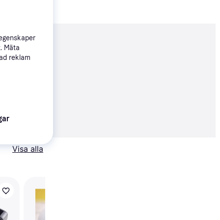
 egenskaper
nderad
t. Mäta
sad reklam
Köpgaranti
26 kr
gar
Visa alla
Herma Special Remov