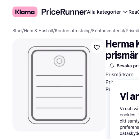
Alla kategorier
Rea
Start
/
Hem & Hushåll
/
Kontorsutrustning
/
Kontorsmaterial
/
Prismä
Herma K
prismär
Bevaka pri
Prismärkare
Pris
426 kr
·
P
Prova flexibla
Vi a
Vi och v
cookies. 
ditt samt
preferens
dataskydd