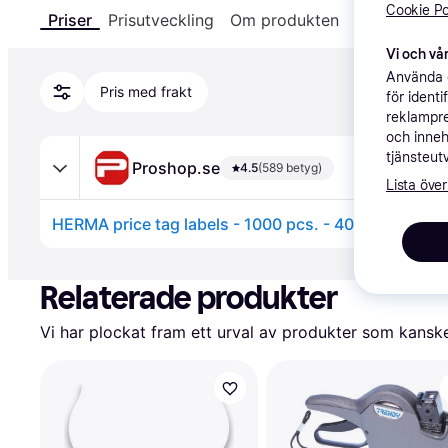
Cookie Po
Priser
Prisutveckling
Om produkten
Specifikatio
Vi och vår
Använda e
Pris med frakt
för ident
reklampre
och inneh
tjänsteut
Proshop.se
4.5
(589 betyg)
Lista över
HERMA price tag labels - 1000 pcs. - 40 x 50 mm
Annons
Relaterade produkter
Vi har plockat fram ett urval av produkter som kanske 