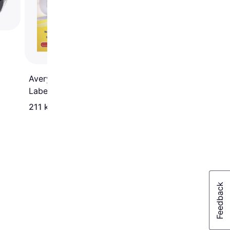
Price Labels
Avery Removable Price
Labels
211 kr
145 kr