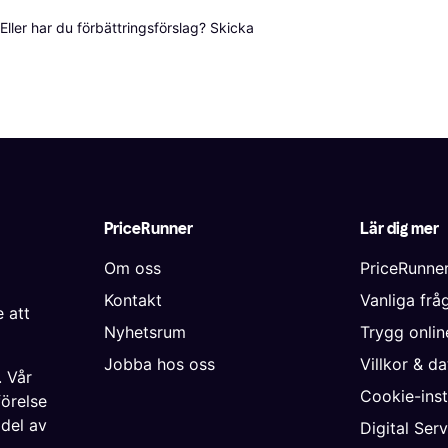
ller har du förbättringsförslag? Skicka 
PriceRunner
Lär dig mer
Om oss
PriceRunne
Kontakt
Vanliga frå
 att
Nyhetsrum
Trygg onli
Jobba hos oss
Villkor & d
. Vår
Cookie-inst
förelse
 del av
Digital Ser