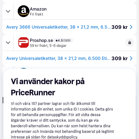
Amazon
Fri frakt
309 kr
Avery 3666 Universaletiketter, 38 x 21,2 mm, 6.500 Etiketter, Vit
Proshop.se
4.5
(589)
59 kr frakt
,
5-6 dagar
309 kr
Avery Universaletiketter, 38 x 21,2 mm, 6.500 Etiketter, Vit
Compumail
4.6
(87)
39 kr frakt
,
6-7 dagar
Vi använder kakor på
341 kr
Avery Etiketter til flere formål 38.1 x 21.2 mm 6500etikette(r) --> I externt lager, forväntat leveransdatum hos dig 13-08-2026
PriceRunner
Annons
Vi och våra
157
partner lagrar och får åtkomst till
information på din enhet, som unika ID i cookies. Detta görs
för att behandla personuppgifter. För att vidta dessa
åtgärder kräver vi ditt samtycke, som du kan ge via
banderoll-alternativen. Du kan när som helst hantera dina
preferenser och invända mot behandling baserat på legitimt
intresse på sidan för dataskyddspolicy.