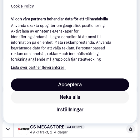
Cookie Policy
Vi och våra partners behandlar data för att tillhandahålla
Använda exakta uppgifter om geografisk positionering.
Aktivt läsa av enhetens egenskaper för
identifieringsändamål. Lagra och/eller få åtkomst till
information på en enhet. Mäta reklamprestanda. Använda
begränsade data för att välja reklam. Personanpassad
reklam och innehåll, reklam- och innehållsmätning,
forskning angående målgrupp och tjänsteutveckling.
123ink.se
4.7
(339)
Lista över partner (leverantörer)
39 kr frakt
,
Imorgon
349 kr
Etiketter | 38 x 21,2mm | Avery 3666 | 6.500st
Acceptera
Inflexus Kontorsleverantören
5.0
(1)
Neka alla
59 kr frakt
,
3-5 dagar
Inställningar
420 kr
Universaletikett Avery Zweckform 3666 vit 38x21,2mm 6500 st / förpackning
CS MEGASTORE
4.6
(232)
49 kr frakt
,
2-4 dagar