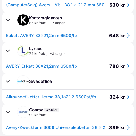
530 kr
(ComputerSalg) Avery - Vit - 38.1 x 21.2 mm 6500 etikett (er) (100 ark x 65 etiketter för flera ändamål
Kontorsgiganten
85 kr frakt
,
1-2 dagar
648 kr
Etikett AVERY 38x21,2mm 6500/fp
Lyreco
79 kr frakt
,
1-3 dagar
786 kr
AVERY Etikett 38x21,2mm 6500/fp
Swedoffice
324 kr
Allroundetiketter Herma 38,1x21,2 6500st/fp
Conrad
2.6
(7)
99 kr frakt
389 kr
Avery-Zweckform 3666 Universaletiketter 38 x 21.2 mm Papper Vit 6500 st Permanent Bläckstråleskrivare, Laser, Laser, färg, Kopiator, Färgkopiator,