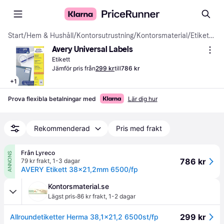
Start
/
Hem & Hushåll
/
Kontorsutrustning
/
Kontorsmaterial
/
Etiketter
Avery Universal Labels
Etikett
Jämför pris från
299 kr
till
786 kr
+
1
Prova flexibla betalningar med
Lär dig hur
Rekommenderad
Pris med frakt
Från Lyreco
ANNONS
786 kr
79 kr frakt
,
1-3 dagar
AVERY Etikett 38x21,2mm 6500/fp
Kontorsmaterial.se
·
Lägst pris
86 kr frakt
,
1-2 dagar
299 kr
Allroundetiketter Herma 38,1x21,2 6500st/fp