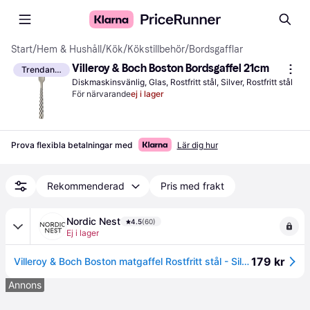
Start
/
Hem & Hushåll
/
Kök
/
Kökstillbehör
/
Bordsgafflar
Villeroy & Boch Boston Bordsgaffel 21cm
Trendande
Diskmaskinsvänlig, Glas, Rostfritt stål, Silver, Rostfritt stål
För närvarande
ej i lager
Prova flexibla betalningar med
Lär dig hur
Rekommenderad
Pris med frakt
Nordic Nest
4.5
(60)
Ej i lager
179 kr
Villeroy & Boch Boston matgaffel Rostfritt stål - Silverfärgad
Annons