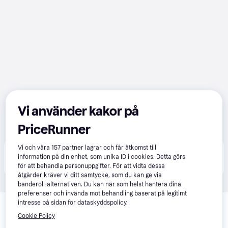
Vi använder kakor på
PriceRunner
Vi och våra
157
partner lagrar och får åtkomst till
Produkten finns även hos 
1
butik
 som valt att inte 
information på din enhet, som unika ID i cookies. Detta görs
Visa alla
samarbeta med PriceRunner.
för att behandla personuppgifter. För att vidta dessa
åtgärder kräver vi ditt samtycke, som du kan ge via
banderoll-alternativen. Du kan när som helst hantera dina
preferenser och invända mot behandling baserat på legitimt
Relaterade produkter
intresse på sidan för dataskyddspolicy.
Vi har plockat fram ett urval av produkter som kanske skulle 
Cookie Policy
intressera dig.
Visa alla