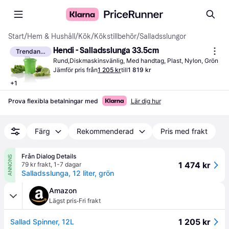
Start
/
Hem & Hushåll
/
Kök
/
Kökstillbehör
/
Salladsslungor
Hendi - Salladsslunga 33.5cm
Trendande
Rund,Diskmaskinsvänlig, Med handtag, Plast, Nylon, Grön
Jämför pris från
1 205 kr
till
1 819 kr
+
1
Prova flexibla betalningar med
Lär dig hur
Färg
Rekommenderad
Pris med frakt
Från Dialog Details
ANNONS
1 474 kr
79 kr frakt
,
1-7 dagar
Salladsslunga, 12 liter, grön
Amazon
·
Lägst pris
Fri frakt
1 205 kr
Sallad Spinner, 12L