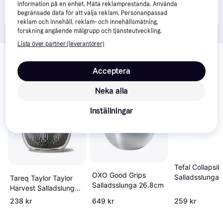
Produkten finns även hos 
1
butik
 som valt att inte 
information på en enhet. Mäta reklamprestanda. Använda
Visa alla
begränsade data för att välja reklam. Personanpassad
samarbeta med PriceRunner.
reklam och innehåll, reklam- och innehållsmätning,
forskning angående målgrupp och tjänsteutveckling.
Lista över partner (leverantörer)
Relaterade produkter
Vi har plockat fram ett urval av produkter som kanske skulle 
Acceptera
intressera dig.
Visa alla
Neka alla
Trendande
Inställningar
Tefal Collapsib
OXO Good Grips
Salladsslunga
Tareq Taylor Taylor
Salladsslunga 26.8cm
Harvest Salladslunga
24,5 Salladsslunga
238 kr
649 kr
259 kr
24.5cm