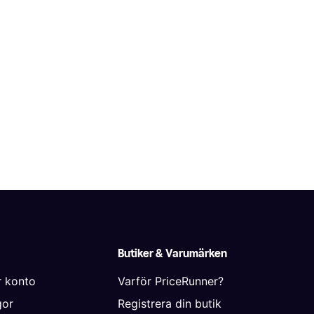
Butiker & Varumärken
r konto
Varför PriceRunner?
gor
Registrera din butik