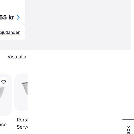
55 kr
erbjudanden
Visa alla
Rörstrand I wonder A
Serveringsskål 60cl
Rörstrand Ostindia
ace
Serveringsskål 2.4L