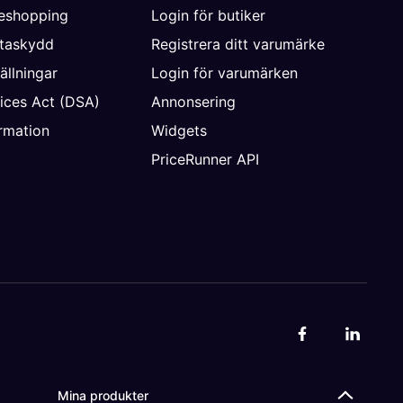
neshopping
Login för butiker
ataskydd
Registrera ditt varumärke
ällningar
Login för varumärken
vices Act (DSA)
Annonsering
rmation
Widgets
PriceRunner API
Mina produkter