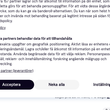
åra
157
partner lagrar och får åtkomst till information på din enhet, som 
ner
Detta görs för att behandla personuppgifter. För att vidta dessa åtgärde
ycke, som du kan ge via banderoll-alternativen. Du kan när som helst 
er och invända mot behandling baserat på legitimt intresse på sidan f
spolicy.
Rekomme
licy
a partners behandlar data för att tillhandahålla
3
49 kr frakt
xakta uppgifter om geografisk positionering. Aktivt läsa av enhetens
ifieringsändamål. Lagra och/eller få åtkomst till information på en enhe
standa. Använda begränsade data för att välja reklam. Personanpas
åll, reklam- och innehållsmätning, forskning angående målgrupp och
veckling.
2
·
Lägst pris
59 kr frakt
,
1-3 dagar
 partner (leverantörer)
Acceptera
Neka alla
Inställnin
2
·
Lägst pris
29 kr frakt
,
1-3 dagar