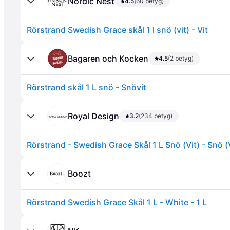
Nordic Nest
4.5
(60 betyg)
Rörstrand Swedish Grace skål 1 l snö (vit) - Vit
Bagaren och Kocken
4.5
(2 betyg)
Rörstrand skål 1 L snö - Snövit
Annons
Royal Design
3.2
(234 betyg)
Rörstrand - Swedish Grace Skål 1 L Snö (Vit) - Snö (
Boozt
Rörstrand Swedish Grace Skål 1 L - White - 1 L