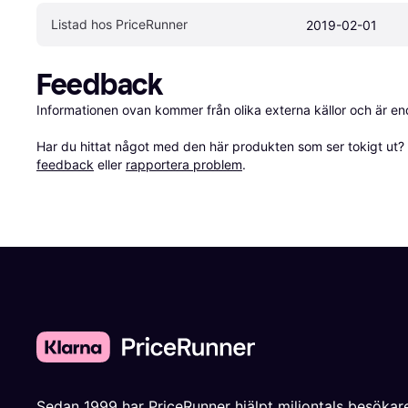
Listad hos PriceRunner
2019-02-01
Feedback
Informationen ovan kommer från olika externa källor och är en
Har du hittat något med den här produkten som ser tokigt ut? E
feedback
 eller 
rapportera problem
.
Sedan 1999 har PriceRunner hjälpt miljontals besökare