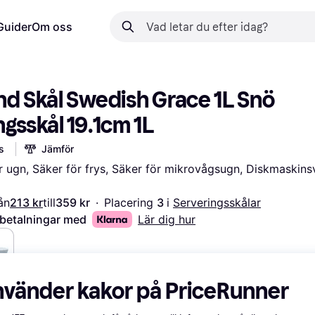
Guider
Om oss
nd Skål Swedish Grace 1L Snö 
ngsskål 19.1cm 1L
s
Jämför
 ugn, Säker för frys, Säker för mikrovågsugn, Diskmaskinsvä
ån
213 kr
till
359 kr
·
Placering 
3 
i 
Serveringsskålar
 betalningar med
Lär dig hur
kr
nvänder kakor på PriceRunner