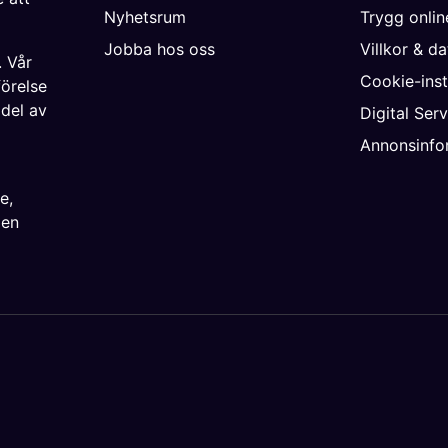
Nyhetsrum
Trygg onli
Jobba hos oss
Villkor & d
. Vår
Cookie-inst
förelse
 del av
Digital Ser
Annonsinfo
ke
,
ien