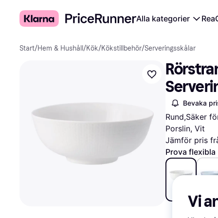
Alla kategorier
Rea
Start
/
Hem & Hushåll
/
Kök
/
Kökstillbehör
/
Serveringsskålar
Rörstra
Serveri
Bevaka pri
Rund,Säker för
Porslin, Vit
Jämför pris fr
Prova flexibla
213 kr
329 
Vi a