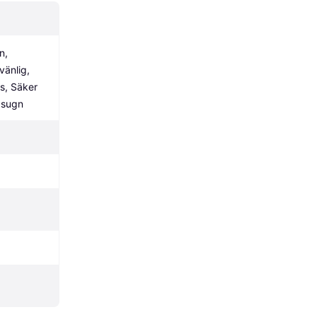
, 
änlig, 
s, Säker 
gsugn