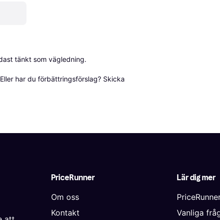
dast tänkt som vägledning.

ller har du förbättringsförslag? Skicka 
PriceRunner
Lär dig mer
Om oss
PriceRunne
Kontakt
Vanliga frå
 att