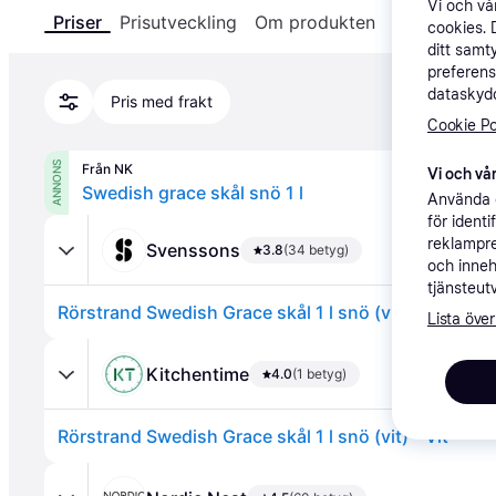
Vi och v
Priser
Prisutveckling
Om produkten
Specifikatio
cookies. 
ditt samt
preferens
dataskydd
Pris med frakt
Cookie Po
ANNONS
Från NK
Vi och vår
Swedish grace skål snö 1 l
Använda e
för ident
reklampre
Svenssons
3.8
(34 betyg)
och inneh
tjänsteut
Rörstrand Swedish Grace skål 1 l snö (vit)
Lista över
Kitchentime
4.0
(1 betyg)
Rörstrand Swedish Grace skål 1 l snö (vit) - Vit