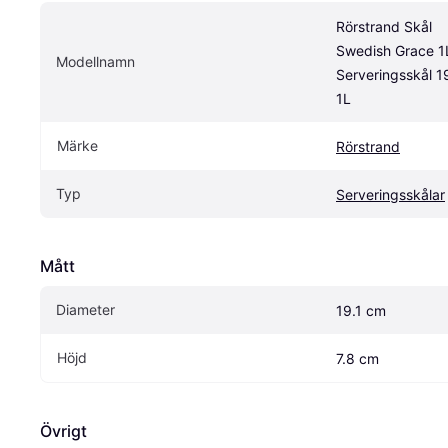
Rörstrand Skål 
Swedish Grace 1L
Modellnamn
Serveringsskål 1
1L
Märke
Rörstrand
Typ
Serveringsskålar
Mått
Diameter
19.1 cm
Höjd
7.8 cm
Övrigt