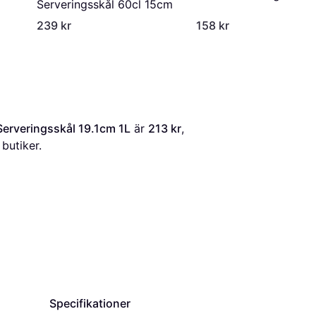
Serveringsskål 60cl 15cm
15.1cm 0.6L
239 kr
158 kr
Serveringsskål 19.1cm 1L
 är 
213 kr
, 
butiker.
Specifikationer