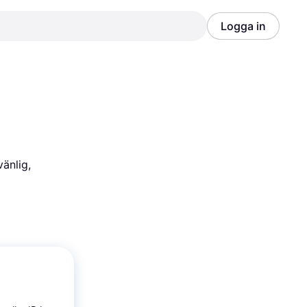
Logga in
Annons
Annons
nlig, 