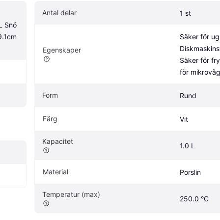
Antal delar
1 st
 Snö 
9.1cm 
Säker för ugn
Diskmaskinsv
Egenskaper
Säker för fry
för mikrovå
Form
Rund
Färg
Vit
Kapacitet
1.0 L
Material
Porslin
Temperatur (max)
250.0 °C