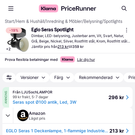
Start
/
Hem & Hushåll
/
Inredning & Möbler
/
Belysning
/
Spotlights
Eglo Seras Spotlight
-19%
Dimbar, LED-belysning, Justerbar arm, Vit, Svart, Natur, 
Grå, Beige, Nickel, Silver, Rostfritt stål, Krom, Rostfritt stål, 
Stål, Metall, Plast, IP-klass: IP44, IP20, Lampsockel: E27, 
Jämför pris från
213 kr
till
359 kr
+
2
GU10
Prova flexibla betalningar med
Lär dig hur
Versioner
Färg
Rekommenderad
Pri
Från LJUSochLAMPOR
ANNONS
296 kr
99 kr frakt
,
5-7 dagar
Seras spot Ø100 antik, Led, 3W
Amazon
Lägst pris
213 kr
EGLO Seras 1 Deckenlampe, 1-flammige Industrie-Deckenleuchte