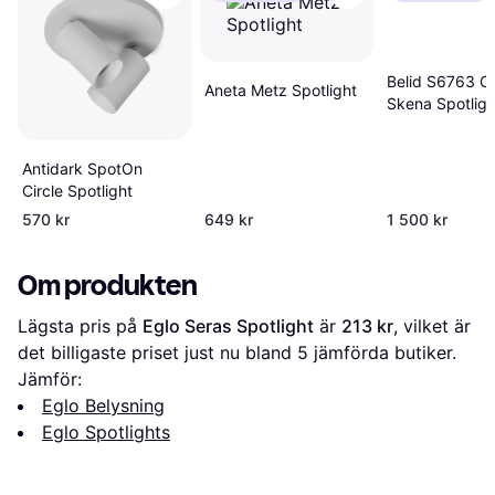
Belid S6763 C
Aneta Metz Spotlight
Skena Spotligh
Antidark SpotOn
Circle Spotlight
570 kr
649 kr
1 500 kr
Om produkten
Lägsta pris på 
Eglo Seras Spotlight
 är 
213 kr
, vilket är 
det billigaste priset just nu bland 
5
 jämförda butiker.
Jämför:
Eglo Belysning
Eglo Spotlights