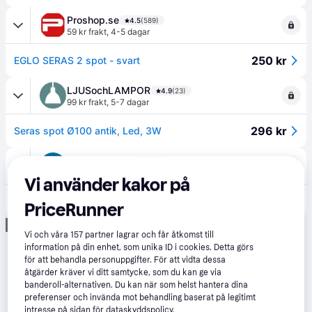
Proshop.se
4.5
(589)
59 kr frakt
,
4-5 dagar
250 kr
EGLO SERAS 2 spot - svart
LJUSochLAMPOR
4.9
(23)
99 kr frakt
,
5-7 dagar
296 kr
Seras spot Ø100 antik, Led, 3W
VVS och BAD
4.6
(59)
99 kr frakt
,
5-7 dagar
Vi använder kakor på
310 kr
Seras spot Ø100 antik, Led, 3W
PriceRunner
Annons
Vi och våra
157
partner lagrar och får åtkomst till
information på din enhet, som unika ID i cookies. Detta görs
för att behandla personuppgifter. För att vidta dessa
åtgärder kräver vi ditt samtycke, som du kan ge via
banderoll-alternativen. Du kan när som helst hantera dina
preferenser och invända mot behandling baserat på legitimt
intresse på sidan för dataskyddspolicy.