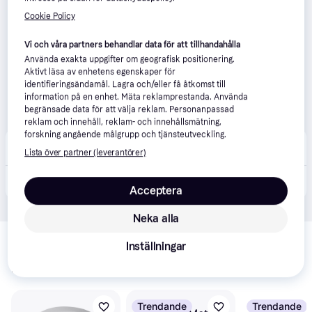
Cookie Policy
Vi och våra partners behandlar data för att tillhandahålla
Använda exakta uppgifter om geografisk positionering.
Aktivt läsa av enhetens egenskaper för
identifieringsändamål. Lagra och/eller få åtkomst till
information på en enhet. Mäta reklamprestanda. Använda
begränsade data för att välja reklam. Personanpassad
reklam och innehåll, reklam- och innehållsmätning,
forskning angående målgrupp och tjänsteutveckling.
Ljustema
Lista över partner (leverantörer)
Beställningsvara
289 kr
Seras Vägglampa LED 3000K 3W Svart
Acceptera
Neka alla
Relaterade produkter
Inställningar
Vi har plockat fram ett urval av produkter som kanske skulle 
intressera dig.
Visa alla
Trendande
Trendande