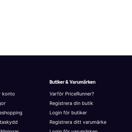
Butiker & Varumärken
r konto
Varför PriceRunner?
gor
Registrera din butik
neshopping
Login för butiker
ataskydd
Registrera ditt varumärke
ällningar
Login för varumärken