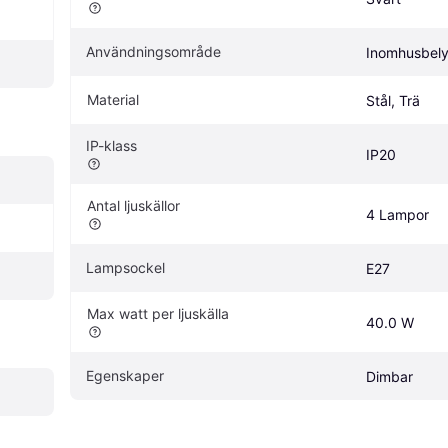
Användningsområde
Inomhusbely
Material
Stål, Trä
IP-klass
IP20
Antal ljuskällor
4 Lampor
Lampsockel
E27
Max watt per ljuskälla
40.0 W
Egenskaper
Dimbar