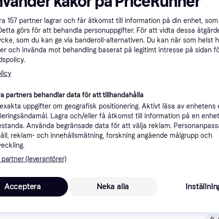
nvänder kakor på PriceRunner
ner
åra
157
partner lagrar och får åtkomst till information på din enhet, som 
Detta görs för att behandla personuppgifter. För att vidta dessa åtgärde
ycke, som du kan ge via banderoll-alternativen. Du kan när som helst 
Rekomme
er och invända mot behandling baserat på legitimt intresse på sidan f
spolicy.
licy
1 
79 kr frakt
,
2-3 dagar
svart
a partners behandlar data för att tillhandahålla
xakta uppgifter om geografisk positionering. Aktivt läsa av enhetens
ifieringsändamål. Lagra och/eller få åtkomst till information på en enhe
standa. Använda begränsade data för att välja reklam. Personanpas
åll, reklam- och innehållsmätning, forskning angående målgrupp och
1 
·
Lägst pris
Fri frakt
,
Idag
veckling.
 partner (leverantörer)
Acceptera
Neka alla
Inställnin
1 6
Fri frakt