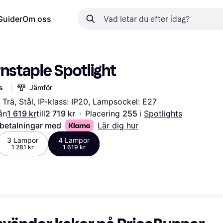
Guider
Om oss
rnstaple Spotlight
s
Jämför
 Trä, Stål, IP-klass: IP20, Lampsockel: E27
ån
1 619 kr
till
2 719 kr
·
Placering 
255 
i 
Spotlights
 betalningar med
Lär dig hur
3 Lampor
4 Lampor
1 281 kr
1 619 kr