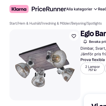
Alla kategorier
Rea
Start
/
Hem & Hushåll
/
Inredning & Möbler
/
Belysning
/
Spotlights
Eglo Ba
Bevaka pri
Dimbar, Svart,
Jämför pris fr
Prova flexibla
2 Lampor
757 kr