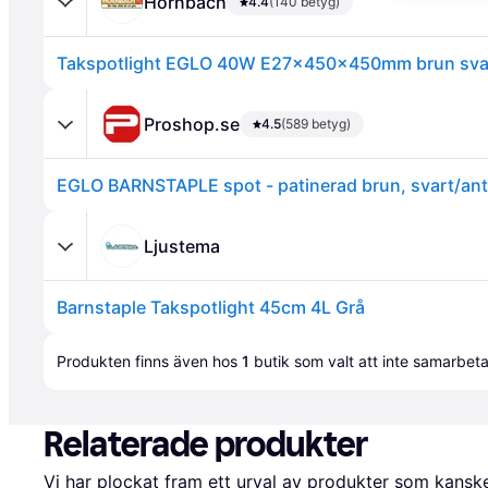
Hornbach
4.4
(140 betyg)
Takspotlight EGLO 40W E27x450x450mm brun sva
Proshop.se
4.5
(589 betyg)
EGLO BARNSTAPLE spot - patinerad brun, svart/ant
Annons
Ljustema
Barnstaple Takspotlight 45cm 4L Grå
Annons
Produkten finns även hos 
1
butik
 som valt att inte samarbet
Relaterade produkter
Vi har plockat fram ett urval av produkter som kanske 