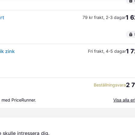
1 6
rt
79 kr frakt
,
2-3 dagar
1 7
ik zink
Fri frakt
,
4-5 dagar
2 7
Beställningsvara
a med PriceRunner.
Visa alla 
skulle intressera dig.