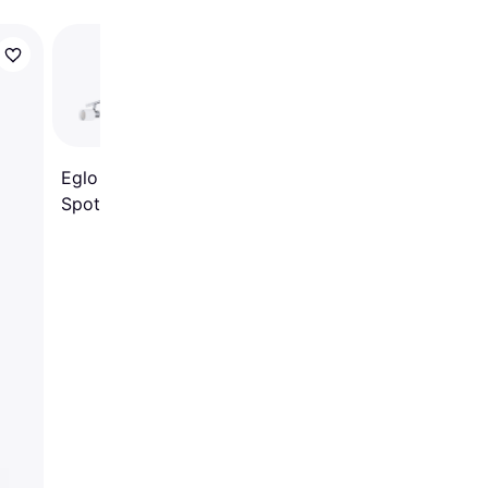
Eglo Bimeda 31006
Spotlight
Eglo Davida 92087
Spotlight