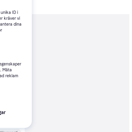
unika ID i
r kräver vi
hantera dina
nderad
ör
622 kr
 egenskaper
t. Mäta
sad reklam
619 kr
gar
38 kr