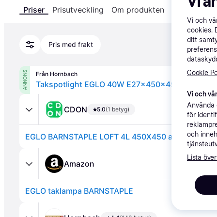
Vi a
Priser
Prisutveckling
Om produkten
Specifikatio
Vi och v
cookies. 
ditt samt
Pris med frakt
preferens
dataskydd
Cookie Po
ANNONS
Från Hornbach
Takspotlight EGLO 40W E27x450x450mm brun 
Vi och vår
Använda e
CDON
5.0
(1 betyg)
för ident
reklampre
och inneh
EGLO BARNSTAPLE LOFT 4L 450X450 antikbrun
tjänsteut
Lista över
Amazon
EGLO taklampa BARNSTAPLE