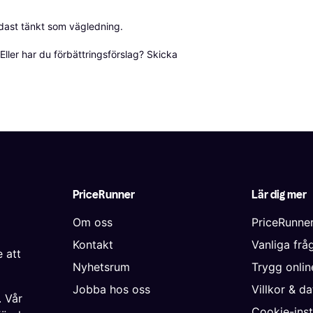
dast tänkt som vägledning.

ller har du förbättringsförslag? Skicka 
PriceRunner
Lär dig mer
Om oss
PriceRunne
Kontakt
Vanliga frå
 att
Nyhetsrum
Trygg onli
Jobba hos oss
Villkor & d
. Vår
Cookie-inst