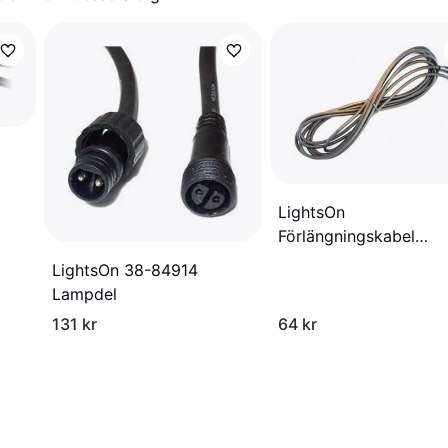
LightsOn
Förlängningskabel
Lampdel
LightsOn 38-84914
Lampdel
131 kr
64 kr