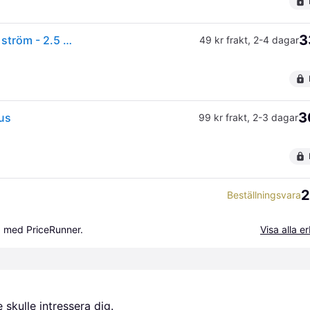
3
(ComputerSalg) Philips Hue - Förlängningskabel för ström - 2.5 m - utomhus - svart
49 kr frakt
,
2-4 dagar
3
us
99 kr frakt
,
2-3 dagar
2
Beställningsvara
a med PriceRunner.
Visa alla 
skulle intressera dig.