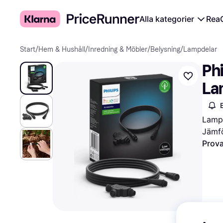
Alla kategorier
Rea
Start
/
Hem & Hushåll
/
Inredning & Möbler
/
Belysning
/
Lampdelar
Phi
La
Lampd
Jämfö
Prova