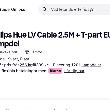
Guider
Om oss
lips Hue LV Cable 2.5M + T-part EU
mpdel
Bevaka pris
Jämför
el, Svart, Plast
r pris från
256 kr
till
339 kr
·
Placering 
120 
i 
Lampdelar
 flexibla betalningar med
Lär dig hur