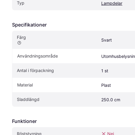
Typ
Lampdelar
Specifikationer
Färg
Svart
Användningsområde
Utomhusbelysni
Antal i förpackning
1 st
Material
Plast
Sladdlängd
250.0 cm
Funktioner
Röststyrning
Nej