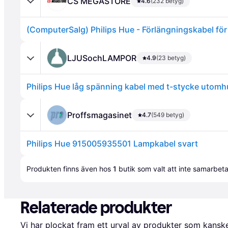
CS MEGASTORE
4.6
(232 betyg)
LJUSochLAMPOR
4.9
(23 betyg)
Philips Hue låg spänning kabel med t-stycke utomh
Annons
Proffsmagasinet
4.7
(549 betyg)
Philips Hue 915005935501 Lampkabel svart
Produkten finns även hos 
1
butik
 som valt att inte samarbet
Relaterade produkter
Vi har plockat fram ett urval av produkter som kanske 