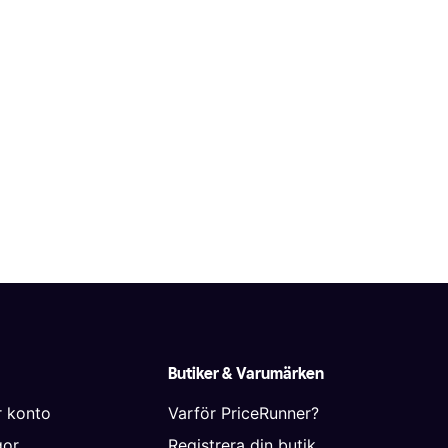
Butiker & Varumärken
r konto
Varför PriceRunner?
gor
Registrera din butik