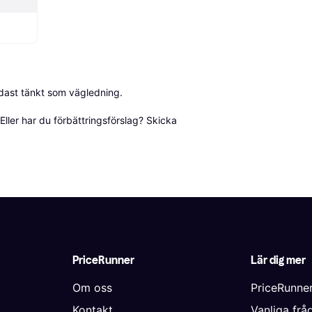
dast tänkt som vägledning.

ller har du förbättringsförslag? Skicka 
PriceRunner
Lär dig mer
Om oss
PriceRunne
Kontakt
Vanliga frå