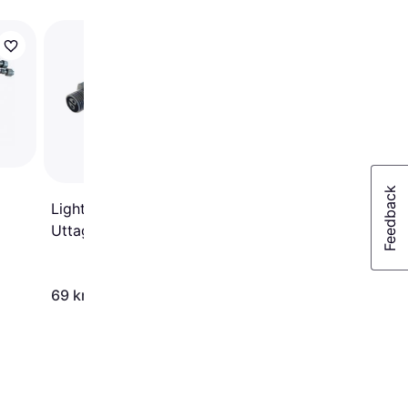
Star Trading Starter 
Lampdel
LightsOn Grenkoppling 3
Uttag Lampdel
69 kr
99 kr