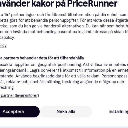
nvänder kakor på PriceRunner
ner
åra
157
partner lagrar och får åtkomst till information på din enhet, som 
Detta görs för att behandla personuppgifter. För att vidta dessa åtgärde
Rekomme
ycke, som du kan ge via banderoll-alternativen. Du kan när som helst 
er och invända mot behandling baserat på legitimt intresse på sidan f
spolicy.
licy
3
99 kr frakt
,
2-3 dagar
omhus
a partners behandlar data för att tillhandahålla
xakta uppgifter om geografisk positionering. Aktivt läsa av enhetens
ifieringsändamål. Lagra och/eller få åtkomst till information på en enhe
standa. Använda begränsade data för att välja reklam. Personanpas
2
·
Lägst pris
59 kr frakt
,
1-2 dagar
åll, reklam- och innehållsmätning, forskning angående målgrupp och
veckling.
 partner (leverantörer)
Acceptera
Neka alla
Inställnin
3
Philips Hue - Förlängningskabel - Lågspänningskabel 2,5M + T-koppling
Fri frakt
,
2-4 dagar