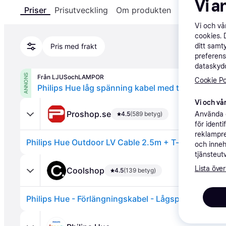
Vi a
Priser
Prisutveckling
Om produkten
Specifikatio
Vi och v
cookies. 
Pris med frakt
ditt samt
preferens
dataskydd
ANNONS
Från LJUSochLAMPOR
Cookie Po
Philips Hue låg spänning kabel med t-stycke ut
Vi och vår
Proshop.se
4.5
(589 betyg)
Använda e
för ident
reklampre
Philips Hue Outdoor LV Cable 2.5m + T-part
och inneh
tjänsteut
Lista över
Coolshop
4.5
(139 betyg)