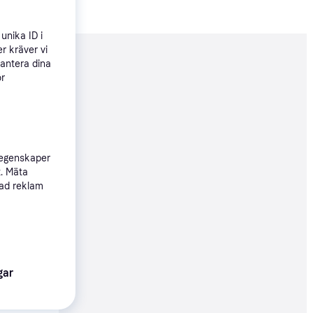
unika ID i
r kräver vi
nderad
hantera dina
ör
03 kr
Köpgaranti
 egenskaper
t. Mäta
sad reklam
56 kr
Köpgaranti
gar
07 kr