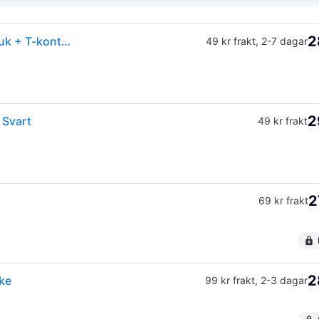
2
Philips Hue Förlängningskabel 2,5m För Utomhusbruk + T-kontakt
49 kr frakt
,
2-7 dagar
2
 Svart
49 kr frakt
2
69 kr frakt
2
ke
99 kr frakt
,
2-3 dagar