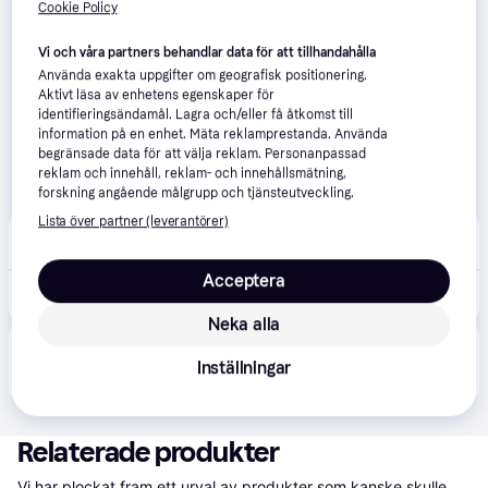
Cookie Policy
Vi och våra partners behandlar data för att tillhandahålla
Använda exakta uppgifter om geografisk positionering.
Aktivt läsa av enhetens egenskaper för
identifieringsändamål. Lagra och/eller få åtkomst till
information på en enhet. Mäta reklamprestanda. Använda
begränsade data för att välja reklam. Personanpassad
reklam och innehåll, reklam- och innehållsmätning,
forskning angående målgrupp och tjänsteutveckling.
Lista över partner (leverantörer)
Proffsmagasinet
4.7
(551)
Beställningsvara
Acceptera
1 050 kr
Nordlux Milford Bordslampa ask
Neka alla
Produkten finns även hos 
1
butik
 som valt att inte 
Visa alla
Inställningar
samarbeta med PriceRunner.
Relaterade produkter
Vi har plockat fram ett urval av produkter som kanske skulle 