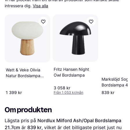
intressera dig.
Visa alla
Fritz Hansen Night
Watt & Veke Olivia
Owl Bordslampa
Natur Bordslampa
Markslöjd Soga
26cm
Bordslampa 4
3 058 kr
1 399 kr
839 kr
Från 1 053 kr/mån
Om produkten
Lägsta pris på 
Nordlux Milford Ash/Opal Bordslampa 
21.7cm
 är 
839 kr
, vilket är det billigaste priset just nu 