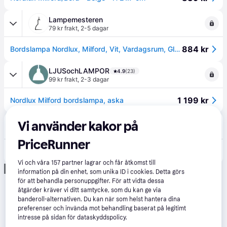
Lampemesteren
79 kr frakt
,
2-5 dagar
884 kr
Bordslampa Nordlux, Milford, Vit, Vardagsrum, Glas, Skandinavisk
LJUSochLAMPOR
4.9
(23)
99 kr frakt
,
2-3 dagar
1 199 kr
Nordlux Milford bordslampa, aska
Vi använder kakor på
Folkhemmet
PriceRunner
1 199 kr
Nordlux - Milford Natur Bordslampa
Vi och våra
157
partner lagrar och får åtkomst till
Annons
information på din enhet, som unika ID i cookies. Detta görs
för att behandla personuppgifter. För att vidta dessa
åtgärder kräver vi ditt samtycke, som du kan ge via
banderoll-alternativen. Du kan när som helst hantera dina
preferenser och invända mot behandling baserat på legitimt
intresse på sidan för dataskyddspolicy.