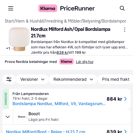
Start
/
Hem & Hushåll
/
Inredning & Möbler
/
Belysning
/
Bordslampor
Nordlux Milford Ash/Opal Bordslampa 
21.7cm
Bordslampan från Nordlux är kompatibel med glödlampor 
som max har effekten 4W, och förhöjer och lyser upp andra 
+
1
detaljer i rummet.
Jämför pris från
839 kr
till
1 199 kr
Prova flexibla betalningar med
Lär dig hur
Versioner
Rekommenderad
Pris med frakt
Från Lampemesteren
ANNONS
884 kr
79 kr frakt
,
2-5 dagar
Bordslampa Nordlux, Milford, Vit, Vardagsrum, Glas, Skandinavisk
Boozt
·
Lägst pris
Fri frakt
839 kr
Nordlux Milford/Bord - Beige - H:21.7 cm