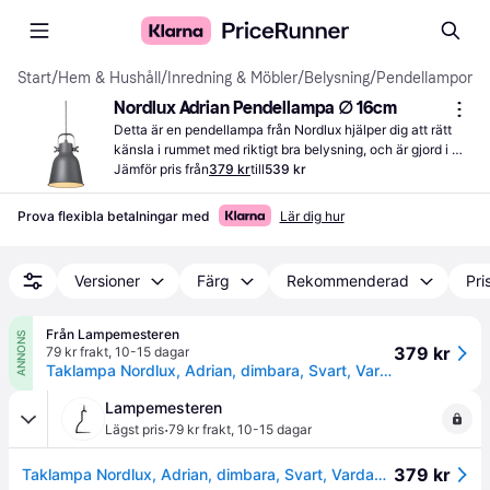
Start
/
Hem & Hushåll
/
Inredning & Möbler
/
Belysning
/
Pendellampor
Nordlux Adrian Pendellampa ∅ 16cm
Detta är en pendellampa från Nordlux hjälper dig att rätt 
känsla i rummet med riktigt bra belysning, och är gjord i 
metall.
Jämför pris från
379 kr
till
539 kr
Prova flexibla betalningar med
Lär dig hur
Versioner
Färg
Rekommenderad
Pri
Från Lampemesteren
ANNONS
379 kr
79 kr frakt
,
10-15 dagar
Taklampa Nordlux, Adrian, dimbara, Svart, Vardagsrum, Metall, Skandinavisk
Lampemesteren
·
Lägst pris
79 kr frakt
,
10-15 dagar
379 kr
Taklampa Nordlux, Adrian, dimbara, Svart, Vardagsrum, Metall, Skandinavisk