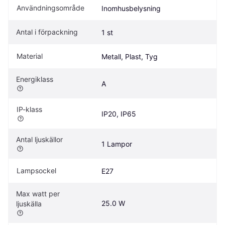
Användningsområde
Inomhusbelysning
Antal i förpackning
1 st
Material
Metall, Plast, Tyg
Energiklass
A
IP-klass
IP20, IP65
Antal ljuskällor
1 Lampor
Lampsockel
E27
Max watt per 
25.0 W
ljuskälla