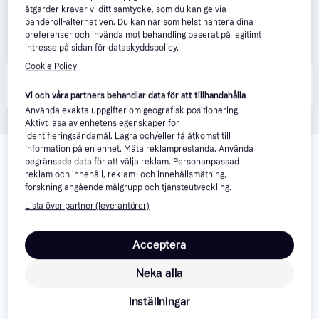
åtgärder kräver vi ditt samtycke, som du kan ge via
banderoll-alternativen. Du kan när som helst hantera dina
preferenser och invända mot behandling baserat på legitimt
intresse på sidan för dataskyddspolicy.
Cookie Policy
Produkten finns även hos 
2
butiker
 som valt att inte 
Visa alla
samarbeta med PriceRunner.
Vi och våra partners behandlar data för att tillhandahålla
Använda exakta uppgifter om geografisk positionering.
Aktivt läsa av enhetens egenskaper för
identifieringsändamål. Lagra och/eller få åtkomst till
Relaterade produkter
information på en enhet. Mäta reklamprestanda. Använda
begränsade data för att välja reklam. Personanpassad
Vi har plockat fram ett urval av produkter som kanske skulle 
reklam och innehåll, reklam- och innehållsmätning,
intressera dig.
Visa alla
forskning angående målgrupp och tjänsteutveckling.
Lista över partner (leverantörer)
Acceptera
Neka alla
Inställningar