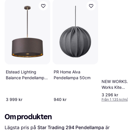
Elstead Lighting
PR Home Alva
Balance Pendellampa
Pendellampa 50cm
NEW WORKS. 
∅ 45.5cm
Works Kite
Pendellampa
3 296 kr
3 999 kr
940 kr
Från 1 135 kr/må
Om produkten
Lägsta pris på 
Star Trading 294 Pendellampa
 är 