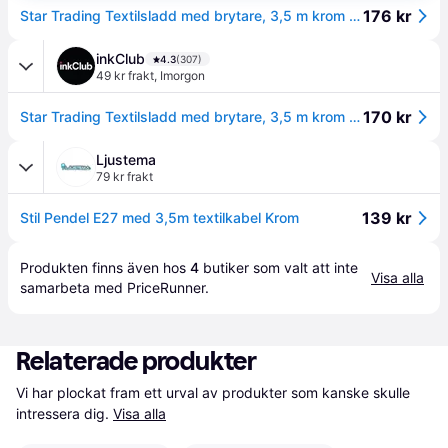
176 kr
Star Trading Textilsladd med brytare, 3,5 m krom sockel E27 7391482007605
inkClub
4.3
(307)
49 kr frakt
,
Imorgon
170 kr
Star Trading Textilsladd med brytare, 3,5 m krom sockel E27 7391482007605
Ljustema
79 kr frakt
139 kr
Stil Pendel E27 med 3,5m textilkabel Krom
Produkten finns även hos 
4
butiker
 som valt att inte 
Visa alla
samarbeta med PriceRunner.
Relaterade produkter
Vi har plockat fram ett urval av produkter som kanske skulle 
intressera dig.
Visa alla