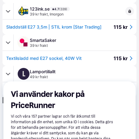
123ink.se
4.7
(339)
39 kr frakt
,
Imorgon
115 kr
Sladdställ E27 3,5m | STIL krom [Star Trading]
SmartaSaker
39 kr frakt
115 kr
Textilsladd med E27 sockel, 40W Vit
Lamportillallt
L
49 kr frakt
116 kr
Textilsladd med brytare, 3,5 m krom sockel E27
Vi använder kakor på
Annons
PriceRunner
Vi och våra
157
partner lagrar och får åtkomst till
information på din enhet, som unika ID i cookies. Detta görs
för att behandla personuppgifter. För att vidta dessa
åtgärder kräver vi ditt samtycke, som du kan ge via
banderoll-alternativen. Du kan när som helst hantera dina