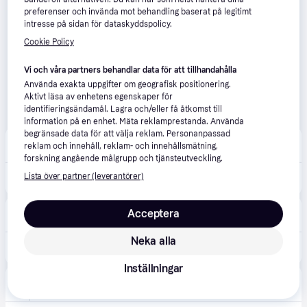
preferenser och invända mot behandling baserat på legitimt
intresse på sidan för dataskyddspolicy.
Cookie Policy
Vi och våra partners behandlar data för att tillhandahålla
Använda exakta uppgifter om geografisk positionering.
Aktivt läsa av enhetens egenskaper för
identifieringsändamål. Lagra och/eller få åtkomst till
information på en enhet. Mäta reklamprestanda. Använda
begränsade data för att välja reklam. Personanpassad
Dammsugarpåsar.nu
4.1
(70)
reklam och innehåll, reklam- och innehållsmätning,
29 kr frakt
,
Imorgon
forskning angående målgrupp och tjänsteutveckling.
Lista över partner (leverantörer)
170 kr
Textilsladd med brytare, 3,5 m krom sockel E27
LEDshopen
3.0
(2)
Acceptera
69 kr frakt
,
2-7 dagar
Neka alla
130 kr
STAR TRADING Textilsladd med brytare 3,5m Krom sockel E27
Inställningar
inky
4.2
(46)
39 kr frakt
,
Imorgon