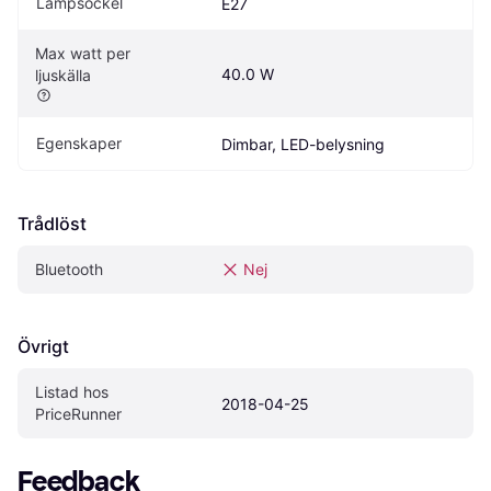
Lampsockel
E27
Max watt per 
40.0 W
ljuskälla
Egenskaper
Dimbar, LED-belysning
Trådlöst
Bluetooth
Nej
Övrigt
Listad hos 
2018-04-25
PriceRunner
Feedback