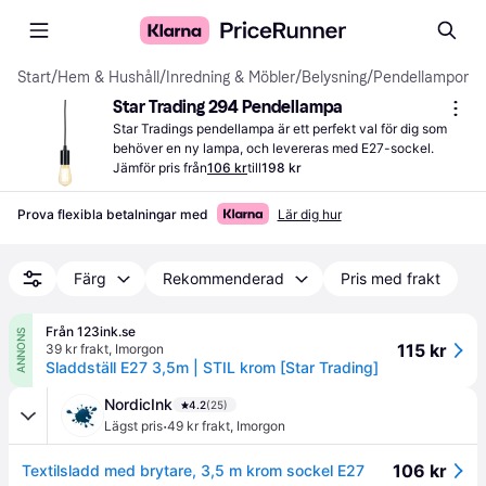
Start
/
Hem & Hushåll
/
Inredning & Möbler
/
Belysning
/
Pendellampor
Star Trading 294 Pendellampa
Star Tradings pendellampa är ett perfekt val för dig som 
behöver en ny lampa, och levereras med E27-sockel.
Jämför pris från
106 kr
till
198 kr
Prova flexibla betalningar med
Lär dig hur
Färg
Rekommenderad
Pris med frakt
Från 123ink.se
ANNONS
115 kr
39 kr frakt
,
Imorgon
Sladdställ E27 3,5m | STIL krom [Star Trading]
NordicInk
4.2
(25)
·
Lägst pris
49 kr frakt
,
Imorgon
106 kr
Textilsladd med brytare, 3,5 m krom sockel E27