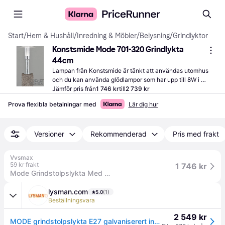
Start
/
Hem & Hushåll
/
Inredning & Möbler
/
Belysning
/
Grindlyktor
Konstsmide Mode 701-320 Grindlykta 
44cm
Lampan från Konstsmide är tänkt att användas utomhus 
och du kan använda glödlampor som har upp till 8W i 
effekt. Ett bra alternativ för dig som vill njuta av din 
Jämför pris från
1 746 kr
till
2 739 kr
trädgård även när mörkret lagt sig.
Prova flexibla betalningar med
Lär dig hur
Versioner
Rekommenderad
Pris med frakt
Vvsmax
59 kr frakt
1 746 kr
Mode Grindstolpslykta Med Stolpe E27 230-240V IP54 Galvaniserad Konstsmide
lysman.com
5.0
(1)
Beställningsvara
2 549 kr
MODE grindstolpslykta E27 galvaniserert inkl stolpe. 661-320