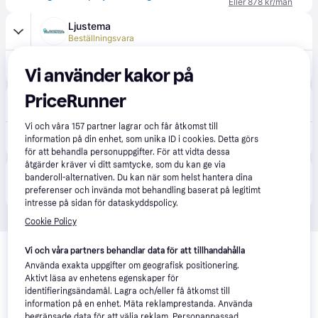
Eller 878 kr/mån
Ljustema
Beställningsvara
2 327 kr
Mode Grindstolpslykta 44cm Galvaniserat Stål IP54
Vi använder kakor på
PriceRunner
kakelgallerian.se
Förbeställ
Vi och våra
157
partner lagrar och får åtkomst till
2 739 kr
Gnosjökonstsmide grindlykta mode 44cm galvaniserad
information på din enhet, som unika ID i cookies. Detta görs
Eller 944 kr/mån
för att behandla personuppgifter. För att vidta dessa
åtgärder kräver vi ditt samtycke, som du kan ge via
Produkten finns även hos 
4
butiker
 som valt att inte 
banderoll-alternativen. Du kan när som helst hantera dina
Visa alla
samarbeta med PriceRunner.
preferenser och invända mot behandling baserat på legitimt
intresse på sidan för dataskyddspolicy.
Cookie Policy
Vi och våra partners behandlar data för att tillhandahålla
Använda exakta uppgifter om geografisk positionering.
Aktivt läsa av enhetens egenskaper för
identifieringsändamål. Lagra och/eller få åtkomst till
information på en enhet. Mäta reklamprestanda. Använda
begränsade data för att välja reklam. Personanpassad