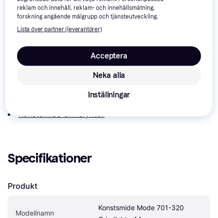
reklam och innehåll, reklam- och innehållsmätning,
forskning angående målgrupp och tjänsteutveckling.
Lista över partner (leverantörer)
Om produkten
Lägsta pris på 
Konstsmide Mode 701-320 Grindlykta 
Acceptera
44cm
 är 
1 746 kr
, vilket är det billigaste priset just nu 
Neka alla
bland 
10
 jämförda butiker.
Jämför:
Inställningar
Konstsmide Belysning
Konstsmide Grindlyktor
Specifikationer
Produkt
Konstsmide Mode 701-320 
Modellnamn