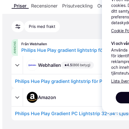
Priser
Recensioner
Prisutveckling
Om produkten
cookies. 
ditt samt
preferens
dataskydd
Pris med frakt
Cookie Po
Vi och vår
ANNONS
Från Webhallen
Philips Hue Play gradient lightstrip för PC 32-34"
Använda e
för ident
reklampre
Webhallen
4.5
(866 betyg)
och inneh
tjänsteut
Philips Hue Play gradient lightstrip för PC 32-34"
Lista över
Amazon
Annons