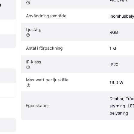
 
Användningsområde
Inomhusbely
Ljusfärg
RGB
Antal i förpackning
1 st
IP-klass
IP20
Max watt per ljuskälla
19.0 W
Dimbar, Tråd
Egenskaper
styrning, LE
belysning