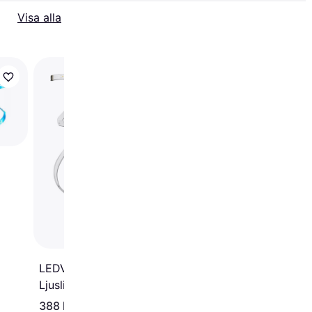
Visa alla
WiZ Tunable Ljuslist
LEDVANCE Smart + Flex
Ljuslist
388 kr
409 kr