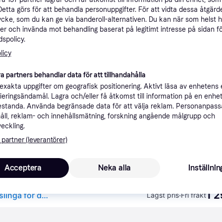
Specifikationer
Detta görs för att behandla personuppgifter. För att vidta dessa åtgärde
ycke, som du kan ge via banderoll-alternativen. Du kan när som helst 
er och invända mot behandling baserat på legitimt intresse på sidan f
spolicy.
Rekomme
licy
a partners behandlar data för att tillhandahålla
1 
Fri frakt
,
0-3 dagar
xakta uppgifter om geografisk positionering. Aktivt läsa av enhetens
ifieringsändamål. Lagra och/eller få åtkomst till information på en enhe
standa. Använda begränsade data för att välja reklam. Personanpas
åll, reklam- och innehållsmätning, forskning angående målgrupp och
veckling.
1 2
·
Lägst pris
Fri frakt
,
0-3 dagar
 partner (leverantörer)
Acceptera
Neka alla
Inställnin
1 2
Philips Hue Play Gradient PC Lightstrip 32-34": Ljusslinga för datorn, Philips Hue White and Color, Hue Sync, flerfärgfunktion, Zigbee & BT, röststyrning via Amazon Alexa, Google Home, Siri, 1-pack
·
Lägst pris
Fri frakt