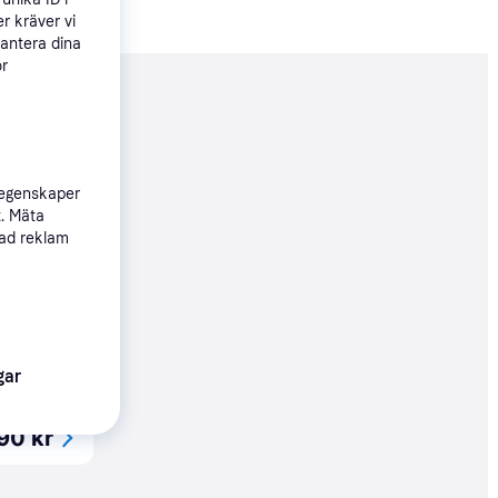
r kräver vi
hantera dina
ör
nderad
290 kr
 egenskaper
t. Mäta
sad reklam
90 kr
gar
90 kr