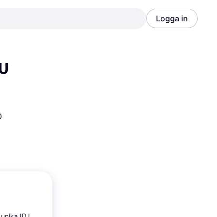
Logga in
Annons
Annons
U 
0
unika ID i