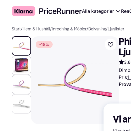
Alla kategorier
Rea
Start
/
Hem & Hushåll
/
Inredning & Möbler
/
Belysning
/
Ljuslister
Phi
-18%
Lju
3,6
Dimba
Pris
1
Prova
Vi a
Vi och v