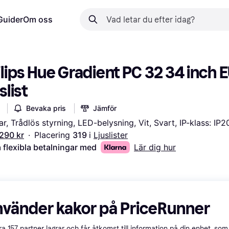
Guider
Om oss
lips Hue Gradient PC 32 34 inch E
slist
Bevaka pris
Jämför
r, Trådlös styrning, LED-belysning, Vit, Svart, IP-klass: IP2
 290 kr
·
Placering 
319 
i 
Ljuslister
 flexibla betalningar med
Lär dig hur
nvänder kakor på PriceRunner
åra
157
partner lagrar och får åtkomst till information på din enhet, som 