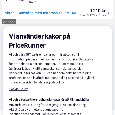
Fri frakt
9 210 kr
vidaXL Ramsäng med madrass taupe 140x200 cm tyg
Eller 3 173 kr/mån
Annons
Vi använder kakor på
PriceRunner
Vi och våra
157
partner lagrar och får åtkomst till
information på din enhet, som unika ID i cookies. Detta görs
för att behandla personuppgifter. För att vidta dessa
åtgärder kräver vi ditt samtycke, som du kan ge via
banderoll-alternativen. Du kan när som helst hantera dina
preferenser och invända mot behandling baserat på legitimt
intresse på sidan för dataskyddspolicy.
Cookie Policy
Vi och våra partners behandlar data för att tillhandahålla
Använda exakta uppgifter om geografisk positionering.
Aktivt läsa av enhetens egenskaper för
Relaterade produkter
identifieringsändamål. Lagra och/eller få åtkomst till