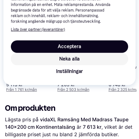
information på en enhet. Mäta reklamprestanda. Använda
Vi har plockat fram ett urval av produkter som kanske skulle 
begränsade data för att välja reklam. Personanpassad
intressera dig.
Visa alla
reklam och innehåll, reklam- och innehållsmätning,
forskning angående målgrupp och tjänsteutveckling.
Lista över partner (leverantörer)
Acceptera
Neka alla
vidaXL Velvet
vidaXL Bed wi
Kontinentalsäng
vidaXL Box Spring
Inställningar
Mattress
140x200cm
Mattress with LED
Kontinentalsän
Kontinentalsäng
5 113 kr
7 265 kr
6 748 kr
140x200cm
140x200cm
Från 1 761 kr/mån
Från 2 503 kr/mån
Från 2 325 kr/må
Om produkten
Lägsta pris på 
vidaXL Ramsäng Med Madrass Taupe 
140x200 cm Kontinentalsäng
 är 
7 613 kr
, vilket är det 
billigaste priset just nu bland 
2
 jämförda butiker.