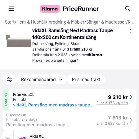
Start
/
Hem & Hushåll
/
Inredning & Möbler
/
Sängar & Madrasser
/
Kontinentalsängar
vidaXL Ramsäng Med Madrass Taupe 
140x200 cm Kontinentalsäng
Dubbelsäng, Fyllning: Skum
Jämför pris från
7 613 kr
till
9 210 kr
Delbetala från 2 623 kr/mån med
Prova flexibla betalningar*
Rekommenderad
Pris med frakt
Från vidaXL
ANNONS
9 210 kr
Fri frakt
Eller 3 173 kr/mån
vidaXL Ramsäng med madrass taupe 140x200 cm tyg
Buyersclub
7 613 kr
Fri frakt
,
2-3 dagar
Eller 2 623 kr/mån
Ramsäng med madrass taupe 140x200 cm tyg
vidaXL