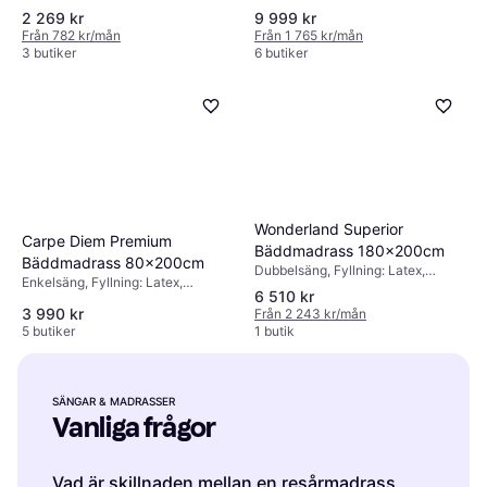
Temperaturreglerande material,
2 269 kr
9 999 kr
Avtagbart tyg, Tjocklek madrass:
Från 782 kr/mån
Från 1 765 kr/mån
10cm
3 butiker
6 butiker
Wonderland Superior
Carpe Diem Premium
Bäddmadrass 180x200cm
Bäddmadrass 80x200cm
Dubbelsäng, Fyllning: Latex,
Enkelsäng, Fyllning: Latex,
Egenskaper: Avtagbart tyg,
6 510 kr
Tjocklek madrass: 7cm
Temperaturreglerande material,
3 990 kr
Från 2 243 kr/mån
Tjocklek madrass: 8cm
5 butiker
1 butik
SÄNGAR & MADRASSER
Vanliga frågor
Vad är skillnaden mellan en resårmadrass