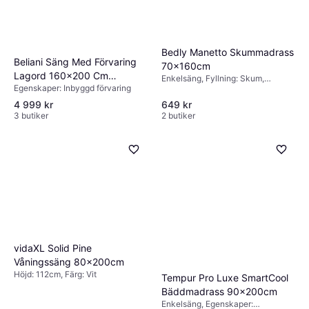
Bedly Manetto Skummadrass
Beliani Säng Med Förvaring
70x160cm
Lagord 160x200 Cm
Enkelsäng, Fyllning: Skum,
Egenskaper: Inbyggd förvaring
Ramsäng
Tjocklek madrass: 5cm
4 999 kr
649 kr
3 butiker
2 butiker
vidaXL Solid Pine
Våningssäng 80x200cm
Höjd: 112cm, Färg: Vit
Tempur Pro Luxe SmartCool
Bäddmadrass 90x200cm
Enkelsäng, Egenskaper: