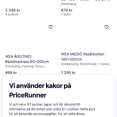
Enkelsäng
Resårbotten
5 346 kr
679 kr
4 butiker
1 butik
IKEA VADSÖ Resårbotten
IKEA ÅGOTNES
160x200cm
Bäddmadrass 80x200cm
Dubbelsäng, Bonellresår, 7 zoner,
Enkelsäng, Fyllning: Skum,
Fyllning: Skum, Tjocklek madrass:
Tjocklek madrass: 10cm
17cm
499 kr
1 295 kr
1 butik
1 butik
Vi använder kakor på
Trendande
PriceRunner
Vi och våra
157
partner lagrar och får åtkomst till
information på din enhet, som unika ID i cookies. Detta görs
för att behandla personuppgifter. För att vidta dessa