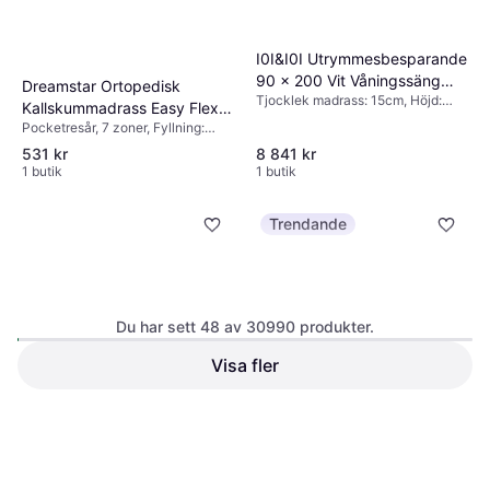
I0I&I0I Utrymmesbesparande
90 x 200 Vit Våningssäng
Dreamstar Ortopedisk
Tjocklek madrass: 15cm, Höjd:
140x200cm
Kallskummadrass Easy Flex
160cm, Färg: Vit
Pocketresår, 7 zoner, Fyllning:
80 x 200 cm Skummadrass
Skum, Polyester, Egenskaper:
531 kr
8 841 kr
Avtagbart tyg
1 butik
1 butik
Trendande
Du har sett 48 av 30990 produkter.
IKEA Valevåg Resårbotten
Visa fler
IKEA Släkt Sänggavel Vit
80x200cm
Sänggavel
Enkelsäng, Pocketresår, 5 zoner,
Fyllning: Skum, Tjocklek madrass:
Färg: Vit
24cm
1 995 kr
300 kr
1 butik
1 butik
1
2
3
...
325
...
646