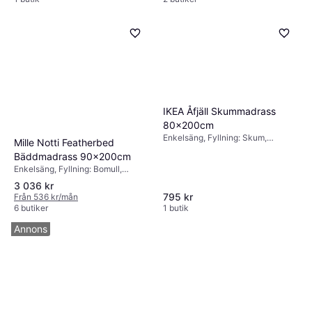
IKEA Åfjäll Skummadrass
80x200cm
Enkelsäng, Fyllning: Skum,
Mille Notti Featherbed
Tjocklek madrass: 12cm
Bäddmadrass 90x200cm
Enkelsäng, Fyllning: Bomull,
Egenskaper: Avtagbart tyg,
3 036 kr
Tjocklek madrass: 8cm
795 kr
Från 536 kr/mån
6 butiker
1 butik
Annons