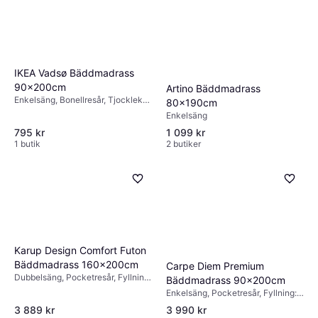
IKEA Vadsø Bäddmadrass
90x200cm
Artino Bäddmadrass
Enkelsäng, Bonellresår, Tjocklek
80x190cm
madrass: 17cm
Enkelsäng
795 kr
1 099 kr
1 butik
2 butiker
Karup Design Comfort Futon
Bäddmadrass 160x200cm
Carpe Diem Premium
Dubbelsäng, Pocketresår, Fyllning:
Bäddmadrass 90x200cm
Polyeter, Skum, Memoryskum,
Enkelsäng, Pocketresår, Fyllning:
Bomull, Tjocklek madrass: 15cm
Latex, Tjocklek madrass: 7cm
3 889 kr
3 990 kr