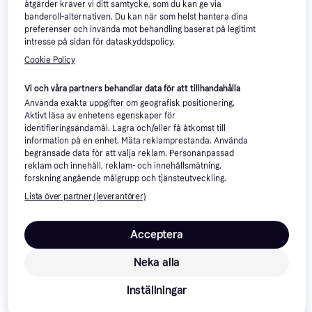
Normann Copenhagen Notch
IKEA Norrsele Vit 105x200
åtgärder kräver vi ditt samtycke, som du kan ge via
Pinewood Sängram
cm Bäddmadrass
banderoll-alternativen. Du kan när som helst hantera dina
Dubbelsäng, Höjd: 33cm, Färg:
180x200cm
preferenser och invända mot behandling baserat på legitimt
Natur
intresse på sidan för dataskyddspolicy.
4 946 kr
1 295 kr
5 butiker
1 butik
Cookie Policy
Vi och våra partners behandlar data för att tillhandahålla
Sängar & Madrasser: 3 saker att 
Använda exakta uppgifter om geografisk positionering.
Aktivt läsa av enhetens egenskaper för
överväga innan du köper
identifieringsändamål. Lagra och/eller få åtkomst till
information på en enhet. Mäta reklamprestanda. Använda
begränsade data för att välja reklam. Personanpassad
reklam och innehåll, reklam- och innehållsmätning,
Välj rätt fasthet
forskning angående målgrupp och tjänsteutveckling.
Lista över partner (leverantörer)
Att välja rätt fasthet på din madrass kan göra
Mät ditt sovutrymme noggrant
stor skillnad för din sömnkvalitet. En madrass
som är för mjuk kan leda till ryggont, medan
Acceptera
Innan du köper en ny säng eller madrass,
mät
Jämför material och konstruktion
en som är för hård kan orsaka obehag och
ditt sovrum
för att säkerställa att du har
Neka alla
tryckpunkter.
Tänk på din sovställning
– om
tillräckligt med utrymme. Tänk också på hur
Sängar och madrasser finns i olika material
du sover på sidan kan en mjukare madrass
sängen ska placeras i rummet och om det
Inställningar
och konstruktioner, vilket påverkar både
vara bättre, medan rygg- eller magsovare
finns tillräckligt med plats för att öppna