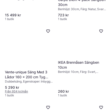
Sängskåp, Inbyggd förvaring
30cm
Benhöjd: 30cm, Färg: Natur, Svart,
Material: Ek
15 499 kr
723 kr
1 butik
1 butik
IKEA Brennåsen Sängben
10cm
Vente-unique Säng Med 3
Benhöjd: 10cm, Färg: Svart,
Material: Trä
Lådor 160 x 200 cm Tyg
Dubbelsäng, Egenskaper: Inbyggd
Beige Ramsäng
förvaring
5 290 kr
260 kr
Från 934 kr/mån
1 butik
1 butik