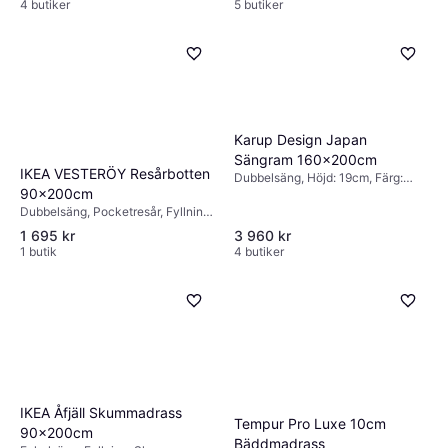
4 butiker
5 butiker
Karup Design Japan
Sängram 160x200cm
IKEA VESTERÖY Resårbotten
Dubbelsäng, Höjd: 19cm, Färg:
90x200cm
Natur
Dubbelsäng, Pocketresår, Fyllning:
Skum, Tjocklek madrass: 20cm
1 695 kr
3 960 kr
1 butik
4 butiker
IKEA Åfjäll Skummadrass
Tempur Pro Luxe 10cm
90x200cm
Bäddmadrass