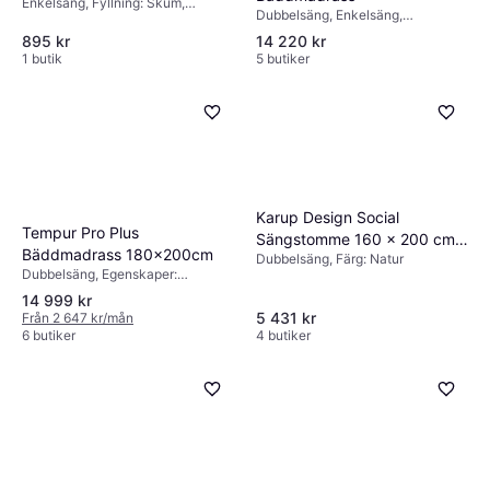
Enkelsäng, Fyllning: Skum,
Dubbelsäng, Enkelsäng,
Egenskaper: Avtagbart tyg,
Egenskaper: Avtagbart tyg,
Tjocklek madrass: 12cm
895 kr
14 220 kr
Temperaturreglerande material,
1 butik
5 butiker
Tjocklek madrass: 7cm
Karup Design Social
Tempur Pro Plus
Sängstomme 160 x 200 cm
Bäddmadrass 180x200cm
Dubbelsäng, Färg: Natur
Sängram
Dubbelsäng, Egenskaper:
Temperaturreglerande material,
14 999 kr
Avtagbart tyg, Tjocklek madrass:
5 431 kr
Från 2 647 kr/mån
8cm
6 butiker
4 butiker