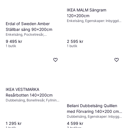
IKEA MALM Sängram
120x200cm
Enkelsäng, Egenskaper: Inbyggd
Erdal of Sweden Amber
förvaring, Höjd: 100cm, Färg: Vit
Ställbar säng 90x200cm
Enkelsäng, Pocketresår,
Bonellresår, Fyllning: Skum,
9 495 kr
2 595 kr
Egenskaper: Elektrisk, Tjocklek
1 butik
1 butik
madrass: 24cm
IKEA VESTMARKA
Resårbotten 140x200cm
Dubbelsäng, Bonellresår, Fyllning:
Skum, Tjocklek madrass: 18cm
Beliani Dubbelsäng Quillien
med Förvaring 140x200 cm
Dubbelsäng, Egenskaper: Inbyggd
Beige Ramsäng
förvaring
1 295 kr
4 599 kr
1 butik
3 butiker