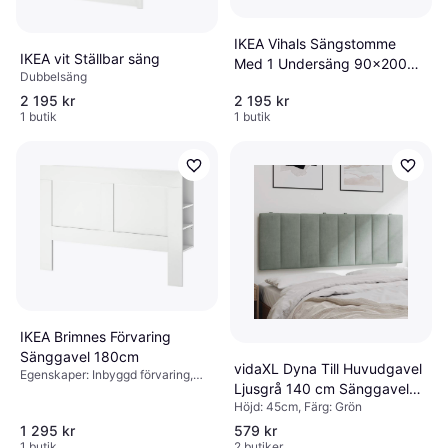
IKEA Vihals Sängstomme
IKEA vit Ställbar säng
Med 1 Undersäng 90x200
Dubbelsäng
cm Ramsäng
2 195 kr
2 195 kr
1 butik
1 butik
IKEA Brimnes Förvaring
Sänggavel 180cm
vidaXL Dyna Till Huvudgavel
Egenskaper: Inbyggd förvaring,
Ljusgrå 140 cm Sänggavel
Höjd: 111cm, Färg: Vit
Höjd: 45cm, Färg: Grön
140cm
1 295 kr
579 kr
1 butik
2 butiker