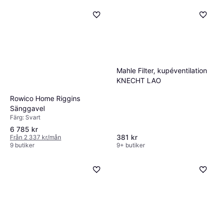
Mahle Filter, kupéventilation
KNECHT LAO
Rowico Home Riggins
Sänggavel
Färg: Svart
6 785 kr
381 kr
Från 2 337 kr/mån
9 butiker
9+ butiker