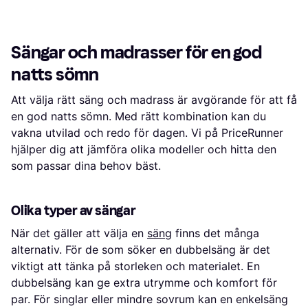
och komfort under användning.
flytta när den öppnas. Fällsängen är
【Enkel montering】Vår hopfällbara
utrustad med en fast anslutning
säng levereras delvis förmonterad.
som håller de vikta ändarna under
Du behöver bara göra några enkla
förvaring så att den inte kan
handtag för att slutföra
öppnas lätt. Den böjda designen på
Sängar och madrasser för en god
monteringen. Alla tillbehör ingår, så
båda sidor av sängramen håller
inga ytterligare köp eller verktyg
madrassen på plats från den övre
natts sömn
krävs. 【Mångsidig användning】
och nedre änden. Flera scenarier:
Oavsett om det är för gäster
Tack vare den anpassade storleken
Att välja rätt säng och madrass är avgörande för att få
hemma, en lunchpaus på kontoret,
kan denna hopfällbara säng
användning i studentbostäder eller
användas av barn eller vuxna.
en god natts sömn. Med rätt kombination kan du
camping utomhus – fällsängen är
Denna hopfällbara säng är säker för
vakna utvilad och redo för dagen. Vi på PriceRunner
det perfekta valet för alla tillfällen.
både vuxna och barn och är lämplig
för små gästvistelser, campingresor,
hjälper dig att jämföra olika modeller och hitta den
små lägenheter, källare, sjukhus
som passar dina behov bäst.
etc. som extra eller nödsäng.
Olika typer av sängar
När det gäller att välja en
säng
finns det många
alternativ. För de som söker en dubbelsäng är det
viktigt att tänka på storleken och materialet. En
dubbelsäng kan ge extra utrymme och komfort för
par. För singlar eller mindre sovrum kan en enkelsäng