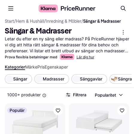
Start
/
Hem & Hushåll
/
Inredning & Möbler
/
Sängar & Madrasser
Sängar & Madrasser
Letar du efter en ny säng eller madrass? På PriceRunner hjälper 
vi dig att hitta rätt sängar & madrasser för dina behov och 
preferenser. Vi listar ett brett utbud av sängar och madrasser 
från olika märken och återförsäljare. Använd våra praktiska 
Prova flexibla betalningar med
Lär dig hur
filter för att enkelt navigera bland alternativen. Du kan sortera 
Kategorier
Märke
Pris
Egenskaper
efter storlek, fasthet eller material för att hitta det som passar 
dig bäst. Våra användarrecensioner ger dig insikter om vad 
Sängar
Madrasser
Sänggavlar
Sängra
andra tycker om produkterna, vilket hjälper dig att fatta rätt 
beslut. Vi ser till att du får mest valuta för pengarna genom att 
guida dig till de bästa erbjudandena. Oavsett om du letar efter 
1000+ produkter
Filtrera
Popularitet
en enkel madrass eller en lyxig sängram, är vi här för att hjälpa 
dig. Börja här för att hitta din nästa säng eller madrass och njut 
Populär
av en god natts sömn!
Mer om sängar & madrasser »