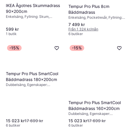
IKEA Ågotnes Skummadrass
Tempur Pro Plus 8cm
90x200cm
Bäddmadrass
Enkelsäng, Fyllning: Skum,
Enkelsäng, Pocketresår, Fyllning:
Polyester, Tjocklek madrass: 10cm
Memoryskum, Egenskaper:
7 499 kr
Avtagbart tyg,
599 kr
Från 1 324 kr/mån
Temperaturreglerande material
1 butik
6 butiker
-15%
-15%
Tempur Pro Plus SmartCool
Bäddmadrass 180x200cm
Dubbelsäng, Egenskaper:
Avtagbart tyg,
Temperaturreglerande material,
Tjocklek madrass: 8cm
Tempur Pro Plus SmartCool
Bäddmadrass 160x200cm
Dubbelsäng, Egenskaper:
Temperaturreglerande material,
15 023 kr
17 699 kr
15 023 kr
17 699 kr
Avtagbart tyg, Tjocklek madrass:
6 butiker
6 butiker
8cm