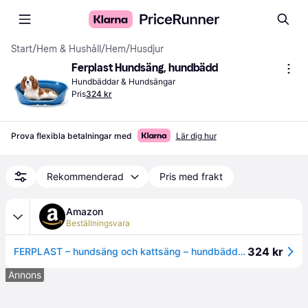
Start
/
Hem & Hushåll
/
Hem
/
Husdjur
Ferplast Hundsäng, hundbädd
Hundbäddar & Hundsängar
Pris
324 kr
Prova flexibla betalningar med
Lär dig hur
Rekommenderad
Pris med frakt
Amazon
Beställningsvara
324 kr
FERPLAST – hundsäng och kattsäng – hundbädd i plast medium – 100% återvunnen plast – hundkorg – andningsbar och halkfri – Siesta Deluxe – 62 x 41 x h 23,5 cm, M, BLÅ
Annons