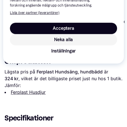
reklam och innehåll, reklam- och innehållsmätning,
forskning angående målgrupp och tjänsteutveckling.
Lista över partner (leverantörer)
Savic Cosy Be
Trixie De Luxe
Acceptera
Trixie Mijou Soft
Hammock for
Comfort Bed
Radiators
Neka alla
167 kr
107 kr
101 kr
Inställningar
Om produkten
Lägsta pris på 
Ferplast Hundsäng, hundbädd
 är 
324 kr
, vilket är det billigaste priset just nu hos 1 butik.
Jämför:
Ferplast Husdjur
Specifikationer