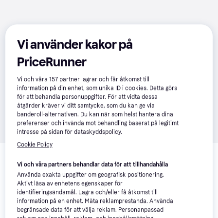
Vi använder kakor på
PriceRunner
Vi och våra
157
partner lagrar och får åtkomst till
information på din enhet, som unika ID i cookies. Detta görs
för att behandla personuppgifter. För att vidta dessa
åtgärder kräver vi ditt samtycke, som du kan ge via
banderoll-alternativen. Du kan när som helst hantera dina
preferenser och invända mot behandling baserat på legitimt
intresse på sidan för dataskyddspolicy.
Cookie Policy
Relaterade produkter
Vi och våra partners behandlar data för att tillhandahålla
Vi har plockat fram ett urval av produkter som kanske skulle 
Använda exakta uppgifter om geografisk positionering.
intressera dig.
Visa alla
Aktivt läsa av enhetens egenskaper för
identifieringsändamål. Lagra och/eller få åtkomst till
information på en enhet. Mäta reklamprestanda. Använda
-10%
-22%
begränsade data för att välja reklam. Personanpassad