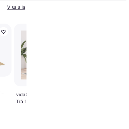
Visa alla
vidaXL Akvariebänk
rökfärgad ek konstru
trä
0
vidaXL Akvariebänk Åldrat
Trä 100 x 40 x 60 cm