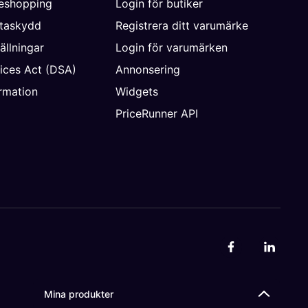
neshopping
Login för butiker
ataskydd
Registrera ditt varumärke
ällningar
Login för varumärken
vices Act (DSA)
Annonsering
rmation
Widgets
PriceRunner API
Mina produkter