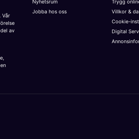
Nyhetsrum
Trygg onli
Jobba hos oss
Villkor & d
. Vår
Cookie-inst
förelse
 del av
Digital Ser
Annonsinfo
ke
,
ien