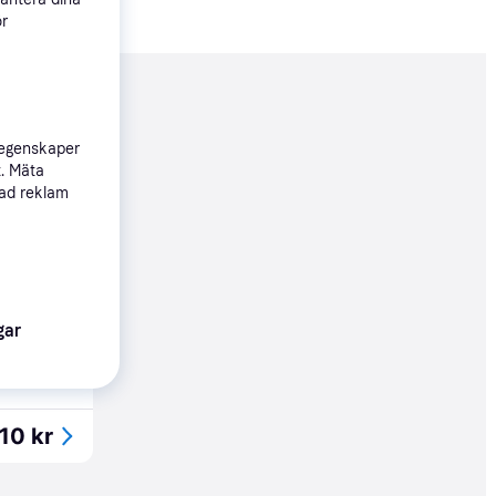
ör
nderad
 egenskaper
t. Mäta
910 kr
sad reklam
Köpgaranti
619 kr
gar
10 kr