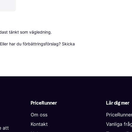
dast tänkt som vägledning.

ller har du förbättringsförslag? Skicka 
PriceRunner
Lär dig mer
Om oss
PriceRunne
Kontakt
Vanliga frå
 att