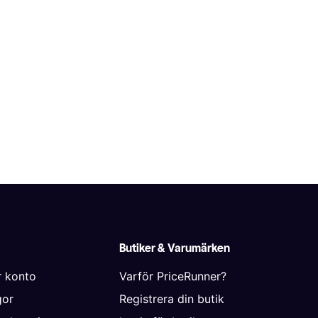
Butiker & Varumärken
r konto
Varför PriceRunner?
gor
Registrera din butik