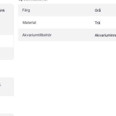
Färg
nk 
Grå
Material
Trä
Akvariumtillbehör
Akvariuminr
 