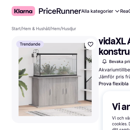
Alla kategorier
Rea
Start
/
Hem & Hushåll
/
Hem
/
Husdjur
vidaXL 
Trendande
konstru
Bevaka pri
Akvariumtillb
Jämför pris fr
Prova flexibla
Vi a
Vi och v
cookies. 
ditt samt