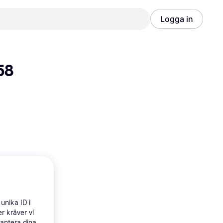
Logga in
Annons
Annons
8 
unika ID i
r kräver vi
hantera dina