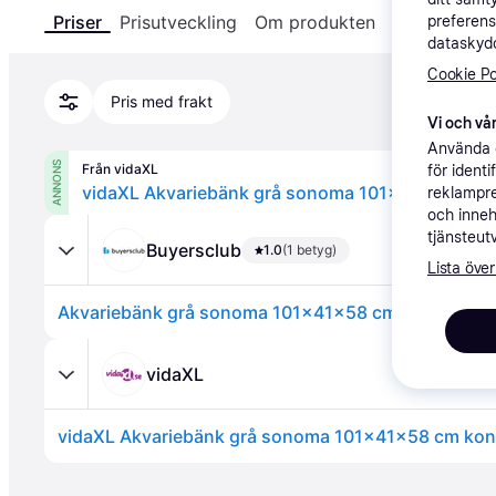
Priser
Prisutveckling
Om produkten
Specifikatio
preferens
dataskydd
Cookie Po
Pris med frakt
Vi och vår
Använda e
ANNONS
Från vidaXL
för ident
vidaXL Akvariebänk grå sonoma 101x41x58 cm ko
reklampre
och inneh
tjänsteut
Buyersclub
1.0
(1 betyg)
Lista över
Akvariebänk grå sonoma 101x41x58 cm konstruerat
vidaXL
vidaXL Akvariebänk grå sonoma 101x41x58 cm kons
Annons