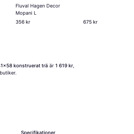
Fluval Hagen Decor
Mopani L
356 kr
675 kr
1x58 konstruerat trä
 är 
1 619 kr
, 
butiker.
Specifikationer