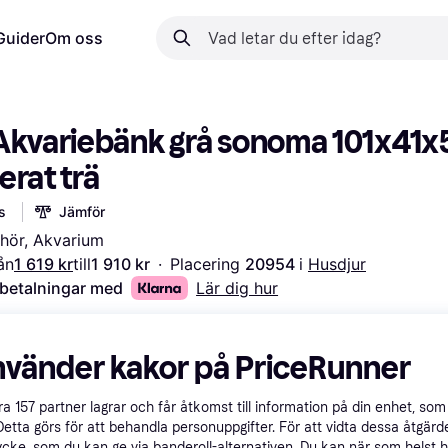
Guider
Om oss
Akvariebänk grå sonoma 101x41x5
erat trä
s
Jämför
ehör, Akvarium
ån
1 619 kr
till
1 910 kr
·
Placering 
20954 
i 
Husdjur
 betalningar med
Lär dig hur
nvänder kakor på PriceRunner
åra
157
partner lagrar och får åtkomst till information på din enhet, som 
Detta görs för att behandla personuppgifter. För att vidta dessa åtgärde
ycke, som du kan ge via banderoll-alternativen. Du kan när som helst 