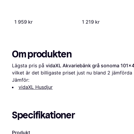
1 959 kr
1 219 kr
Om produkten
Lägsta pris på 
vidaXL Akvariebänk grå sonoma 101x4
vilket är det billigaste priset just nu bland 
2
 jämförda 
Jämför:
vidaXL Husdjur
Specifikationer
Produkt