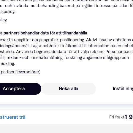
ner
er och invända mot behandling baserat på legitimt intresse på sidan f
spolicy.
licy
Rekomme
a partners behandlar data för att tillhandahålla
xakta uppgifter om geografisk positionering. Aktivt läsa av enhetens
ifieringsändamål. Lagra och/eller få åtkomst till information på en enhe
1 
Fri frakt
nstruerat trä
standa. Använda begränsade data för att välja reklam. Personanpas
åll, reklam- och innehållsmätning, forskning angående målgrupp och
veckling.
 partner (leverantörer)
1 
 trä
·
Lägst pris
Fri frakt
,
2-3 dagar
Acceptera
Neka alla
Inställnin
1 9
truerat trä
Fri frakt