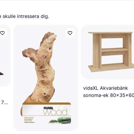
skulle intressera dig.
vidaXL Akvariebänk
sonoma-ek 80x35x6
konstruerat trä
 73