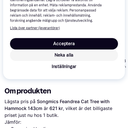
information på en enhet. Mäta reklamprestanda. Använda
begränsade data för att välja reklam. Personanpassad
reklam och innehåll, reklam- och innehållsmätning,
forskning angående målgrupp och tjänsteutveckling.
Lista över partner (leverantörer)
tectake Cat Tree
Acceptera
Snooky Activity
Centre with
Neka alla
Scratching Posts
vidaXL Cat Tree
5
vidaXL 17048
Inställningar
with Sisal
Scratching Tre
Scratching Posts
1 673 kr
854 kr
773 kr
67x67x125cm
Om produkten
Lägsta pris på 
Songmics Feandrea Cat Tree with 
Hammock 143cm
 är 
621 kr
, vilket är det billigaste 
priset just nu hos 1 butik.
Jämför: