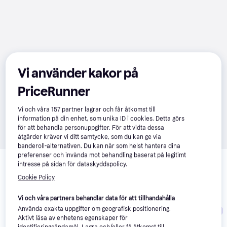
Vi använder kakor på
PriceRunner
Vi och våra
157
partner lagrar och får åtkomst till
information på din enhet, som unika ID i cookies. Detta görs
för att behandla personuppgifter. För att vidta dessa
åtgärder kräver vi ditt samtycke, som du kan ge via
banderoll-alternativen. Du kan när som helst hantera dina
Relaterade produkter
preferenser och invända mot behandling baserat på legitimt
intresse på sidan för dataskyddspolicy.
Vi har plockat fram ett urval av produkter som kanske skulle 
Cookie Policy
intressera dig.
Visa alla
Vi och våra partners behandlar data för att tillhandahålla
Använda exakta uppgifter om geografisk positionering.
Trendande
Trendande
Aktivt läsa av enhetens egenskaper för
identifieringsändamål. Lagra och/eller få åtkomst till