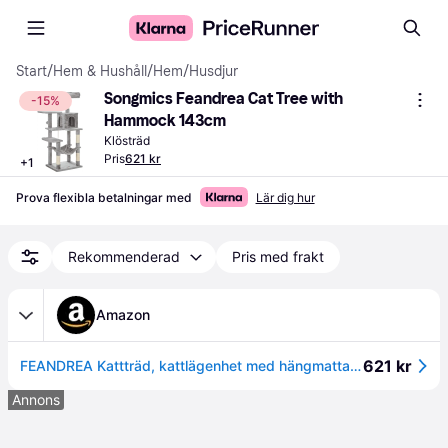
Start
/
Hem & Hushåll
/
Hem
/
Husdjur
Songmics Feandrea Cat Tree with 
-15%
Hammock 143cm
Klösträd
Pris
621 kr
+
1
Prova flexibla betalningar med
Lär dig hur
Rekommenderad
Pris med frakt
Amazon
621 kr
FEANDREA Kattträd, kattlägenhet med hängmatta, 143 cm, ljusgrå PCT161W01
Annons