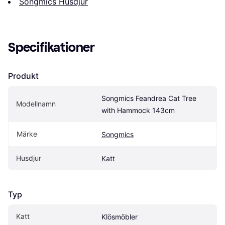
Songmics Husdjur
Specifikationer
Produkt
Songmics Feandrea Cat Tree 
Modellnamn
with Hammock 143cm
Märke
Songmics
Husdjur
Katt
Typ
Katt
Klösmöbler