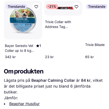
Trendande
-21%
Trendande
Trixie Collar with
Address Tag
Reflecting
Trixie Bilsele
Bayer Seresto Vet
1
Collar up to 8 kg
1.25 g + 0.56 g
342 kr
23 kr
65 kr
Om produkten
Lägsta pris på 
Beaphar Calming Collar
 är 
84 kr
, vilket 
är det billigaste priset just nu bland 
6
 jämförda 
butiker.
Jämför:
Beaphar Husdjur