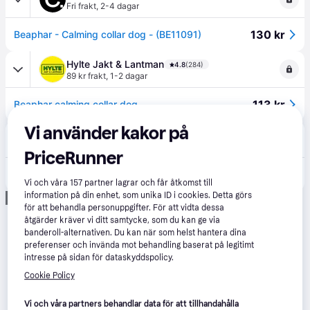
Fri frakt
,
2-4 dagar
130 kr
Beaphar - Calming collar dog - (BE11091)
Hylte Jakt & Lantman
4.8
(284)
89 kr frakt
,
1-2 dagar
113 kr
Beaphar calming collar dog
Vi använder kakor på
Proshop.se
4.5
(589)
49 kr frakt
,
4-5 dagar
PriceRunner
162 kr
Beaphar - Calming collar dog - (BE11091)
Vi och våra
157
partner lagrar och får åtkomst till
information på din enhet, som unika ID i cookies. Detta görs
Annons
för att behandla personuppgifter. För att vidta dessa
åtgärder kräver vi ditt samtycke, som du kan ge via
banderoll-alternativen. Du kan när som helst hantera dina
preferenser och invända mot behandling baserat på legitimt
intresse på sidan för dataskyddspolicy.
Cookie Policy
Vi och våra partners behandlar data för att tillhandahålla