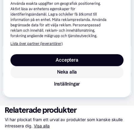
Använda exakta uppgifter om geografisk positionering.
Aktivt läsa av enhetens egenskaper för
identifieringsändamål. Lagra och/eller få åtkomst till
information på en enhet. Mäta reklamprestanda. Använda
begränsade data för att välja reklam. Personanpassad
reklam och innehåll, reklam- och innehållsmätning,
forskning angående målgrupp och tjänsteutveckling.
Lista över partner (leverantörer)
Dogman
79 kr frakt
Acceptera
169 kr
Calming Hundhalsband Hund
Neka alla
Produkten finns även hos 
1
butik
 som valt att inte 
Inställningar
Visa alla
samarbeta med PriceRunner.
Relaterade produkter
Vi har plockat fram ett urval av produkter som kanske skulle 
intressera dig.
Visa alla