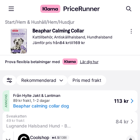
Start
/
Hem & Hushåll
/
Hem
/
Husdjur
Beaphar Calming Collar
Kattillbehör, Antiskällhalsband, Hundhalsband
Jämför pris från
84 kr
till
169 kr
Prova flexibla betalningar med
Lär dig hur
Rekommenderad
Pris med frakt
Från Hylte Jakt & Lantman
ANNONS
113 kr
89 kr frakt
,
1-2 dagar
Beaphar calming collar dog
Sveakatten
49 kr frakt
84 kr
Lugnande Halsband Hund - Beaphar
Coolshop
4.5
(139)