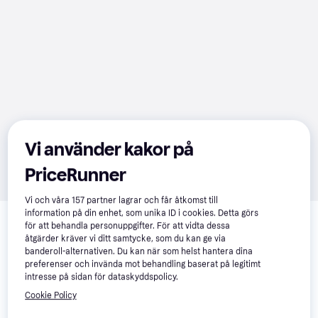
Vi använder kakor på
PriceRunner
Vi och våra
157
partner lagrar och får åtkomst till
Relaterade produkter
information på din enhet, som unika ID i cookies. Detta görs
för att behandla personuppgifter. För att vidta dessa
Vi har plockat fram ett urval av produkter som kanske skulle 
åtgärder kräver vi ditt samtycke, som du kan ge via
intressera dig.
Visa alla
banderoll-alternativen. Du kan när som helst hantera dina
preferenser och invända mot behandling baserat på legitimt
intresse på sidan för dataskyddspolicy.
Cookie Policy