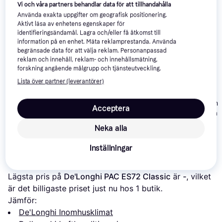
Vi och våra partners behandlar data för att tillhandahålla
Använda exakta uppgifter om geografisk positionering.
Aktivt läsa av enhetens egenskaper för
identifieringsändamål. Lagra och/eller få åtkomst till
information på en enhet. Mäta reklamprestanda. Använda
begränsade data för att välja reklam. Personanpassad
reklam och innehåll, reklam- och innehållsmätning,
forskning angående målgrupp och tjänsteutveckling.
Lista över partner (leverantörer)
PAC EX100
4.2
Wood's Cortina
De'Longhi PAC EL110
Acceptera
Silent
12K WiFi/Smar
Wifi White
10 379 kr
Neka alla
12 025 kr
7 490 kr
Från 3 575 kr/mån
Inställningar
Om produkten
Lägsta pris på 
De'Longhi PAC ES72 Classic
 är 
-
, vilket 
är det billigaste priset just nu hos 1 butik.
Jämför:
De'Longhi Inomhusklimat