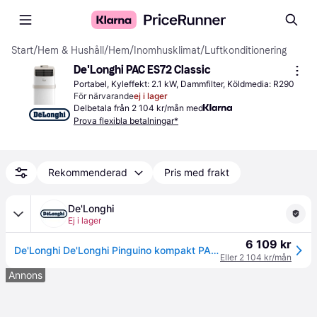
Start
/
Hem & Hushåll
/
Hem
/
Inomhusklimat
/
Luftkonditionering
De'Longhi PAC ES72 Classic
Portabel, Kyleffekt: 2.1 kW, Dammfilter, Köldmedia: R290
För närvarande
ej i lager
Delbetala från 2 104 kr/mån med
Prova flexibla betalningar*
Rekommenderad
Pris med frakt
De'Longhi
Ej i lager
6 109 kr
De'Longhi De'Longhi Pinguino kompakt PACES72CLASSIC
Eller 2 104 kr/mån
Annons