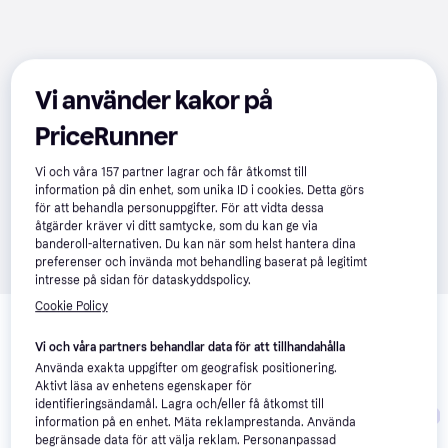
Vi använder kakor på
PriceRunner
Vi och våra
157
partner lagrar och får åtkomst till
information på din enhet, som unika ID i cookies. Detta görs
för att behandla personuppgifter. För att vidta dessa
åtgärder kräver vi ditt samtycke, som du kan ge via
banderoll-alternativen. Du kan när som helst hantera dina
preferenser och invända mot behandling baserat på legitimt
intresse på sidan för dataskyddspolicy.
Relaterade produkter
Cookie Policy
Vi har plockat fram ett urval av produkter som kanske skulle 
Vi och våra partners behandlar data för att tillhandahålla
intressera dig.
Visa alla
Använda exakta uppgifter om geografisk positionering.
Aktivt läsa av enhetens egenskaper för
identifieringsändamål. Lagra och/eller få åtkomst till
Trendande
information på en enhet. Mäta reklamprestanda. Använda
begränsade data för att välja reklam. Personanpassad