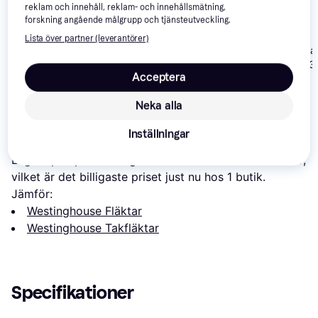
reklam och innehåll, reklam- och innehållsmätning,
forskning angående målgrupp och tjänsteutveckling.
Lista över partner (leverantörer)
Philips Bliss Fa
Trio Lighting
QAZQA inkl
Ceiling Light
R62522187 Titanium
fjärrkontroll Emily
Acceptera
Gold
1 115 kr
674 kr
2 030 kr
Neka alla
Om produkten
Inställningar
Lägsta pris på 
Westinghouse Princess Trio
 är 
1 196 kr
, 
vilket är det billigaste priset just nu hos 1 butik.
Jämför:
Westinghouse Fläktar
Westinghouse Takfläktar
Specifikationer