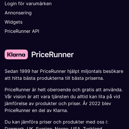
Login för varumärken
Annonsering
Widgets
PriceRunner API
Sedan 1999 har PriceRunner hjälpt miljontals besökare
att hitta bästa produkterna till bästa priserna.
PriceRunner är helt oberoende och gratis att använda.
Vår vision är att vara tjänsten du alltid kan lita på vid
jämförelse av produkter och priser. År 2022 blev
PriceRunner en del av Klarna.
Du kan jämföra priser och produkter med oss i:
Danmark
,
UK
,
Sverige
,
Norge
,
USA
,
Tyskland
,