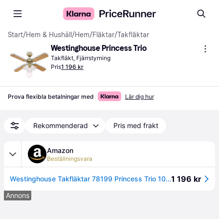
Start
/
Hem & Hushåll
/
Hem
/
Fläktar
/
Takfläktar
Westinghouse Princess Trio
Takfläkt, Fjärrstyrning
Pris
1 196 kr
Prova flexibla betalningar med
Lär dig hur
Rekommenderad
Pris med frakt
Amazon
Beställningsvara
1 196 kr
Westinghouse Takfläktar 78199 Princess Trio 105 cm inomhus takfläkt, ljussats med frostat glas, polerad mässingsfinish med vändbar ek med käpp/mahognyblad
Annons