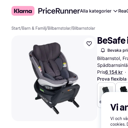
Alla kategorier
Rea
Start
/
Barn & Familj
/
Bilbarnstolar
/
Bilbarnstolar
BeSafe i
Bevaka pri
Bilbarnstol, F
Spädbarnsinlä
Pris
6 154 kr
·
Prova flexibla
6 377 kr
6 154 
Vi a
Vi och v
cookies. 