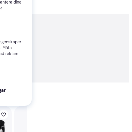
hantera dina
ör
nderad
 egenskaper
t. Mäta
sad reklam
54 kr
Visa alla
gar
Maxi-Cosi Mica 360 