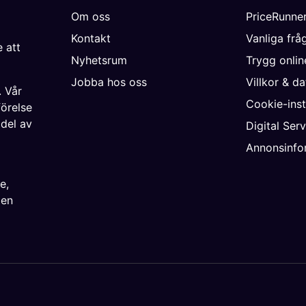
Om oss
PriceRunne
Kontakt
Vanliga frå
 att
Nyhetsrum
Trygg onli
Jobba hos oss
Villkor & d
. Vår
Cookie-inst
förelse
 del av
Digital Ser
Annonsinfo
ke
,
ien