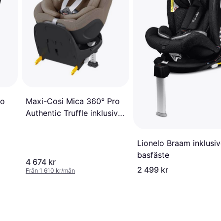
Maxi-Cosi Mica 360° Pro
ro
Authentic Truffle inklusive
basfäste
Lionelo Braam inklusi
basfäste
4 674 kr
2 499 kr
Från 1 610 kr/mån