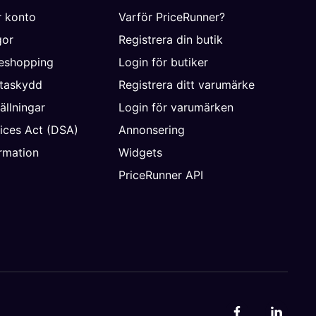
r konto
Varför PriceRunner?
gor
Registrera din butik
neshopping
Login för butiker
ataskydd
Registrera ditt varumärke
ällningar
Login för varumärken
vices Act (DSA)
Annonsering
rmation
Widgets
PriceRunner API