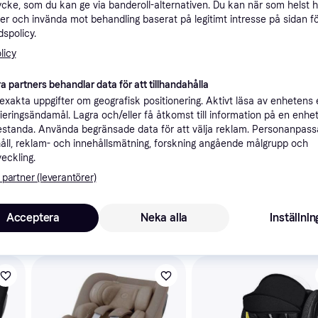
ycke, som du kan ge via banderoll-alternativen. Du kan när som helst 
ner
er och invända mot behandling baserat på legitimt intresse på sidan f
spolicy.
licy
Rekomme
a partners behandlar data för att tillhandahålla
xakta uppgifter om geografisk positionering. Aktivt läsa av enhetens
ifieringsändamål. Lagra och/eller få åtkomst till information på en enhe
standa. Använda begränsade data för att välja reklam. Personanpas
åll, reklam- och innehållsmätning, forskning angående målgrupp och
6 1
BeSafe Bilbarnstol - iZi Turn i-Size - Metalic Blandning - BeSafe - One Size - Bilbarnstol
veckling.
Fri frakt
,
1-3 dagar
 partner (leverantörer)
Acceptera
Neka alla
Inställnin
skulle intressera dig.