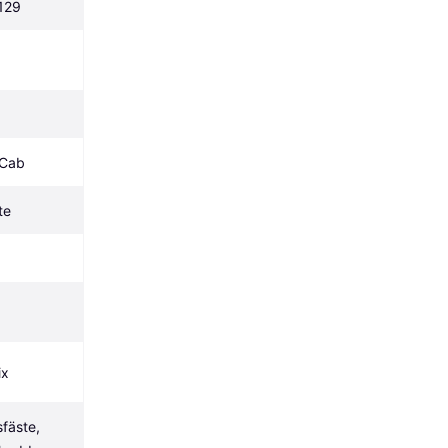
R129
 Cab
te
ix
fäste, 