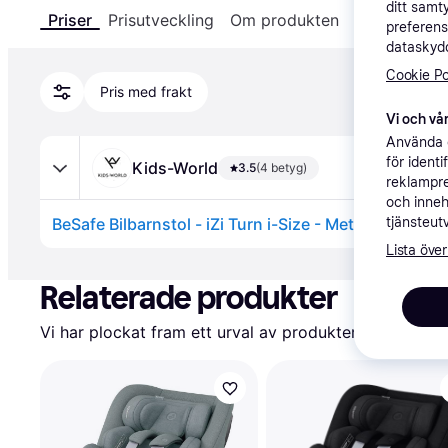
ditt samt
Priser
Prisutveckling
Om produkten
Specifikatio
preferens
dataskydd
Cookie Po
Pris med frakt
Vi och vår
Använda e
för ident
Kids-World
3.5
(4 betyg)
reklampre
och inneh
tjänsteut
Lista över
Annons
Relaterade produkter
Vi har plockat fram ett urval av produkter som kanske 