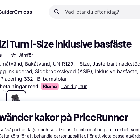
Guider
Om oss
Zi Turn i-Size inklusive basfäste
s
Jämför
ramåtvänd, Bakåtvänd, UN R129, i-Size, Justerbart nackstöd,
gg inkluderad, Sidokrocksskydd (ASIP), Inklusive basfäste,
Placering 
332 
i 
Bilbarnstolar
 betalningar med
Lär dig hur
kr
6 154 kr
nvänder kakor på PriceRunner
åra
157
partner lagrar och får åtkomst till information på din enhet, som 
Detta görs för att behandla personuppgifter. För att vidta dessa åtgärde