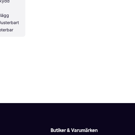
kydd 
lägg 
usterbart 
oterbar
Butiker & Varumärken