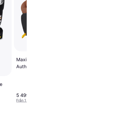
Bilbarnstol Authentic 
inklusive basfäste
Maxi-Cosi Mica 360 Pro
Authentic Terra inklusive
basfäste
ve
5 499 kr
5 495 kr
Från 1 894 kr/mån