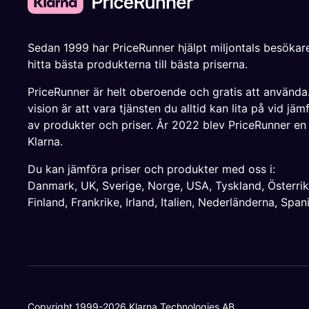
Sedan 1999 har PriceRunner hjälpt miljontals besökare
hitta bästa produkterna till bästa priserna.
PriceRunner är helt oberoende och gratis att använda
vision är att vara tjänsten du alltid kan lita på vid jäm
av produkter och priser. År 2022 blev PriceRunner en
Klarna.
Du kan jämföra priser och produkter med oss i:
Danmark
,
UK
,
Sverige
,
Norge
,
USA
,
Tyskland
,
Österri
Finland
,
Frankrike
,
Irland
,
Italien
,
Nederländerna
,
Span
Copyright 1999-2026 Klarna Technologies AB