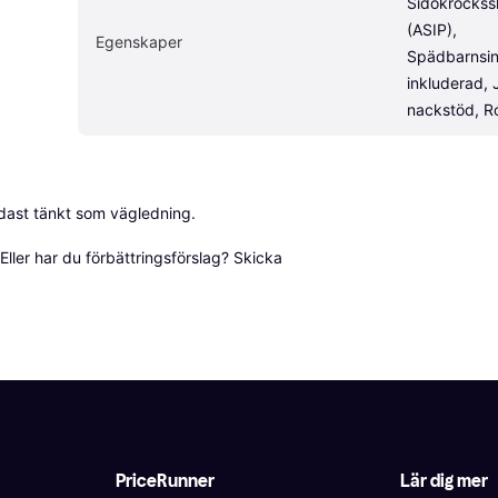
Sidokrockss
(ASIP), 
Egenskaper
Spädbarnsin
inkluderad, J
nackstöd, R
dast tänkt som vägledning.

ller har du förbättringsförslag? Skicka 
PriceRunner
Lär dig mer