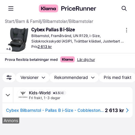
Start
/
Barn & Familj
/
Bilbarnstolar
/
Bilbarnstolar
Cybex Pallas B i-Size
Bilbarnstol, Framåtvänd, UN R129, i-Size, 
Sidokrocksskydd (ASIP), Tvättbar klädsel, Justerbart 
nackstöd
Pris
2 613 kr
+
4
Prova flexibla betalningar med
Lär dig hur
Versioner
Rekommenderad
Pris med frakt
Kids-World
3.5
(4)
Fri frakt
,
1-3 dagar
2 613 kr
Cybex Bilbarnstol - Pallas B i-Size - Cobblestone Grey - Cybex - One Size - Bilbarnstol
Annons