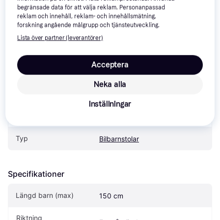
begränsade data för att välja reklam. Personanpassad
reklam och innehåll, reklam- och innehållsmätning,
forskning angående målgrupp och tjänsteutveckling.
Specifikationer
Lista över partner (leverantörer)
Acceptera
Produkt
Neka alla
Modellnamn
Cybex Pallas B i-Size
Inställningar
Märke
Cybex
Typ
Bilbarnstolar
Specifikationer
Längd barn (max)
150 cm
Riktning