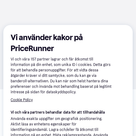
Vi använder kakor på
PriceRunner
Vi och våra
157
partner lagrar och får åtkomst till
information på din enhet, som unika ID i cookies. Detta görs
för att behandla personuppgifter. För att vidta dessa
åtgärder kräver vi ditt samtycke, som du kan ge via
banderoll-alternativen. Du kan när som helst hantera dina
preferenser och invända mot behandling baserat på legitimt
Om produkten
intresse på sidan för dataskyddspolicy.
Cookie Policy
Lägsta pris på 
Cybex Pallas B i-Size
 är 
2 613 kr
, vilket 
är det billigaste priset just nu hos 1 butik.
Vi och våra partners behandlar data för att tillhandahålla
Jämför:
Använda exakta uppgifter om geografisk positionering.
Aktivt läsa av enhetens egenskaper för
Cybex Bilbarnstolar
identifieringsändamål. Lagra och/eller få åtkomst till
Cybex Bilbarnstolar
information på en enhet. Mäta reklamprestanda. Använda