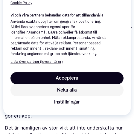
Cookie Policy
Vi och våra partners behandlar data för att tillhandahålla
Använda exakta uppgifter om geografisk positionering.
Lionelo Luuk Fix i-Size
Aktivt läsa av enhetens egenskaper för
TataWay Bilsto
TataWay Bilstol Frozen
Grey Stone
identifieringsändamål. Lagra och/eller få åtkomst till
Cars Barnstol
information på en enhet. Mäta reklamprestanda. Använda
461 kr
349 kr
322 kr
begränsade data för att välja reklam. Personanpassad
reklam och innehåll, reklam- och innehållsmätning,
forskning angående målgrupp och tjänsteutveckling.
Om produkten
Lista över partner (leverantörer)
Lägsta pris på 
Chicco Quasar i-Size
 är 
616 kr
, vilket är 
det billigaste priset just nu hos 1 butik.
Acceptera
Även om ett bilbälte skyddar till viss del, är det inget
Neka alla
emot vad en bilbarnstol gör. Det kan dock vara svårt
att veta vilken modell som passar ditt barn och din bil
Inställningar
bäst, så se till att göra en noga jämförelse innan du
gör ett köp.
Det är nämligen av stor vikt att inte underskatta hur