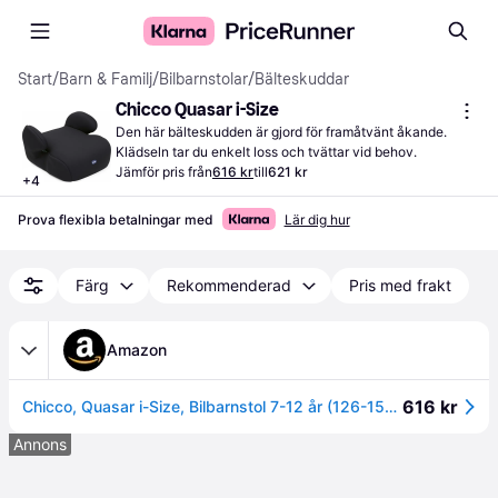
Start
/
Barn & Familj
/
Bilbarnstolar
/
Bälteskuddar
Chicco Quasar i-Size
Den här bälteskudden är gjord för framåtvänt åkande. 
Klädseln tar du enkelt loss och tvättar vid behov.
Jämför pris från
616 kr
till
621 kr
+
4
Prova flexibla betalningar med
Lär dig hur
Färg
Rekommenderad
Pris med frakt
Amazon
616 kr
Chicco, Quasar i-Size, Bilbarnstol 7-12 år (126-150 cm), lätt att installera med fordonets 3-punktsbälte, med vadderade armstöd och bekvämt säte, svart
Annons