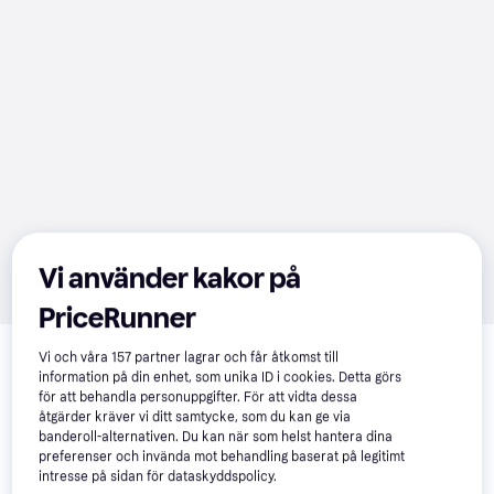
Vi använder kakor på
PriceRunner
Relaterade produkter
Vi och våra
157
partner lagrar och får åtkomst till
Vi har plockat fram ett urval av produkter som kanske skulle 
information på din enhet, som unika ID i cookies. Detta görs
intressera dig.
Visa alla
för att behandla personuppgifter. För att vidta dessa
åtgärder kräver vi ditt samtycke, som du kan ge via
banderoll-alternativen. Du kan när som helst hantera dina
preferenser och invända mot behandling baserat på legitimt
intresse på sidan för dataskyddspolicy.