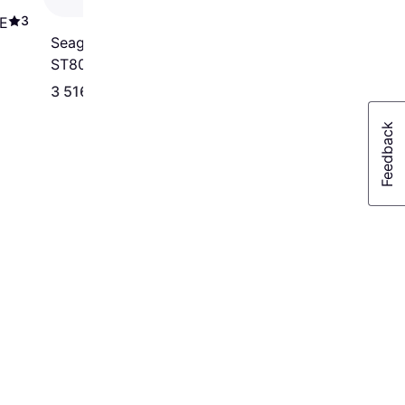
3
E
Seagate IronWolf Pro
ST8000NT001 8TB
2 990 kr
3 516 kr
Från 991 kr/mån