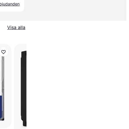
erbjudanden
Visa alla
Toshiba BULK N300 
Hard Drive 4TB 512M