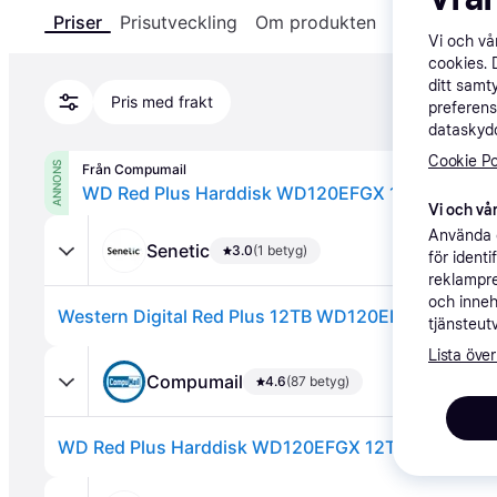
Priser
Prisutveckling
Om produkten
Specifikatio
Vi och v
cookies. 
ditt samt
Pris med frakt
preferens
dataskydd
Cookie Po
ANNONS
Från Compumail
Vi och vår
Använda e
Senetic
3.0
(1 betyg)
för ident
reklampre
och inneh
Western Digital Red Plus 12TB WD120EFGX WD12
tjänsteut
Lista över
Compumail
4.6
(87 betyg)