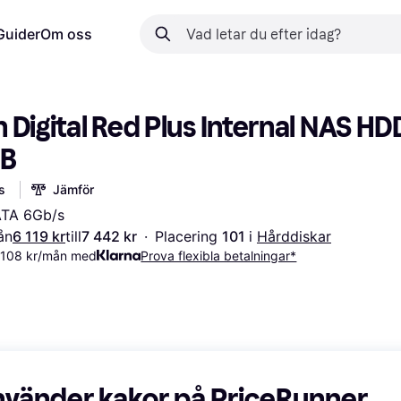
Guider
Om oss
Digital Red Plus Internal NAS HDD
TB
s
Jämför
ATA 6Gb/s
ån
6 119 kr
till
7 442 kr
·
Placering 
101 
i 
Hårddiskar
2 108 kr/mån med
Prova flexibla betalningar*
nvänder kakor på PriceRunner