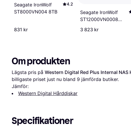
4.2
Seagate IronWolf
ST8000VN004 8TB
Seagate IronWolf
ST12000VN0008
12TB
831 kr
3 823 kr
Om produkten
Lägsta pris på 
Western Digital Red Plus Internal NAS
billigaste priset just nu bland 
9
 jämförda butiker.
Jämför:
Western Digital Hårddiskar
Specifikationer