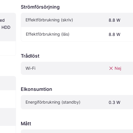
Strömförsörjning
Effektförbrukning (skriv)
ed 
8.8 W
S HDD 
Effektförbrukning (läs)
8.8 W
Trådlöst
Wi-Fi
Nej
Elkonsumtion
Energiförbrukning (standby)
0.3 W
Mått