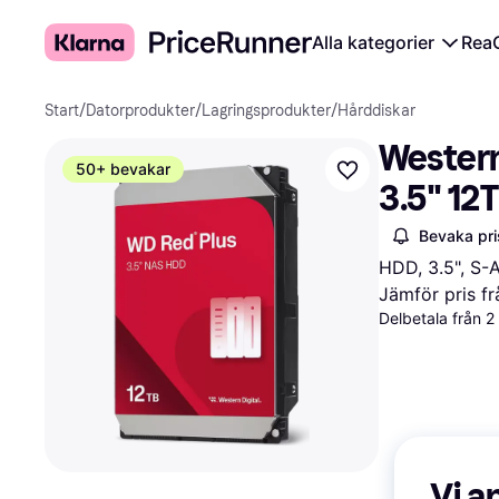
Alla kategorier
Rea
Start
/
Datorprodukter
/
Lagringsprodukter
/
Hårddiskar
Western 
50+ bevakar
3.5" 12
Bevaka pri
HDD, 3.5", S-
Jämför pris fr
Delbetala från 
Vi a