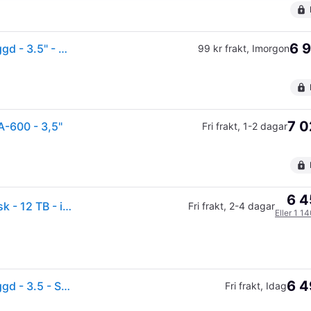
6 9
WD Red Plus WD120EFGX - Hårddisk - 12 TB - inbyggd - 3.5" - SATA 6Gb/s - 7200 rpm - buffert: 512 MB
99 kr frakt
,
Imorgon
7 0
-600 - 3,5"
Fri frakt
,
1-2 dagar
6 4
(ComputerSalg) WD Red Plus WD120EFGX - Hårddisk - 12 TB - inbyggd - 3.5 - SATA 6Gb/s - 7200 rpm - buffert: 512 MB
Fri frakt
,
2-4 dagar
Eller 1 1
6 4
WD Red Plus WD120EFGX - Hårddisk - 12 TB - inbyggd - 3.5 - SATA 6Gb/s - 7200 rpm - buffert: 512 MB
Fri frakt
,
Idag