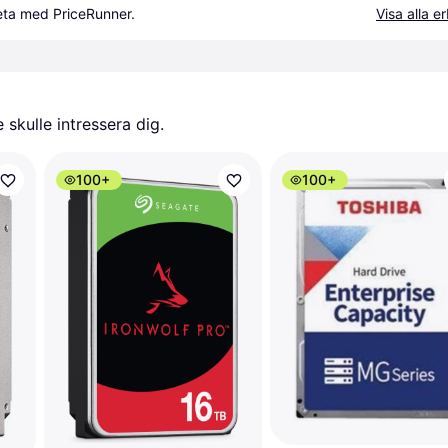
beta med PriceRunner.
Visa alla 
skulle intressera dig.
100+
100+