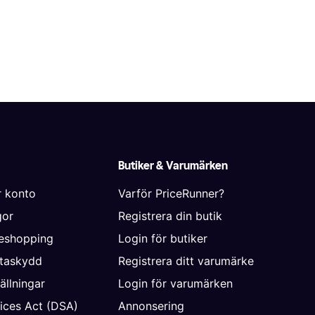
Butiker & Varumärken
r konto
Varför PriceRunner?
gor
Registrera din butik
neshopping
Login för butiker
ataskydd
Registrera ditt varumärke
ällningar
Login för varumärken
vices Act (DSA)
Annonsering