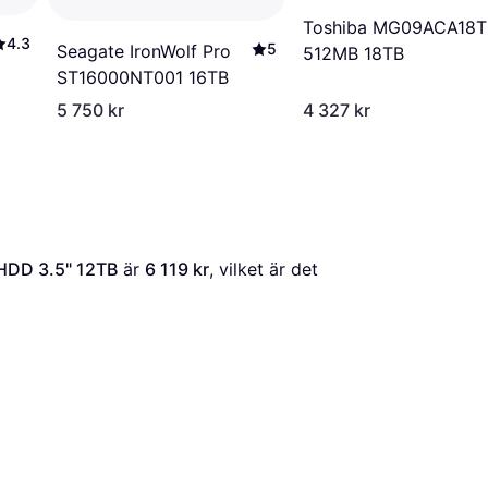
Toshiba MG09ACA18T
4.3
5
Seagate IronWolf Pro
512MB 18TB
ST16000NT001 16TB
5 750 kr
4 327 kr
 HDD 3.5" 12TB
 är 
6 119 kr
, vilket är det 