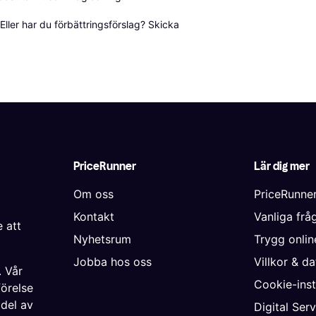
ller har du förbättringsförslag? Skicka 
PriceRunner
Lär dig mer
Om oss
PriceRunne
Kontakt
Vanliga frå
 att
Nyhetsrum
Trygg onli
Jobba hos oss
Villkor & d
. Vår
Cookie-inst
förelse
 del av
Digital Ser