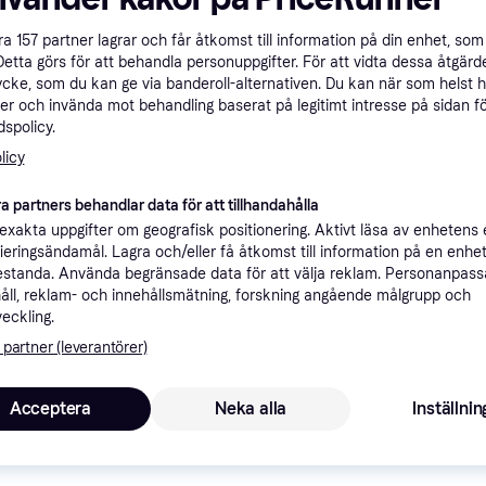
ner
åra
157
partner lagrar och får åtkomst till information på din enhet, som 
Detta görs för att behandla personuppgifter. För att vidta dessa åtgärde
ycke, som du kan ge via banderoll-alternativen. Du kan när som helst 
Rekomme
er och invända mot behandling baserat på legitimt intresse på sidan f
spolicy.
licy
6 4
Fri frakt
,
1-2 dagar
WD Red Plus Harddisk WD120EFGX 12TB 3.5" Serial ATA-600 7200rpm --> I lager, forväntat leveransdatum hos dig 08-08-2026
Eller 2 
a partners behandlar data för att tillhandahålla
xakta uppgifter om geografisk positionering. Aktivt läsa av enhetens
ifieringsändamål. Lagra och/eller få åtkomst till information på en enhe
standa. Använda begränsade data för att välja reklam. Personanpas
6 
åll, reklam- och innehållsmätning, forskning angående målgrupp och
0EFGX
Lägst pris
veckling.
Eller 2 1
 partner (leverantörer)
Acceptera
Neka alla
Inställnin
6 4
WD Red Plus Harddisk WD120EFGX 12TB 3.5" Serial ATA-600 7200rpm --> I lager, forväntat leveransdatum hos dig 08-08-2026
Fri frakt
,
1-2 dagar
Eller 2 2