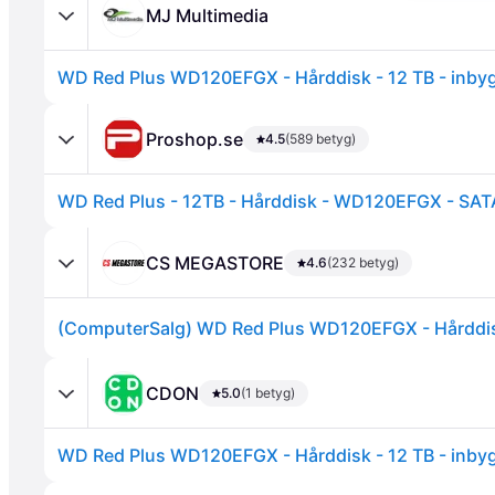
MJ Multimedia
Proshop.se
4.5
(589 betyg)
WD Red Plus - 12TB - Hårddisk - WD120EFGX - SATA
Annons
CS MEGASTORE
4.6
(232 betyg)
CDON
5.0
(1 betyg)
Annons