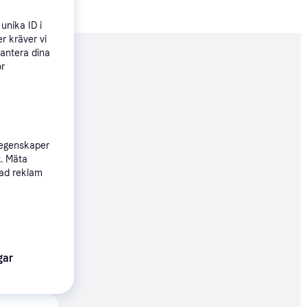
unika ID i
r kräver vi
hantera dina
nderad
ör
04 kr
206 kr/mån
 egenskaper
t. Mäta
sad reklam
119 kr
08 kr/mån
Köpgaranti
gar
04 kr
06 kr/mån