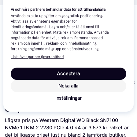
Relaterade produkter
Vi och våra partners behandlar data för att tillhandahålla
Använda exakta uppgifter om geografisk positionering.
Vi har plockat fram ett urval av produkter som kanske skulle 
Aktivt läsa av enhetens egenskaper för
intressera dig.
Visa alla
identifieringsändamål. Lagra och/eller få åtkomst till
information på en enhet. Mäta reklamprestanda. Använda
begränsade data för att välja reklam. Personanpassad
-14%
Trendande
50+
reklam och innehåll, reklam- och innehållsmätning,
forskning angående målgrupp och tjänsteutveckling.
Lista över partner (leverantörer)
Crucial P310 M.2
4.7
Western Digital
2280 NVMe
Acceptera
Kingston
SN7100 1TB NVMe
(PCIe Gen 4 x4)
SNV3S/2000G
SSD
SSD 1TB
Neka alla
1 590 kr
1 899 kr
2 790 kr
Inställningar
Om produkten
Lägsta pris på 
Western Digital WD Black SN7100 
NVMe 1TB M.2 2280 PCIe 4.0 x4
 är 
3 573 kr
, vilket är 
det billigaste priset just nu bland 
2
 jämförda butiker.