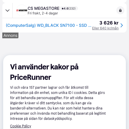
CS MEGASTORE
4.6
(232)
Fri frakt
,
2-4 dagar
3 626 kr
(ComputerSalg) WD_BLACK SN7100 - SSD - 1 TB - inbyggd - M.2 2280 - PCIe 4.0 x4 (NVMe)
Eller 640 kr/mån
Annons
Vi använder kakor på
PriceRunner
Vi och våra
157
partner lagrar och får åtkomst till
information på din enhet, som unika ID i cookies. Detta görs
för att behandla personuppgifter. För att vidta dessa
åtgärder kräver vi ditt samtycke, som du kan ge via
banderoll-alternativen. Du kan när som helst hantera dina
preferenser och invända mot behandling baserat på legitimt
intresse på sidan för dataskyddspolicy.
Cookie Policy