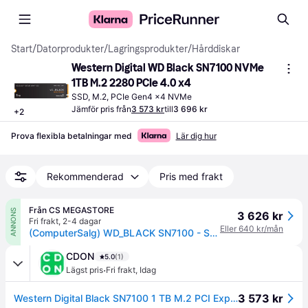
Start
/
Datorprodukter
/
Lagringsprodukter
/
Hårddiskar
Western Digital WD Black SN7100 NVMe 
1TB M.2 2280 PCIe 4.0 x4
SSD, M.2, PCIe Gen4 x4 NVMe
Jämför pris från
3 573 kr
till
3 696 kr
+
2
Prova flexibla betalningar med
Lär dig hur
Rekommenderad
Pris med frakt
Från CS MEGASTORE
ANNONS
3 626 kr
Fri frakt
,
2-4 dagar
Eller 640 kr/mån
(ComputerSalg) WD_BLACK SN7100 - SSD - 1 TB - inbyggd - M.2 2280 - PCIe 4.0 x4 (NVMe)
CDON
5.0
(1)
·
Lägst pris
Fri frakt
,
Idag
3 573 kr
Western Digital Black SN7100 1 TB M.2 PCI Express 4.0 NVMe 3D TLC NAND