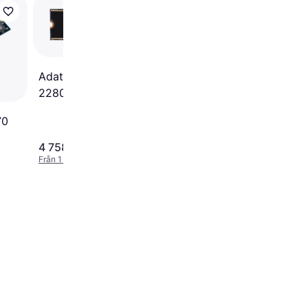
Intenso 3836450 50
Adata Legend 960 M.2
2280 2TB
70
4 758 kr
1 161 kr
Från 1 639 kr/mån