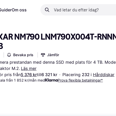
Guider
Om oss
XAR NM790 LNM790X004T-RNNN
B
Bevaka pris
Jämför
era prestandan med denna SSD med plats för 4 TB. Modell
aktor M.2.
Läs mer
r pris från
5 376 kr
till
6 321 kr
·
Placering 
232 
i 
Hårddiskar
ala från 1 852 kr/mån med
Prova flexibla betalningar*