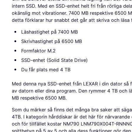
intern SSD. Med en SSD-enhet helt fri från rörliga de
okänslig mot vibrationer. 7400 MB respektive 6500 MB
detta förklarar hur snabbt det går att skriva och läsa 
Läshastighet på 7400 MB
Skrivhastighet på 6500 MB
Formfaktor M.2
SSD-enhet (Solid State Drive)
Du får plats med 4 TB
Med denna nya SSD-enhet från LEXAR i din dator så f
av datorn eller dina program. Den rymmer 4 TB och lä
MB respektive 6500 MB.
Som du märker så finns det många bra saker att
4TB. I kategorin hårddiskar är det här för närvarand
och för tillfället kostar NM790 LNM790X004T-RNNNG 
snittbetyg på 5 av 5 och alla dess funktioner gör den t