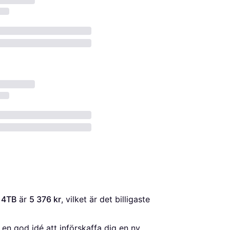
 4TB
 är 
5 376 kr
, vilket är det billigaste 
en god idé att införskaffa dig en ny