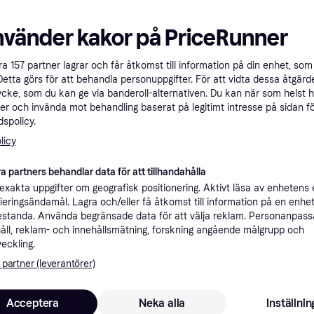
Specifikationer
nvänder kakor på PriceRunner
Rekomme
åra
157
partner lagrar och får åtkomst till information på din enhet, som 
Detta görs för att behandla personuppgifter. För att vidta dessa åtgärde
ycke, som du kan ge via banderoll-alternativen. Du kan när som helst 
5 
er och invända mot behandling baserat på legitimt intresse på sidan f
Fri frakt
,
Imorgon
(ComputerSalg) Lexar SSD NM790 4TB 2280 PCIeGen4x4 7400/6500MB/s SSD
spolicy.
Eller 
licy
a partners behandlar data för att tillhandahålla
xakta uppgifter om geografisk positionering. Aktivt läsa av enhetens
5 3
·
Lägst pris
Fri frakt
,
4-5 dagar
ifieringsändamål. Lagra och/eller få åtkomst till information på en enhe
Eller 1 8
standa. Använda begränsade data för att välja reklam. Personanpas
åll, reklam- och innehållsmätning, forskning angående målgrupp och
veckling.
 partner (leverantörer)
5 3
Lexar NM790 SSD - 4TB - M.2 2280 - PCIe 4.0 - Utan värmespridare
Fri frakt
,
6-7 dagar
Acceptera
Neka alla
Inställnin