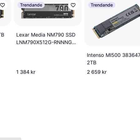
Trendande
Trendande
TB
Lexar Media NM790 SSD
LNM790X512G-RNNNG
512GB
Intenso MI500 38364
2TB
1 384 kr
2 659 kr