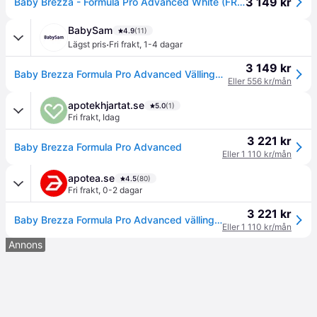
3 149 kr
Baby Brezza - Formula Pro Advanced White (FRP0046)
BabySam
4.9
(11)
·
Lägst pris
Fri frakt
,
1-4 dagar
3 149 kr
Baby Brezza Formula Pro Advanced Vällingmaskin - White
Eller 556 kr/mån
apotekhjartat.se
5.0
(1)
Fri frakt
,
Idag
3 221 kr
Baby Brezza Formula Pro Advanced
Eller 1 110 kr/mån
apotea.se
4.5
(80)
Fri frakt
,
0-2 dagar
3 221 kr
Baby Brezza Formula Pro Advanced välling- och ersättningsmaskin
Eller 1 110 kr/mån
Annons