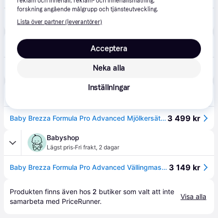
reklam och innehåll, reklam- och innehållsmätning,
forskning angående målgrupp och tjänsteutveckling.
3 495 kr
Baby Brezza Formula Pro Advanced
Lista över partner (leverantörer)
Elgiganten
4.1
(4634)
Acceptera
Fri frakt
,
1-2 dagar
Neka alla
3 499 kr
Baby Brezza Formula Pro Advanced vällingmaskin FRP0046EU
Inställningar
Jollyroom
3.8
(130)
Fri frakt
,
1-4 dagar
3 499 kr
Baby Brezza Formula Pro Advanced Mjölkersättning- och Vällingmaskin, White
Babyshop
·
Lägst pris
Fri frakt
,
2 dagar
3 149 kr
Baby Brezza Formula Pro Advanced Vällingmaskin White White-One Size Vit One Size Pojkar, Flickor
Produkten finns även hos 
2
butiker
 som valt att inte 
Visa alla
samarbeta med PriceRunner.