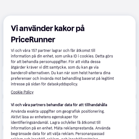
Vi använder kakor på
PriceRunner
Vi och våra
157
partner lagrar och får åtkomst till
information på din enhet, som unika ID i cookies. Detta görs
för att behandla personuppgifter. För att vidta dessa
åtgärder kräver vi ditt samtycke, som du kan ge via
apohem.se
4.6
(122)
banderoll-alternativen. Du kan när som helst hantera dina
Fri frakt
preferenser och invända mot behandling baserat på legitimt
intresse på sidan för dataskyddspolicy.
3 221 kr
Baby Brezza Formula Pro Advanced Välling & Ersättningsmaskin 1 st
Eller 1 110 kr/mån
Cookie Policy
Kids-World
3.5
(4)
Vi och våra partners behandlar data för att tillhandahålla
Fri frakt
,
1-3 dagar
Använda exakta uppgifter om geografisk positionering.
Aktivt läsa av enhetens egenskaper för
3 225 kr
Baby Brezza Formula Pro Advanced - Baby Brezza - One Size - Tillbehör
identifieringsändamål. Lagra och/eller få åtkomst till
information på en enhet. Mäta reklamprestanda. Använda
Bonti AB
begränsade data för att välja reklam. Personanpassad
5.0
(1)
Fri frakt