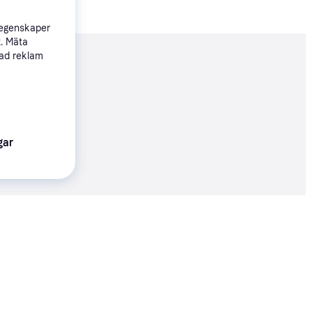
 egenskaper
t. Mäta
sad reklam
nderad
gar
57 kr