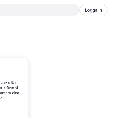
Logga in
Annons
Annons
unika ID i
r kräver vi
hantera dina
ör