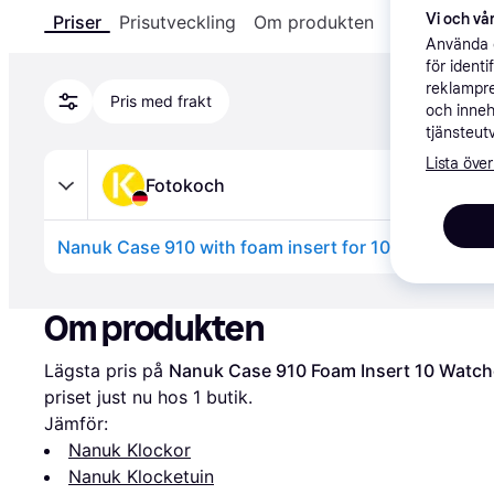
Vi och vår
Priser
Prisutveckling
Om produkten
Specifikatio
Använda e
för ident
reklampre
Pris med frakt
och inneh
tjänsteut
Lista över
Fotokoch
Nanuk Case 910 with foam insert for 10 watches o
Annons
Om produkten
Lägsta pris på 
Nanuk Case 910 Foam Insert 10 Watc
priset just nu hos 1 butik.
Jämför:
Nanuk Klockor
Nanuk Klocketuin