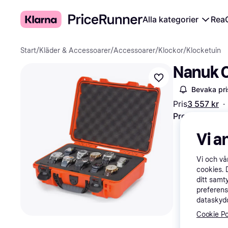
Alla kategorier
Rea
Start
/
Kläder & Accessoarer
/
Accessoarer
/
Klockor
/
Klocketuin
Nanuk C
Bevaka pri
Pris
3 557 kr
·
Prova flexibla
Vi a
Vi och v
cookies. 
ditt samt
preferens
dataskydd
Cookie Po