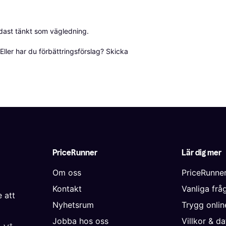
dast tänkt som vägledning.

ller har du förbättringsförslag? Skicka 
PriceRunner
Lär dig mer
Om oss
PriceRunne
Kontakt
Vanliga frå
 att
Nyhetsrum
Trygg onli
Jobba hos oss
Villkor & d