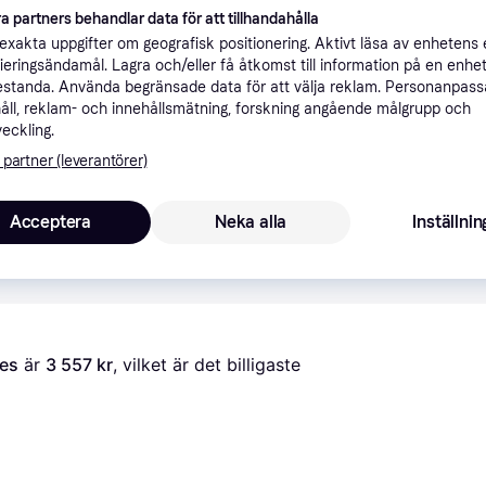
a partners behandlar data för att tillhandahålla
ner
xakta uppgifter om geografisk positionering. Aktivt läsa av enhetens
ifieringsändamål. Lagra och/eller få åtkomst till information på en enhe
standa. Använda begränsade data för att välja reklam. Personanpas
Rekomme
åll, reklam- och innehållsmätning, forskning angående målgrupp och
veckling.
 partner (leverantörer)
Acceptera
Neka alla
Inställnin
3 5
range
Beställningsvara
hes
 är 
3 557 kr
, vilket är det billigaste 