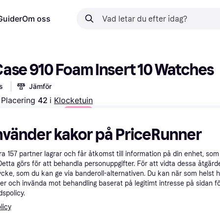
Guider
Om oss
ase 910 Foam Insert 10 Watches
s
Jämför
Placering 
42 
i 
Klocketuin
 betalningar med
Lär dig hur
nvänder kakor på PriceRunner
åra
157
partner lagrar och får åtkomst till information på din enhet, som 
Detta görs för att behandla personuppgifter. För att vidta dessa åtgärde
ycke, som du kan ge via banderoll-alternativen. Du kan när som helst 
er och invända mot behandling baserat på legitimt intresse på sidan f
spolicy.
licy