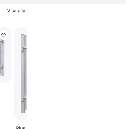
Visa alla
Plus Futura Komposit
Vänstervänd 99x127
Plus Artura Komposit