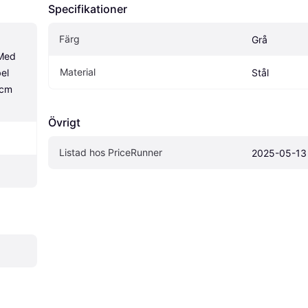
Specifikationer
Färg
Grå
Med 
Material
l 
Stål
cm 
Övrigt
Listad hos PriceRunner
2025-05-13