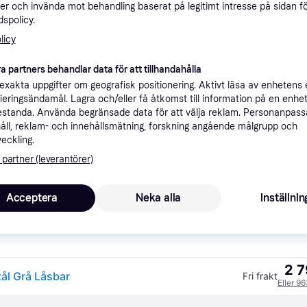
er och invända mot behandling baserat på legitimt intresse på sidan f
ner
spolicy.
licy
Rekomme
a partners behandlar data för att tillhandahålla
xakta uppgifter om geografisk positionering. Aktivt läsa av enhetens
ifieringsändamål. Lagra och/eller få åtkomst till information på en enhe
2 
Fri frakt
standa. Använda begränsade data för att välja reklam. Personanpas
Stål Grå Låsbar
Eller 
åll, reklam- och innehållsmätning, forskning angående målgrupp och
veckling.
 partner (leverantörer)
2 3
Låsbar
·
Lägst pris
Fri frakt
,
2-3 dagar
Acceptera
Neka alla
Inställnin
Eller 8
2 7
ål Grå Låsbar
Fri frakt
Eller 9