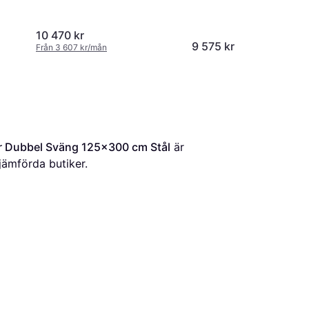
10 470 kr
9 575 kr
Från 3 607 kr/mån
r Dubbel Sväng 125x300 cm Stål
 är 
 jämförda butiker.