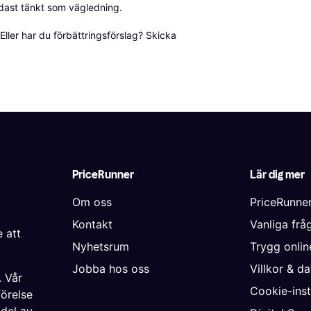
dast tänkt som vägledning.

ller har du förbättringsförslag? Skicka 
PriceRunner
Lär dig mer
Om oss
PriceRunne
Kontakt
Vanliga frå
 att
Nyhetsrum
Trygg onli
Jobba hos oss
Villkor & d
. Vår
Cookie-inst
förelse