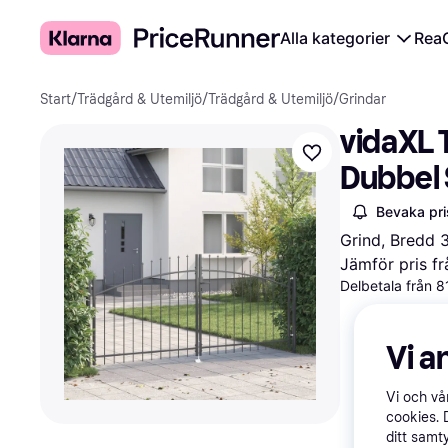
Alla kategorier
Rea
Start
/
Trädgård & Utemiljö
/
Trädgård & Utemiljö
/
Grindar
vidaXL 
Dubbel 
Bevaka pri
Grind, Bredd
Jämför pris fr
Delbetala från 
Vi a
Vi och v
cookies. 
ditt samt