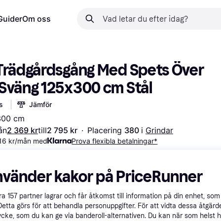
Guider
Om oss
Trädgårdsgång Med Spets Över 
Sväng 125x300 cm Stål
s
Jämför
 300 cm
ån
2 369 kr
till
2 795 kr
·
Placering 
380 
i 
Grindar
816 kr/mån med
Prova flexibla betalningar*
nvänder kakor på PriceRunner
åra
157
partner lagrar och får åtkomst till information på din enhet, som 
Detta görs för att behandla personuppgifter. För att vidta dessa åtgärde
ycke, som du kan ge via banderoll-alternativen. Du kan när som helst 