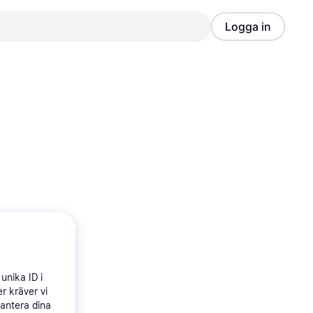
Logga in
Annons
Annons
unika ID i
r kräver vi
hantera dina