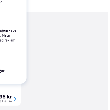
ör
nderad
 egenskaper
t. Mäta
795 kr
sad reklam
963 kr/mån
Köpgaranti
69 kr
gar
16 kr/mån
95 kr
63 kr/mån