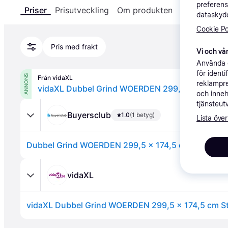
preferens
Priser
Prisutveckling
Om produkten
Specifikatio
dataskydd
Cookie Po
Pris med frakt
Vi och vår
Använda e
för ident
ANNONS
Från vidaXL
reklampre
vidaXL Dubbel Grind WOERDEN 299,5 x 174,5 cm 
och inneh
tjänsteut
Buyersclub
1.0
(1 betyg)
Lista över
Dubbel Grind WOERDEN 299,5 x 174,5 cm Stål Grå 
vidaXL
vidaXL Dubbel Grind WOERDEN 299,5 x 174,5 cm St
Annons