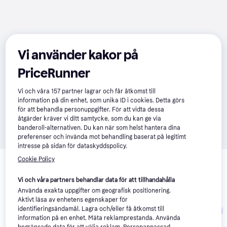
Vi använder kakor på
PriceRunner
Vi och våra
157
partner lagrar och får åtkomst till
information på din enhet, som unika ID i cookies. Detta görs
för att behandla personuppgifter. För att vidta dessa
åtgärder kräver vi ditt samtycke, som du kan ge via
banderoll-alternativen. Du kan när som helst hantera dina
preferenser och invända mot behandling baserat på legitimt
intresse på sidan för dataskyddspolicy.
Relaterade produkter
Cookie Policy
Vi har plockat fram ett urval av produkter som kanske skulle 
Vi och våra partners behandlar data för att tillhandahålla
intressera dig.
Visa alla
Använda exakta uppgifter om geografisk positionering.
Aktivt läsa av enhetens egenskaper för
identifieringsändamål. Lagra och/eller få åtkomst till
Trendande
Trendande
Trendande
information på en enhet. Mäta reklamprestanda. Använda