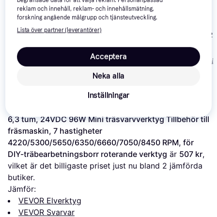
begränsade data för att välja reklam. Personanpassad
reklam och innehåll, reklam- och innehållsmätning,
forskning angående målgrupp och tjänsteutveckling.
Lista över partner (leverantörer)
Proxxon PD 25
vidaXL 142006
Einhell TC-WW 1000/1
14 199 kr
Acceptera
2 071 kr
1 928 kr
Från 4 891 kr/må
Neka alla
Om produkten
Inställningar
Lägsta pris på 
VEVOR minisvarvmaskin, 2,76 tum x 
6,3 tum, 24VDC 96W Mini träsvarvverktyg Tillbehör till 
fräsmaskin, 7 hastigheter 
4220/5300/5650/6350/6660/7050/8450 RPM, för 
DIY-träbearbetningsborr roterande verktyg
 är 
507 kr
, 
vilket är det billigaste priset just nu bland 
2
 jämförda 
butiker.
Jämför:
VEVOR Elverktyg
VEVOR Svarvar