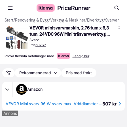
Start
/
Renovering & Bygg
/
Verktyg & Maskiner
/
Elverktyg
/
Svarvar
VEVOR minisvarvmaskin, 2,76 tum x 6,3 
tum, 24VDC 96W Mini träsvarvverktyg 
Tillbehör till fräsmaskin, 7 hastigheter 
Svarv
Pris
507 kr
4220/5300/5650/6350/6660/7050/84
50 RPM, för DIY-träbearbetningsborr 
Prova flexibla betalningar med
Lär dig hur
roterande verktyg
Rekommenderad
Pris med frakt
Amazon
507 kr
VEVOR Mini svarv 96 W svarv max. Vriddiameter 70 mm svarv spindelvarvtal 4250–8500 varv/min kopieringsvarv med 7-växlad inställning svarv med kompletta tillbehör
Annons