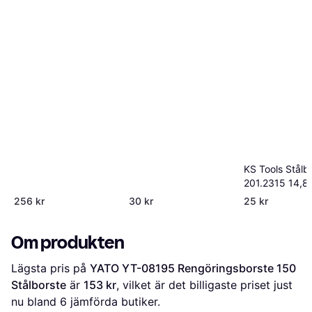
KS Tools Stålb
201.2315 14,8
Stålborste
256 kr
30 kr
25 kr
Om produkten
Lägsta pris på 
YATO YT-08195 Rengöringsborste 150 
Stålborste
 är 
153 kr
, vilket är det billigaste priset just 
nu bland 
6
 jämförda butiker.