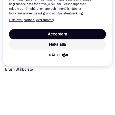
begränsade data för att välja reklam. Personanpassad
reklam och innehåll, reklam- och innehållsmätning,
forskning angående målgrupp och tjänsteutveckling.
Trendande
Trendande
Lista över partner (leverantörer)
Acceptera
Amio 02602
Neka alla
Stålborste
Inställningar
ANZA Two-Hand Wire
Brush Stålborste