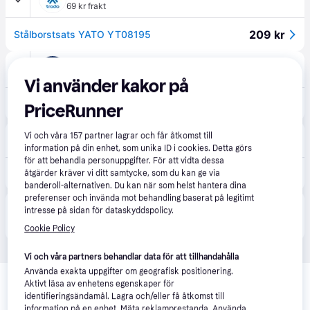
69 kr frakt
209 kr
Stålborstsats YATO YT08195
bildelarexpert.se
99 kr frakt
Vi använder kakor på
156 kr
YATO YT-08195 Rengöringsborste
PriceRunner
Vi och våra
157
partner lagrar och får åtkomst till
Autodoc.se
information på din enhet, som unika ID i cookies. Detta görs
för att behandla personuppgifter. För att vidta dessa
154 kr
åtgärder kräver vi ditt samtycke, som du kan ge via
YATO Rengöringsborste YT-08195
banderoll-alternativen. Du kan när som helst hantera dina
preferenser och invända mot behandling baserat på legitimt
Produkten finns även hos 
2
butiker
 som valt att inte 
intresse på sidan för dataskyddspolicy.
Visa alla
samarbeta med PriceRunner.
Cookie Policy
Vi och våra partners behandlar data för att tillhandahålla
Relaterade produkter
Använda exakta uppgifter om geografisk positionering.
Aktivt läsa av enhetens egenskaper för
Vi har plockat fram ett urval av produkter som kanske skulle 
identifieringsändamål. Lagra och/eller få åtkomst till
information på en enhet. Mäta reklamprestanda. Använda
intressera dig.
Visa alla