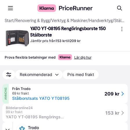
Start
/
Renovering & Bygg
/
Verktyg & Maskiner
/
Handverktyg
/
Stålborste
YATO YT-08195 Rengöringsborste 150 
Stålborste
Jämför pris från
153 kr
till
209 kr
Prova flexibla betalningar med
Lär dig hur
Rekommenderad
Pris med frakt
Från Trodo
ANNONS
209 kr
69 kr frakt
Stålborstsats YATO YT08195
Bildelaronline24
99 kr frakt
153 kr
YATO YT-08195 Rengöringsborste L: 150mm
Trodo