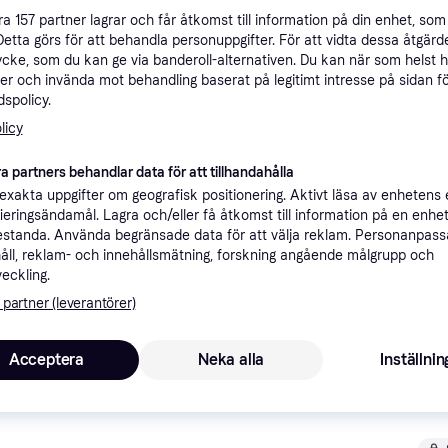
ner
åra
157
partner lagrar och får åtkomst till information på din enhet, som 
Detta görs för att behandla personuppgifter. För att vidta dessa åtgärde
ycke, som du kan ge via banderoll-alternativen. Du kan när som helst 
er och invända mot behandling baserat på legitimt intresse på sidan f
Rekomme
spolicy.
licy
3
Fri frakt
a partners behandlar data för att tillhandahålla
xakta uppgifter om geografisk positionering. Aktivt läsa av enhetens
ifieringsändamål. Lagra och/eller få åtkomst till information på en enhe
standa. Använda begränsade data för att välja reklam. Personanpas
åll, reklam- och innehållsmätning, forskning angående målgrupp och
veckling.
3
·
Lägst pris
Fri frakt
 partner (leverantörer)
Acceptera
Neka alla
Inställnin
3
Maze Pythagoras Hyllplan 80 Cm Vit - Modulära hyllsystem Mdf Vit - 604100
49 kr frakt