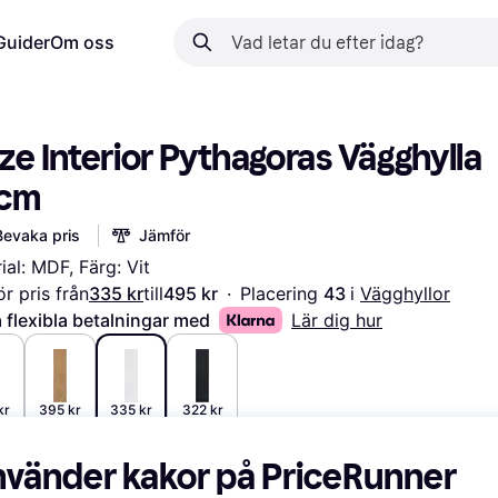
Guider
Om oss
e Interior Pythagoras Vägghylla 
cm
Bevaka pris
Jämför
ial: MDF, Färg: Vit
r pris från
335 kr
till
495 kr
·
Placering 
43 
i 
Vägghyllor
 flexibla betalningar med
Lär dig hur
kr
395 kr
335 kr
322 kr
nvänder kakor på PriceRunner