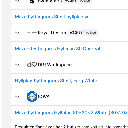
Svenssons
3.8
(34 betyg)
Maze Pythagoras Shelf hyllplan vit
Royal Design
3.2
(234 betyg)
Maze - Pythagoras Hyllplan 80 Cm - Vit
Annons
DPJ Workspace
Hyllplan Pythagoras Shelf, Färg White
SOVA
Maze Pythagoras Hyllplan 80x20x2 White (80x20x
Annons
Produkten finns även hos 
2
butiker
 som valt att inte samar