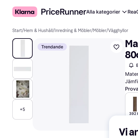
Alla kategorier
Rea
Start
/
Hem & Hushåll
/
Inredning & Möbler
/
Möbler
/
Vägghyllor
Maz
Trendande
80
Mater
Jämfö
Prova
+5
392 
Vi a