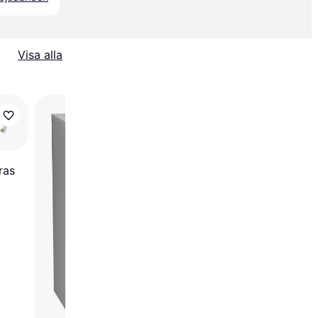
Visa alla
Trendande
vidaXL Floating Väggh
80cm
ras