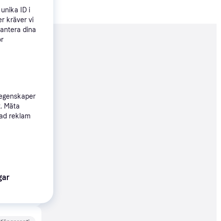
unika ID i
r kräver vi
hantera dina
ör
nderad
35 kr
 egenskaper
t. Mäta
Köpgaranti
sad reklam
35 kr
gar
45 kr