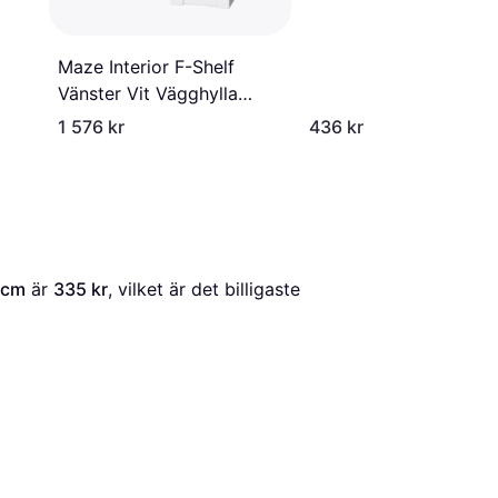
Maze Interior F-Shelf
Vänster Vit Vägghylla
21cm
1 576 kr
436 kr
0cm
 är 
335 kr
, vilket är det billigaste 