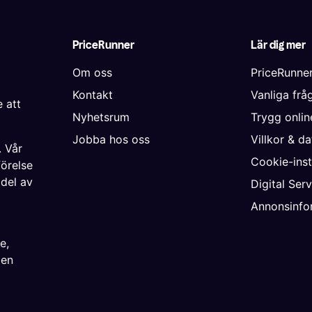
PriceRunner
Lär dig mer
Om oss
PriceRunne
Kontakt
Vanliga frå
 att
Nyhetsrum
Trygg onli
Jobba hos oss
Villkor & d
. Vår
Cookie-inst
förelse
 del av
Digital Ser
Annonsinfo
ke
,
ien