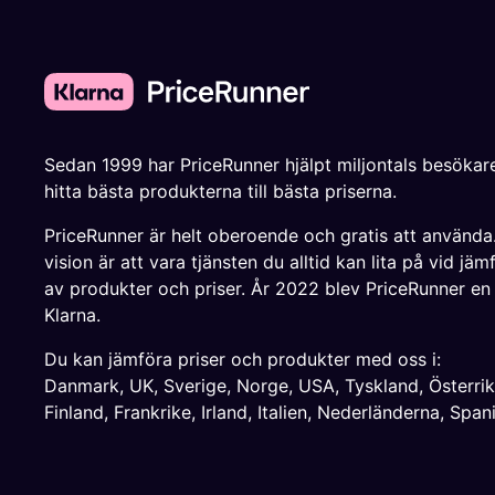
Sedan 1999 har PriceRunner hjälpt miljontals besökare
hitta bästa produkterna till bästa priserna.
PriceRunner är helt oberoende och gratis att använda
vision är att vara tjänsten du alltid kan lita på vid jäm
av produkter och priser. År 2022 blev PriceRunner en
Klarna.
Du kan jämföra priser och produkter med oss i:
Danmark
,
UK
,
Sverige
,
Norge
,
USA
,
Tyskland
,
Österri
Finland
,
Frankrike
,
Irland
,
Italien
,
Nederländerna
,
Span