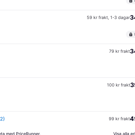
3
59 kr frakt
,
1-3 dagar
3
79 kr frakt
3
100 kr frakt
4
2)
99 kr frakt
beta med PriceRunner.
Visa alla 