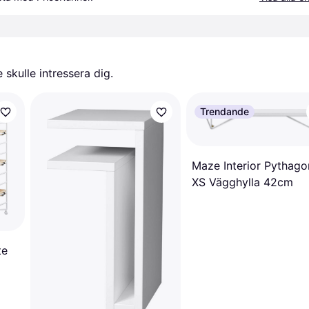
skulle intressera dig.
Trendande
Maze Interior Pythago
XS Vägghylla 42cm
te