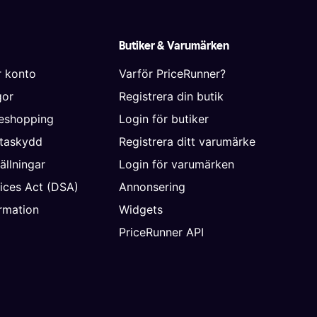
Butiker & Varumärken
r konto
Varför PriceRunner?
gor
Registrera din butik
neshopping
Login för butiker
ataskydd
Registrera ditt varumärke
ällningar
Login för varumärken
vices Act (DSA)
Annonsering
rmation
Widgets
PriceRunner API