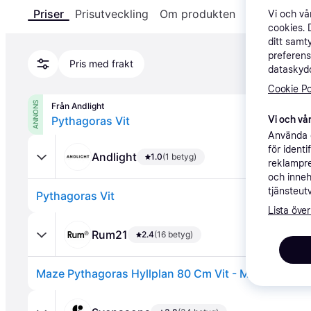
Priser
Prisutveckling
Om produkten
Specifikatio
Vi och v
cookies. 
ditt samt
preferens
Pris med frakt
dataskydd
Cookie Po
ANNONS
Från Andlight
Pythagoras Vit
Vi och vår
Använda e
för ident
Andlight
1.0
(1 betyg)
reklampre
och inneh
tjänsteut
Pythagoras Vit
Lista över
Rum21
2.4
(16 betyg)