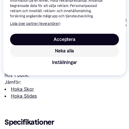
information på en enhet. Mäta reklamprestanda. Använda
begränsade data för att välja reklam. Personanpassad
reklam och innehåll, reklam- och innehållsmätning,
forskning angående målgrupp och tjänsteutveckling.
adidas Purechill
adidas Adilett
Hoka Ora
5
Tofflor Core White
Lista över partner (leverantörer)
Slides Clear Pi
Recovery Slide 3
Black
Herr Och
445 kr
359 kr
226 kr
Damsandaler
Acceptera
Om produkten
Neka alla
Lägsta pris på 
Hoka Ora Recovery Slide 3 Sandaler - 
Inställningar
Grön
 är 
543 kr
, vilket är det billigaste priset just nu 
hos 1 butik.
Jämför:
Hoka Skor
Hoka Slides
Specifikationer