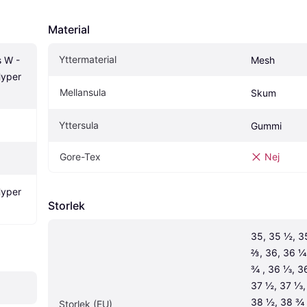
Material
Yttermaterial
 W - 
Mesh
yper 
Mellansula
Skum
Yttersula
Gummi
Gore-Tex
Nej
yper 
Storlek
35, 35 ½, 3
⅔, 36, 36 ¼,
¾ , 36 ⅓, 36
37 ½, 37 ⅓, 
38 ½, 38 ¾ ,
Storlek (EU)