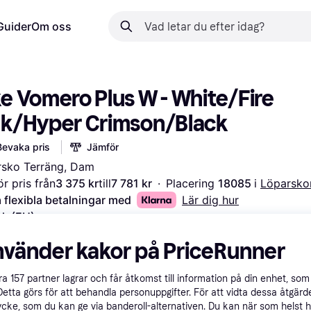
Guider
Om oss
e Vomero Plus W - White/Fire 
nk/Hyper Crimson/Black
Bevaka pris
Jämför
rsko Terräng, Dam
r pris från
3 375 kr
till
7 781 kr
·
Placering 
18085 
i 
Löparsko
 flexibla betalningar med
Lär dig hur
ek (EU)
lj Storlek (EU)
nvänder kakor på PriceRunner
åra
157
partner lagrar och får åtkomst till information på din enhet, som 
Detta görs för att behandla personuppgifter. För att vidta dessa åtgärde
 kr
1 299 kr
2 524 kr
1 534 kr
3 023 kr
2 152 kr
ycke, som du kan ge via banderoll-alternativen. Du kan när som helst 