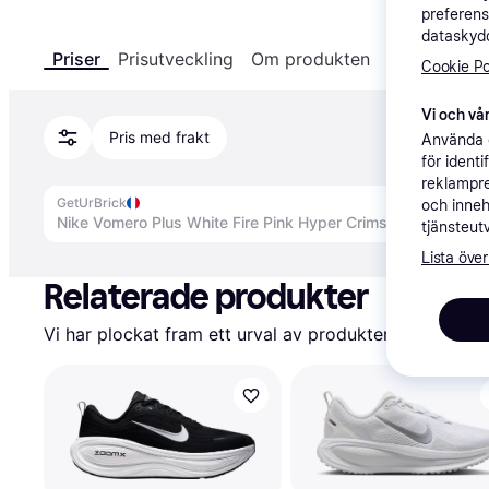
preferens
dataskydd
Priser
Prisutveckling
Om produkten
Specifikatio
Cookie Po
Vi och vår
Pris med frakt
Använda e
för ident
reklampre
GetUrBrick
och inneh
tjänsteut
Annons
Lista över
Relaterade produkter
Vi har plockat fram ett urval av produkter som kanske 