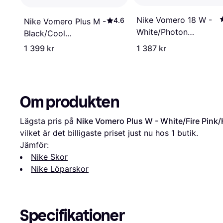
Nike Vomero 18 W -
4.6
Nike Vomero Plus M -
White/Photon
Black/Cool
Dust/Summit
Grey/Metallic Dark
1 399 kr
1 387 kr
White/Metallic Silver
Grey/White
Om produkten
Lägsta pris på 
Nike Vomero Plus W - White/Fire Pink
vilket är det billigaste priset just nu hos 1 butik.
Jämför:
Nike Skor
Nike Löparskor
Specifikationer