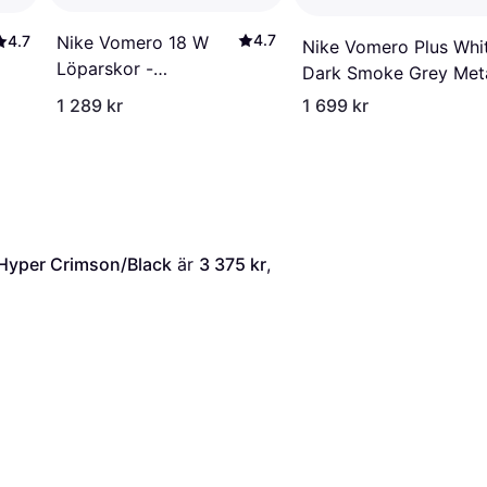
4.7
4.7
Nike Vomero 18 W
Nike Vomero Plus Whi
Löparskor -
Dark Smoke Grey Meta
Black/Summit White
1 289 kr
1 699 kr
Coconut Milk
/Hyper Crimson/Black
 är 
3 375 kr
, 