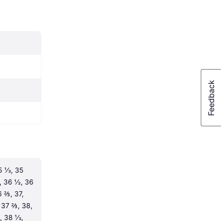
5 ⅓, 35 
 36 ½, 36 
 ⅔, 37, 
37 ⅔, 38, 
 38 ⅓, 