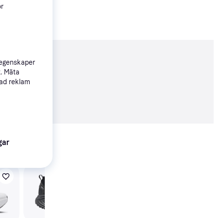
ör
nderad
 egenskaper
t. Mäta
sad reklam
375 kr
Visa alla
gar
Nike Vomero Plus M -
Black/Metallic Dark