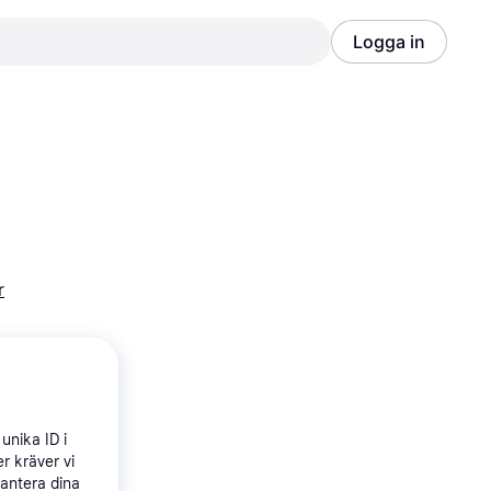
Logga in
Annons
Annons
r
unika ID i
r kräver vi
hantera dina