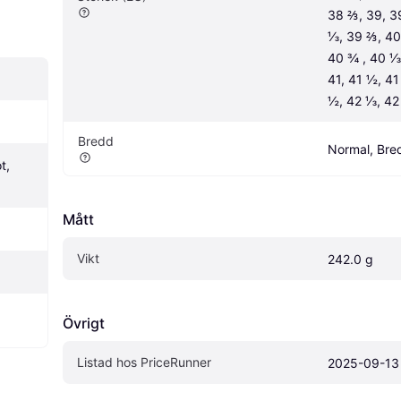
38 ⅔, 39, 3
⅓, 39 ⅔, 40,
40 ¾ , 40 ⅓,
41, 41 ½, 41
½, 42 ⅓, 42
Bredd
Normal, Bre
, 
Mått
Vikt
242.0 g
Övrigt
Listad hos PriceRunner
2025-09-13