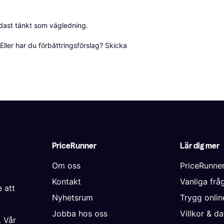
dast tänkt som vägledning.

ller har du förbättringsförslag? Skicka 
PriceRunner
Lär dig mer
Om oss
PriceRunne
Kontakt
Vanliga frå
 att
Nyhetsrum
Trygg onli
Jobba hos oss
Villkor & d
. Vår