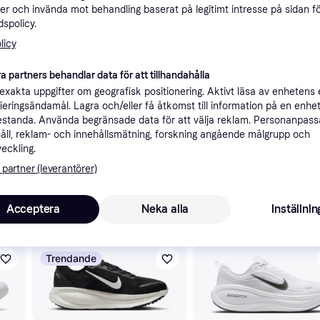
er och invända mot behandling baserat på legitimt intresse på sidan f
spolicy.
ner
licy
a partners behandlar data för att tillhandahålla
Rekomme
xakta uppgifter om geografisk positionering. Aktivt läsa av enhetens
ifieringsändamål. Lagra och/eller få åtkomst till information på en enhe
standa. Använda begränsade data för att välja reklam. Personanpas
åll, reklam- och innehållsmätning, forskning angående målgrupp och
3 
Fri frakt
,
2-10 dagar
Nike Vomero Plus White Fire Pink Hyper Crimson (Women's) - 40 / Standard
veckling.
 partner (leverantörer)
Acceptera
Neka alla
Inställnin
skulle intressera dig.
Trendande