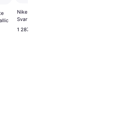
Grey/Cool Grey/Dark
Smoke Grey
4.7
Nike Vomero 18 -
te
Svart
llic
1 287 kr
1 399 kr