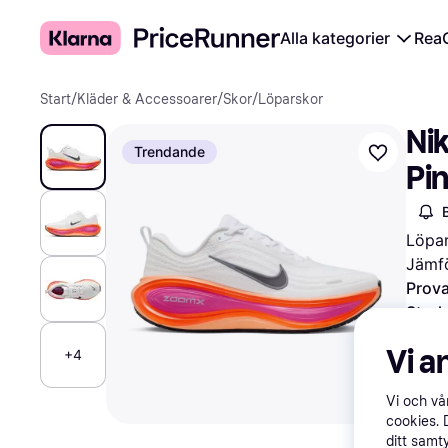
Alla kategorier
Rea
Start
/
Kläder & Accessoarer
/
Skor
/
Löparskor
Nik
Trendande
Pi
Löpa
Jämfö
Prova
Storl
Vä
Vi a
+4
Vi och v
cookies. 
2 000
ditt samt