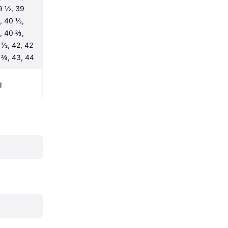
9 ½, 39 
 40 ½, 
 40 ⅔, 
 ⅓, 42, 42 
 ⅔, 43, 44
d