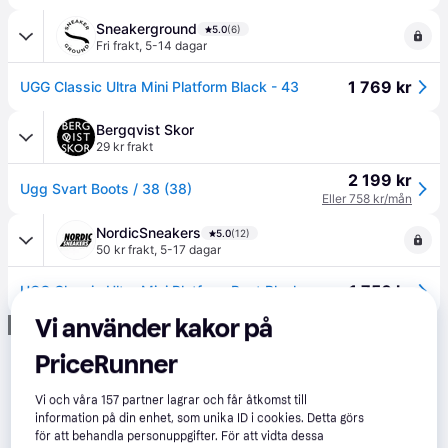
Sneakerground
5.0
(6)
Fri frakt
,
5-14 dagar
1 769 kr
UGG Classic Ultra Mini Platform Black - 43
Bergqvist Skor
29 kr frakt
2 199 kr
Ugg Svart Boots / 38 (38)
Eller 758 kr/mån
NordicSneakers
5.0
(12)
50 kr frakt
,
5-17 dagar
1 750 kr
UGG Classic Ultra Mini Platform Boot Black
Vi använder kakor på
Annons
PriceRunner
Vi och våra
157
partner lagrar och får åtkomst till
information på din enhet, som unika ID i cookies. Detta görs
för att behandla personuppgifter. För att vidta dessa