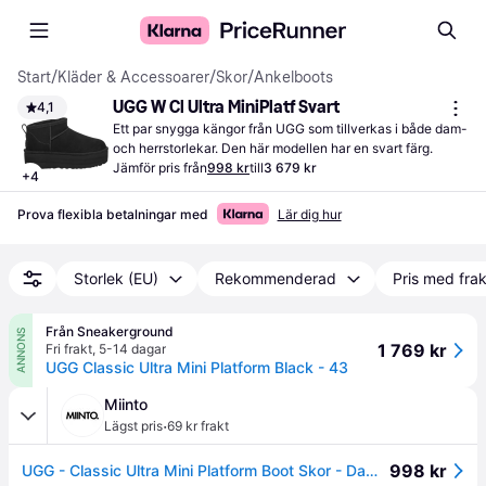
Start
/
Kläder & Accessoarer
/
Skor
/
Ankelboots
UGG W Cl Ultra MiniPlatf Svart
4,1
Ett par snygga kängor från UGG som tillverkas i både dam- 
och herrstorlekar. Den här modellen har en svart färg.
Jämför pris från
998 kr
till
3 679 kr
+
4
Prova flexibla betalningar med
Lär dig hur
Storlek (EU)
Rekommenderad
Pris med frak
Från Sneakerground
ANNONS
1 769 kr
Fri frakt
,
5-14 dagar
UGG Classic Ultra Mini Platform Black - 43
Miinto
·
Lägst pris
69 kr frakt
998 kr
UGG - Classic Ultra Mini Platform Boot Skor - Dam - 41 EU - Läder