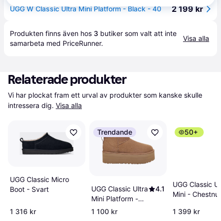
2 199 kr
UGG W Classic Ultra Mini Platform - Black - 40
Produkten finns även hos 
3
butiker
 som valt att inte 
Visa alla
samarbeta med PriceRunner.
Relaterade produkter
Vi har plockat fram ett urval av produkter som kanske skulle 
intressera dig.
Visa alla
Trendande
50+
UGG Classic Micro
UGG Classic Ul
UGG Classic Ultra
4.1
Boot - Svart
Mini - Chestnu
Mini Platform -
Chestnut
1 316 kr
1 100 kr
1 399 kr