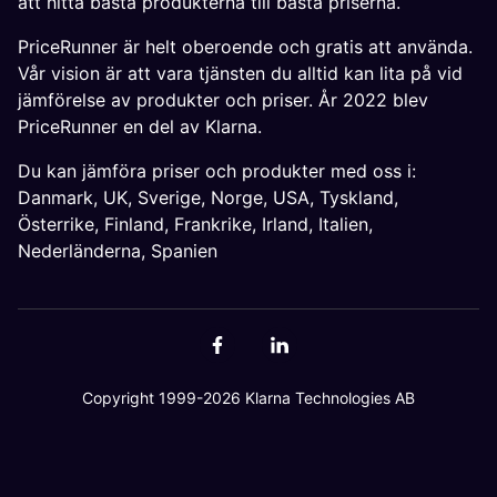
att hitta bästa produkterna till bästa priserna.
PriceRunner är helt oberoende och gratis att använda.
Vår vision är att vara tjänsten du alltid kan lita på vid
jämförelse av produkter och priser. År 2022 blev
PriceRunner en del av Klarna.
Du kan jämföra priser och produkter med oss i:
Danmark
,
UK
,
Sverige
,
Norge
,
USA
,
Tyskland
,
Österrike
,
Finland
,
Frankrike
,
Irland
,
Italien
,
Nederländerna
,
Spanien
Copyright 1999-2026 Klarna Technologies AB