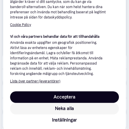
åtgärder kräver vi ditt samtycke, som du kan ge via
banderoll-alternativen. Du kan när som helst hantera dina
preferenser och invända mot behandling baserat på legitimt
intresse på sidan för dataskyddspolicy.
Cookie Policy
Vi och våra partners behandlar data för att tillhandahålla
Använda exakta uppgifter om geografisk positionering.
Aktivt läsa av enhetens egenskaper för
identifieringsändamål. Lagra och/eller få åtkomst till
information på en enhet. Mäta reklamprestanda. Använda
Bernadelli Store
begränsade data för att välja reklam. Personanpassad
108 kr frakt
reklam och innehåll, reklam- och innehållsmätning,
forskning angående målgrupp och tjänsteutveckling.
1 917 kr
UGG Woman 'Classic Ultra Mini Platform'
Lista över partner (leverantörer)
ABOUT YOU
Fri frakt
,
3-4 dagar
Acceptera
2 049 kr
UGG Boot 'Classic Ultra' svart
Neka alla
Boozt
Inställningar
Fri frakt