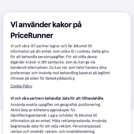
Vi använder kakor på
PriceRunner
Vi och våra
157
partner lagrar och får åtkomst till
information på din enhet, som unika ID i cookies. Detta görs
för att behandla personuppgifter. För att vidta dessa
åtgärder kräver vi ditt samtycke, som du kan ge via
banderoll-alternativen. Du kan när som helst hantera dina
preferenser och invända mot behandling baserat på legitimt
intresse på sidan för dataskyddspolicy.
Produkten finns även hos 
2
butiker
 som valt att inte 
Cookie Policy
Visa alla
samarbeta med PriceRunner.
Vi och våra partners behandlar data för att tillhandahålla
Använda exakta uppgifter om geografisk positionering.
Aktivt läsa av enhetens egenskaper för
identifieringsändamål. Lagra och/eller få åtkomst till
information på en enhet. Mäta reklamprestanda. Använda
begränsade data för att välja reklam. Personanpassad
reklam och innehåll, reklam- och innehållsmätning,