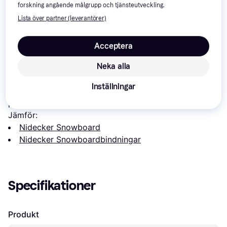
forskning angående målgrupp och tjänsteutveckling.
Lista över partner (leverantörer)
Acceptera
Om produkten
Neka alla
Lägsta pris på 
Nidecker Supermatic 2025 Snowboard 
Inställningar
Binding - Black
 är 
2 999 kr
, vilket är det billigaste 
priset just nu bland 
3
 jämförda butiker.
Jämför:
Nidecker Snowboard
Nidecker Snowboardbindningar
Specifikationer
Produkt