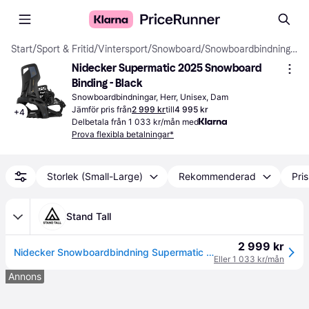
Start
/
Sport & Fritid
/
Vintersport
/
Snowboard
/
Snowboardbindningar
Nidecker Supermatic 2025 Snowboard 
Binding - Black
Snowboardbindningar, Herr, Unisex, Dam
Jämför pris från
2 999 kr
till
4 995 kr
+
4
Delbetala från 1 033 kr/mån med
Prova flexibla betalningar*
Storlek (Small-Large)
Rekommenderad
Pri
Stand Tall
2 999 kr
Nidecker Snowboardbindning Supermatic Step In Black - SMALL
Eller 1 033 kr/mån
Annons