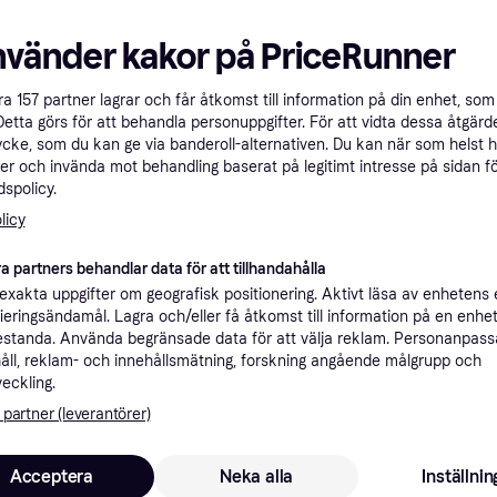
Specifikationer
nvänder kakor på PriceRunner
åra
157
partner lagrar och får åtkomst till information på din enhet, som 
Rekomme
Detta görs för att behandla personuppgifter. För att vidta dessa åtgärde
ycke, som du kan ge via banderoll-alternativen. Du kan när som helst 
er och invända mot behandling baserat på legitimt intresse på sidan f
19 kr frakt
,
1-5 dagar
spolicy.
licy
a partners behandlar data för att tillhandahålla
xakta uppgifter om geografisk positionering. Aktivt läsa av enhetens
·
Lägst pris
19 kr frakt
,
1-3 dagar
ifieringsändamål. Lagra och/eller få åtkomst till information på en enhe
standa. Använda begränsade data för att välja reklam. Personanpas
åll, reklam- och innehållsmätning, forskning angående målgrupp och
veckling.
 partner (leverantörer)
Fri frakt
,
0-2 dagar
Acceptera
Neka alla
Inställnin