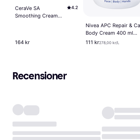
4.2
CeraVe SA
Smoothing Cream
340g
Nivea APC Repair & Ca
Body Cream 400 ml
400ml
164 kr
111 kr
278,00 kr/L
Recensioner