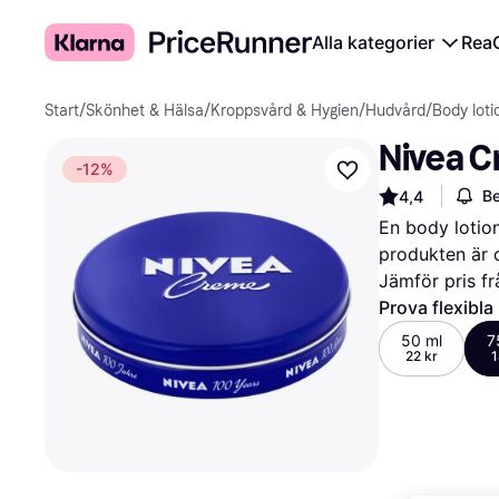
Alla kategorier
Rea
Start
/
Skönhet & Hälsa
/
Kroppsvård & Hygien
/
Hudvård
/
Body loti
Nivea C
-12%
Be
4,4
En body lotion
produkten är d
Jämför pris fr
Prova flexibla
50 ml
7
22 kr
1