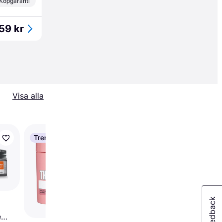
Köpgaranti
59 kr
Visa alla
Trendande
Trendande
Elizabeth Arden Eight
Hour Cream Intensive
Moisturizing Body
Treatment 400ml
e