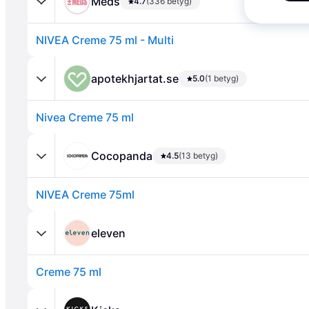
Meds
4.7
(336 betyg)
NIVEA Creme 75 ml - Multi
apotekhjartat.se
5.0
(1 betyg)
Nivea Creme 75 ml
Annons
Cocopanda
4.5
(13 betyg)
NIVEA Creme 75ml
eleven
Creme 75 ml