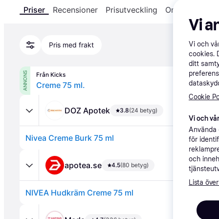
Priser
Recensioner
Prisutveckling
Om produkten
Vi a
Vi och v
Pris med frakt
cookies. 
ditt samt
preferens
ANNONS
Från Kicks
dataskydd
Creme 75 ml.
Cookie Po
DOZ Apotek
3.8
(24 betyg)
Vi och vår
Använda e
Nivea Creme Burk 75 ml
för ident
reklampre
och inneh
apotea.se
4.5
(80 betyg)
tjänsteut
Lista över
NIVEA Hudkräm Creme 75 ml