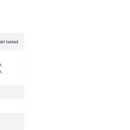
skt testad
, 
, 