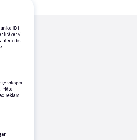
unika ID i
nderad
r kräver vi
hantera dina
ör
40 kr
 egenskaper
18 kr
t. Mäta
sad reklam
22 kr
gar