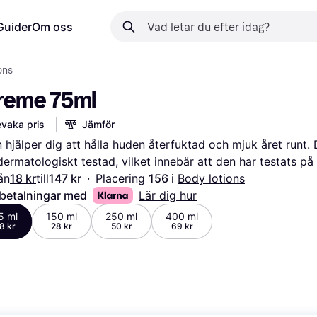
Guider
Om oss
ons
reme 75ml
vaka pris
Jämför
 hjälper dig att hålla huden återfuktad och mjuk året runt. 
ermatologiskt testad, vilket innebär att den har testats på
ån
18 kr
till
147 kr
·
Placering 
156 
i 
Body lotions
 betalningar med
Lär dig hur
5 ml
150 ml
250 ml
400 ml
8 kr
28 kr
50 kr
69 kr