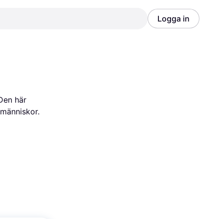
Logga in
Annons
Annons
Den här 
 människor.