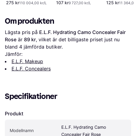
#326 Vanilla
275 kr
107 kr
125 kr
110 004,00 kr/L
9 727,00 kr/L
11 364,00
Om produkten
Lägsta pris på 
E.L.F. Hydrating Camo Concealer Fair 
Rose
 är 
89 kr
, vilket är det billigaste priset just nu 
bland 
4
 jämförda butiker.
Jämför:
E.L.F. Makeup
E.L.F. Concealers
Specifikationer
Produkt
E.L.F. Hydrating Camo 
Modellnamn
Concealer Fair Rose