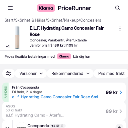
Start
/
Skönhet & Hälsa
/
Skönhet
/
Makeup
/
Concealers
E.L.F. Hydrating Camo Concealer Fair 
Rose
Concealer, Parabenfri, Återfuktande
Jämför pris från
89 kr
till
109 kr
+
1
Prova flexibla betalningar med
Lär dig hur
Versioner
Rekommenderad
Pris med frakt
Från Cocopanda
ANNONS
99 kr
Fri frakt
,
2-4 dagar
e.l.f. Hydrating Camo Concealer Fair Rose 6ml
ASOS
50 kr frakt
89 kr
e.l.f. Hydrating Camo – Återfuktande concealer-Flera
Cocopanda
4.5
(13)