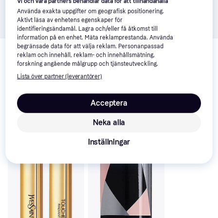
Vi och våra partners behandlar data för att tillhandahålla
Använda exakta uppgifter om geografisk positionering.
Aktivt läsa av enhetens egenskaper för
identifieringsändamål. Lagra och/eller få åtkomst till
information på en enhet. Mäta reklamprestanda. Använda
Relaterade produkter
begränsade data för att välja reklam. Personanpassad
reklam och innehåll, reklam- och innehållsmätning,
Vi har plockat fram ett urval av produkter som kanske skulle 
forskning angående målgrupp och tjänsteutveckling.
intressera dig.
Visa alla
Lista över partner (leverantörer)
-11%
Trendande
Acceptera
Neka alla
Inställningar