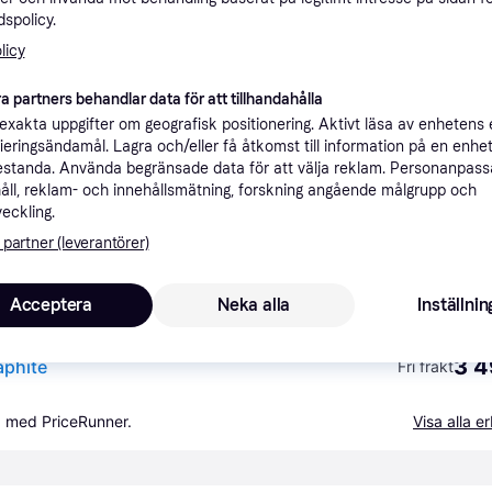
spolicy.
ner
licy
a partners behandlar data för att tillhandahålla
Rekomme
xakta uppgifter om geografisk positionering. Aktivt läsa av enhetens
ifieringsändamål. Lagra och/eller få åtkomst till information på en enhe
standa. Använda begränsade data för att välja reklam. Personanpas
3 
Fri frakt
/Graphite
åll, reklam- och innehållsmätning, forskning angående målgrupp och
veckling.
3 
189 kr frakt
,
1-3 dagar
 partner (leverantörer)
Acceptera
Neka alla
Inställnin
3 4
aphite
Fri frakt
a med PriceRunner.
Visa alla 