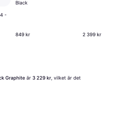
Black
4 -
849 kr
2 399 kr
ack Graphite
 är 
3 229 kr
, vilket är det 