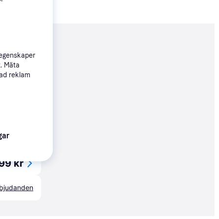
nderad
 egenskaper
t. Mäta
sad reklam
499 kr
229 kr
gar
99 kr
erbjudanden