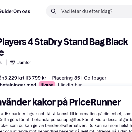
Guider
Om oss
 Players 4 StaDry Stand Bag Black 
e
s
Jämför
ån
3 229 kr
till
3 799 kr
·
Placering 
85 
i 
Golfbagar
 betalningar med
Lär dig hur
nvänder kakor på PriceRunner
åra
157
partner lagrar och får åtkomst till information på din enhet, som 
Detta görs för att behandla personuppgifter. För att vidta dessa åtgärde
ycke, som du kan ge via banderoll-alternativen. Du kan när som helst 
er och invända mot behandling baserat på legitimt intresse på sidan f