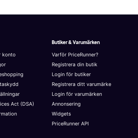
Butiker & Varumärken
r konto
Varför PriceRunner?
gor
Registrera din butik
neshopping
Login för butiker
ataskydd
Registrera ditt varumärke
ällningar
Login för varumärken
vices Act (DSA)
Annonsering
rmation
Widgets
PriceRunner API