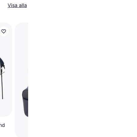
Visa alla
Big Max DRI LITE Spo
Cart Bag
and