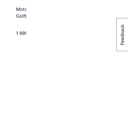
Motocaddy Dry Series
Golfbag
1 995 kr
2 350 kr