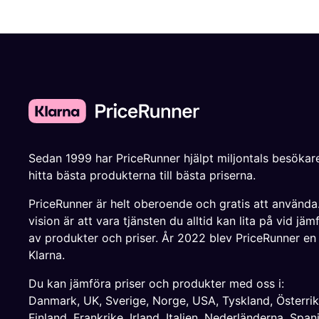
Sedan 1999 har PriceRunner hjälpt miljontals besökare
hitta bästa produkterna till bästa priserna.
PriceRunner är helt oberoende och gratis att använda
vision är att vara tjänsten du alltid kan lita på vid jäm
av produkter och priser. År 2022 blev PriceRunner en
Klarna.
Du kan jämföra priser och produkter med oss i:
Danmark
,
UK
,
Sverige
,
Norge
,
USA
,
Tyskland
,
Österri
Finland
,
Frankrike
,
Irland
,
Italien
,
Nederländerna
,
Span