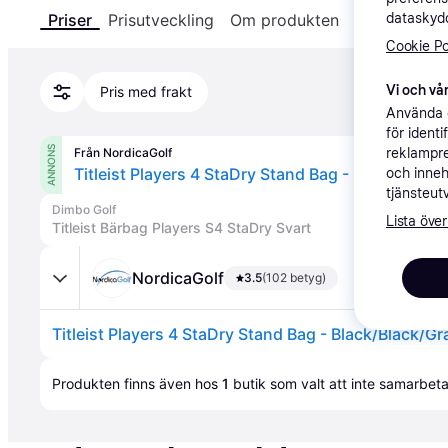
dataskydd
Priser
Prisutveckling
Om produkten
Specifikatio
Cookie Po
Vi och vår
Pris med frakt
Använda e
för ident
ANNONS
reklampre
Från NordicaGolf
Titleist Players 4 StaDry Stand Bag - Black/Black
och inneh
tjänsteut
Dimbo Golf
Lista över
Titleist Bärbag Players S4 StaDry Svart
NordicaGolf
3.5
(102 betyg)
Titleist Players 4 StaDry Stand Bag - Black/Black/Gr
Annons
Produkten finns även hos 
1
butik
 som valt att inte samarbet