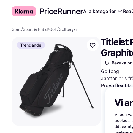
Alla kategorier
Rea
Start
/
Sport & Fritid
/
Golf
/
Golfbagar
Titleist
Trendande
Graphit
Bevaka pri
Golfbag
Jämför pris fr
Prova flexibla
Vi a
Vi och v
cookies. 
ditt samt
preferens