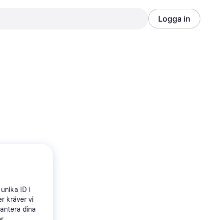
Logga in
Annons
Annons
unika ID i
r kräver vi
hantera dina
ör