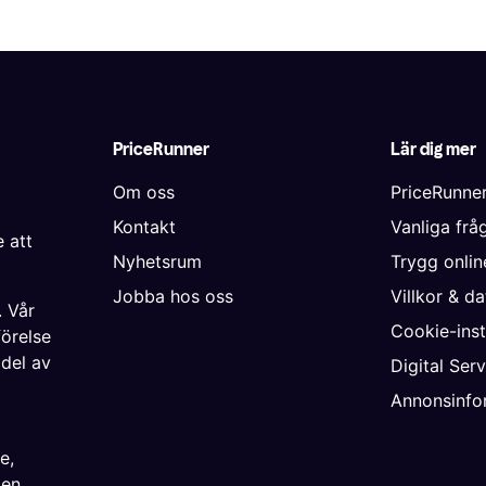
PriceRunner
Lär dig mer
Om oss
PriceRunne
Kontakt
Vanliga frå
 att
Nyhetsrum
Trygg onli
Jobba hos oss
Villkor & d
. Vår
Cookie-inst
förelse
 del av
Digital Ser
Annonsinfo
ke
,
ien