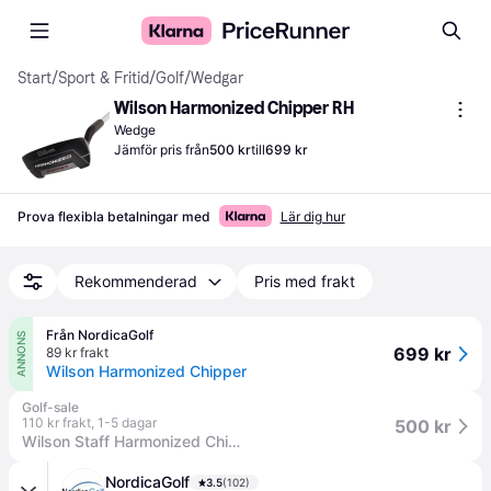
Start
/
Sport & Fritid
/
Golf
/
Wedgar
Wilson Harmonized Chipper RH
Wedge
Jämför pris från
500 kr
till
699 kr
Prova flexibla betalningar med
Lär dig hur
Rekommenderad
Pris med frakt
Från NordicaGolf
ANNONS
699 kr
89 kr frakt
Wilson Harmonized Chipper
Golf-sale
110 kr frakt
,
1-5 dagar
500 kr
Wilson Staff Harmonized Chipper RH PUT 35" STANDARD LIE Ingen farve (PUT 35" STANDARD LIE)
NordicaGolf
3.5
(102)