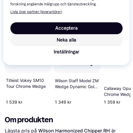
forskning angående målgrupp och tjänsteutveckling.
Vi har plockat fram ett urval av produkter som kanske skulle 
Lista över partner (leverantörer)
intressera dig.
Visa alla
Acceptera
Neka alla
Inställningar
Titleist Vokey SM10
Wilson Staff Model ZM
Tour Chrome Wedge
Wedge Dynamic Gold
Callaway Opus
Spinner
Chrome Wedg
1 539 kr
1 349 kr
1 359 kr
Om produkten
Lägsta pris på 
Wilson Harmonized Chipper RH
 är 