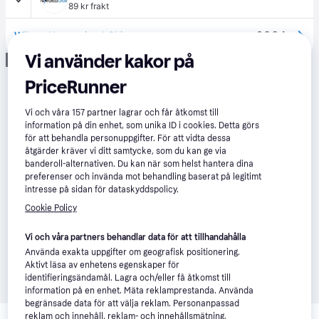
89 kr frakt
699 kr
Wilson Harmonized Chipper
Vi använder kakor på
Annons
PriceRunner
Vi och våra
157
partner lagrar och får åtkomst till
information på din enhet, som unika ID i cookies. Detta görs
för att behandla personuppgifter. För att vidta dessa
åtgärder kräver vi ditt samtycke, som du kan ge via
banderoll-alternativen. Du kan när som helst hantera dina
preferenser och invända mot behandling baserat på legitimt
intresse på sidan för dataskyddspolicy.
Cookie Policy
Vi och våra partners behandlar data för att tillhandahålla
Använda exakta uppgifter om geografisk positionering.
Aktivt läsa av enhetens egenskaper för
identifieringsändamål. Lagra och/eller få åtkomst till
information på en enhet. Mäta reklamprestanda. Använda
begränsade data för att välja reklam. Personanpassad
Relaterade produkter
reklam och innehåll, reklam- och innehållsmätning,