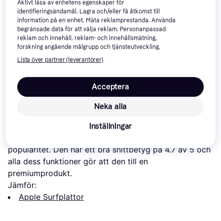
OLED-teknologi.
Aktivt läsa av enhetens egenskaper för
identifieringsändamål. Lagra och/eller få åtkomst till
information på en enhet. Mäta reklamprestanda. Använda
Du kan föreviga dina bästa ögonblick med
begränsade data för att välja reklam. Personanpassad
surfplattans selfiekamera, som har en upplösning på
reklam och innehåll, reklam- och innehållsmätning,
12 megapixlar. Prioriterar du mycket lagringsutrymme?
forskning angående målgrupp och tjänsteutveckling.
Då har du tur! Minnet i den här surfplattan rymmer
Lista över partner (leverantörer)
väldigt generösa 512 GB data.
Acceptera
Som du märker så finns det många bra saker att säga
om iPad Pro M4 Wi-Fi + Cellular 8GB 512GB (2024)
Neka alla
13". Om du prisjämför den här surfplattan på
PriceRunner ser du att det lägsta priset för närvarande
Inställningar
är kr. Det är också en topprankad modell sett till
popularitet. Den har ett bra snittbetyg på 4.7 av 5 och
alla dess funktioner gör att den till en
premiumprodukt.
Jämför:
Apple Surfplattor