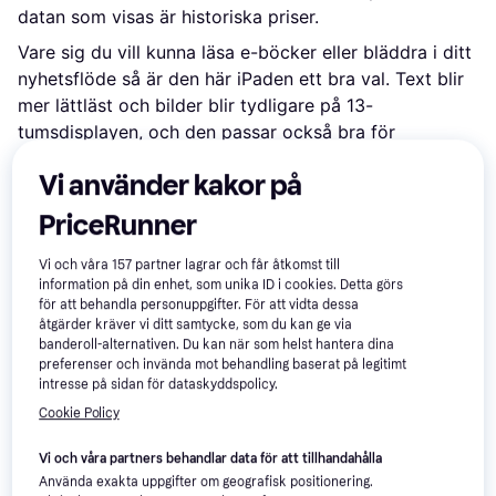
datan som visas är historiska priser.
Vare sig du vill kunna läsa e-böcker eller bläddra i ditt
nyhetsflöde så är den här iPaden ett bra val. Text blir
mer lättläst och bilder blir tydligare på 13-
tumsdisplayen, och den passar också bra för
filmstreaming. Ett väldigt praktiskt mellanting mellan
Vi använder kakor på
en mobiltelefon och en laptop!
PriceRunner
512 GB lagringsutrymme
Körs på macOS
Vi och våra
157
partner lagrar och får åtkomst till
information på din enhet, som unika ID i cookies. Detta görs
Tillverkad av Apple
för att behandla personuppgifter. För att vidta dessa
åtgärder kräver vi ditt samtycke, som du kan ge via
Skärmen har en upplösning på 2752x2064 pixlar
banderoll-alternativen. Du kan när som helst hantera dina
preferenser och invända mot behandling baserat på legitimt
13 tum skärmstorlek
intresse på sidan för dataskyddspolicy.
Cookie Policy
Operativsystemet som driver den här surfplattan är
Apple iPadOS. Displayen på den här iPaden har en
Vi och våra partners behandlar data för att tillhandahålla
väldigt bra betraktningsvinkel, då den bygger på
Använda exakta uppgifter om geografisk positionering.