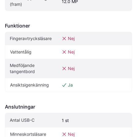
12.0 MP
(fram)
Funktioner
Fingeravtrycksläsare
Nej
Vattentålig
Nej
Medföljande 
Nej
tangentbord
Ansiktsigenkänning
Ja
Anslutningar
Antal USB-C
1 st
Minneskortsläsare
Nej