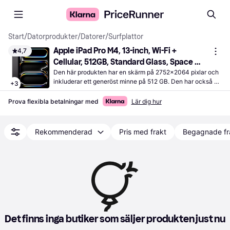
Start
/
Datorprodukter
/
Datorer
/
Surfplattor
Apple iPad Pro M4, 13-inch, Wi-Fi + 
4,7
Cellular, 512GB, Standard Glass, Space 
Black
Den här produkten har en skärm på 2752x2064 pixlar och 
inkluderar ett generöst minne på 512 GB. Den har också en 
+
3
kamera framtill på 12 Mp och en baktill på 12 Mp.
Prova flexibla betalningar med
Lär dig hur
Rekommenderad
Pris med frakt
Begagnade fr
Det finns inga butiker som säljer produkten just nu