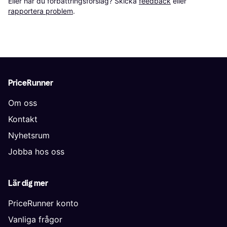
Eller har du förbättringsförslag? Skicka 
feedback
 eller 
rapportera problem
.
PriceRunner
Om oss
Kontakt
Nyhetsrum
Jobba hos oss
Lär dig mer
PriceRunner konto
Vanliga frågor