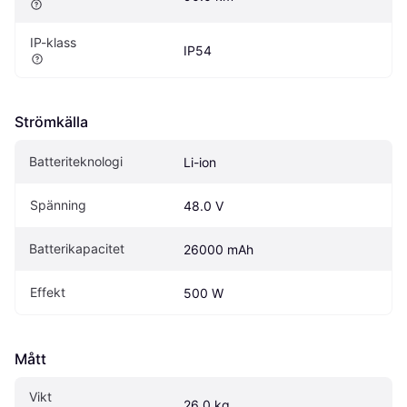
IP-klass
IP54
Strömkälla
Batteriteknologi
Li-ion
Spänning
48.0 V
Batterikapacitet
26000 mAh
Effekt
500 W
Mått
Vikt
26.0 kg