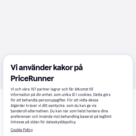
Vi använder kakor på
PriceRunner
Vi och våra
157
partner lagrar och får åtkomst till
Relaterade produkter
information på din enhet, som unika ID i cookies. Detta görs
för att behandla personuppgifter. För att vidta dessa
Vi har plockat fram ett urval av produkter som kanske skulle 
åtgärder kräver vi ditt samtycke, som du kan ge via
intressera dig.
Visa alla
banderoll-alternativen. Du kan när som helst hantera dina
preferenser och invända mot behandling baserat på legitimt
intresse på sidan för dataskyddspolicy.
Trendande
-40%
Cookie Policy