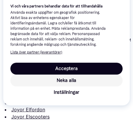
Vi och våra partners behandlar data för att tillhandahålla
Använda exakta uppgifter om geografisk positionering.
Aktivt läsa av enhetens egenskaper för
identifieringsändamål. Lagra och/eller få åtkomst till
information på en enhet. Mäta reklamprestanda. Använda
begränsade data för att välja reklam. Personanpassad
reklam och innehåll, reklam- och innehållsmätning,
Navee GT3 M
Xiaomi Electric
4.7
forskning angående målgrupp och tjänsteutveckling.
Joyor S8-S
Scooter 5 EU
Lista över partner (leverantörer)
20km/h
6 957 kr
2 594 kr
6 990 kr
Från 644 kr/mån
Från 458 kr/mån
Acceptera
Om produkten
Neka alla
Lägsta pris på 
Joyor Y8-S
 är 
5 074 kr
, vilket är det 
Inställningar
billigaste priset just nu bland 
2
 jämförda butiker.
Jämför:
Joyor Elfordon
Joyor Elscooters