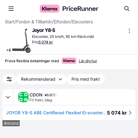
Start
/
Fordon & Tillbehör
/
Elfordon
/
Elscooters
Joyor Y8-S
Elscooter, 20 km/h, 90 km Räckvidd
Pris
5 074 kr
+
8
Prova flexibla betalningar med
Lär dig hur
Rekommenderad
Pris med frakt
CDON
5.0
(1)
Fri frakt
,
Idag
5 074 kr
JOYOR Y8-S ABE Certifierad Flexibel El-scooter - Motor 500W Batteri 48V26AH 10 Tums Däck - Svart
Annons