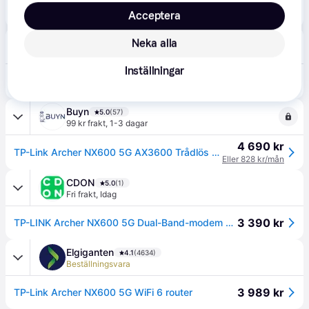
3 990 kr
TP-Link Archer NX600 5G
Acceptera
POWER
Neka alla
4.1
(526)
49 kr frakt
,
1-2 dagar
Inställningar
3 988 kr
TP-Link Archer NX600 5G router
Eller 704 kr/mån
Buyn
5.0
(57)
99 kr frakt
,
1-3 dagar
4 690 kr
TP-Link Archer NX600 5G AX3600 Trådlös Dual-Band 2.5 Gig Router
Eller 828 kr/mån
CDON
5.0
(1)
Fri frakt
,
Idag
3 390 kr
TP-LINK Archer NX600 5G Dual-Band-modem och WiFi6-router
Elgiganten
4.1
(4634)
Beställningsvara
3 989 kr
TP-Link Archer NX600 5G WiFi 6 router