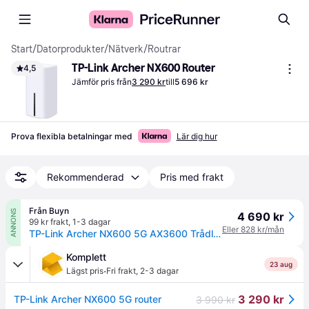
Start
/
Datorprodukter
/
Nätverk
/
Routrar
TP-Link Archer NX600 Router
4,5
Jämför pris från
3 290 kr
till
5 696 kr
Prova flexibla betalningar med
Lär dig hur
Rekommenderad
Pris med frakt
Från Buyn
ANNONS
4 690 kr
99 kr frakt
,
1-3 dagar
Eller 828 kr/mån
TP-Link Archer NX600 5G AX3600 Trådlös Dual-Band 2.5 Gig Router
Komplett
23 aug
·
Lägst pris
Fri frakt
,
2-3 dagar
3 290 kr
TP-Link Archer NX600 5G router
3 990 kr