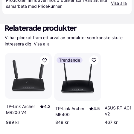
Produkten finns även hos 
5
butiker
 som valt att inte 
Visa alla
samarbeta med PriceRunner.
Relaterade produkter
Vi har plockat fram ett urval av produkter som kanske skulle 
intressera dig.
Visa alla
Trendande
TP-Link Archer
4.3
ASUS RT-AC1
TP-Link Archer
4.5
MR200 V4
V2
MR400
999 kr
849 kr
467 kr